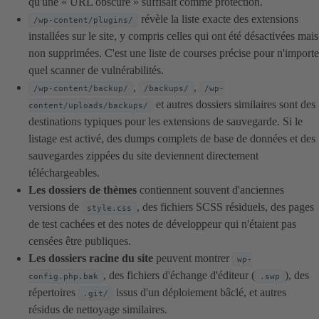
qu'une « URL obscure » suffisait comme protection.
révèle la liste exacte des extensions
/wp-content/plugins/
installées sur le site, y compris celles qui ont été désactivées mais
non supprimées. C'est une liste de courses précise pour n'importe
quel scanner de vulnérabilités.
,
,
/wp-content/backup/
/backups/
/wp-
et autres dossiers similaires sont des
content/uploads/backups/
destinations typiques pour les extensions de sauvegarde. Si le
listage est activé, des dumps complets de base de données et des
sauvegardes zippées du site deviennent directement
téléchargeables.
Les dossiers de thèmes
contiennent souvent d'anciennes
versions de
, des fichiers SCSS résiduels, des pages
style.css
de test cachées et des notes de développeur qui n'étaient pas
censées être publiques.
Les dossiers racine du site
peuvent montrer
wp-
, des fichiers d'échange d'éditeur (
), des
config.php.bak
.swp
répertoires
issus d'un déploiement bâclé, et autres
.git/
résidus de nettoyage similaires.