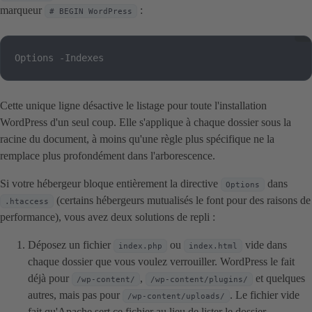
marqueur
:
# BEGIN WordPress
Options -Indexes
Cette unique ligne désactive le listage pour toute l'installation
WordPress d'un seul coup. Elle s'applique à chaque dossier sous la
racine du document, à moins qu'une règle plus spécifique ne la
remplace plus profondément dans l'arborescence.
Si votre hébergeur bloque entièrement la directive
dans
Options
(certains hébergeurs mutualisés le font pour des raisons de
.htaccess
performance), vous avez deux solutions de repli :
Déposez un fichier
ou
vide dans
index.php
index.html
chaque dossier que vous voulez verrouiller. WordPress le fait
déjà pour
,
et quelques
/wp-content/
/wp-content/plugins/
autres, mais pas pour
. Le fichier vide
/wp-content/uploads/
fait qu'Apache sert ce fichier au lieu de lister le dossier.