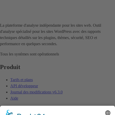
La plateforme d'analyse indépendante pour les sites web. Outil
d'analyse spécialisé pour les sites WordPress avec des rapports
techniques détaillés sur les plugins, thèmes, sécurité, SEO et
performance en quelques secondes.
Tous les systèmes sont opérationnels
Produit
Tarifs et plans
API développeur
Journal des modifications
v6.3.0
Aide
Ressources