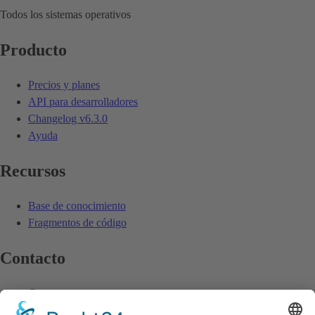
Todos los sistemas operativos
Producto
Precios y planes
API para desarrolladores
Changelog
v6.3.0
Ayuda
Recursos
Base de conocimiento
Fragmentos de código
Contacto
Contacto
Enviar feedback