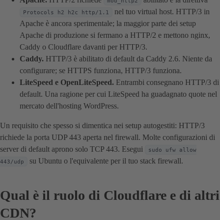
mod_http2
nel tuo virtual host. HTTP/3 in
Protocols h2 h2c http/1.1
Apache è ancora sperimentale; la maggior parte dei setup
Apache di produzione si fermano a HTTP/2 e mettono nginx,
Caddy o Cloudflare davanti per HTTP/3.
Caddy.
HTTP/3 è abilitato di default da Caddy 2.6. Niente da
configurare; se HTTPS funziona, HTTP/3 funziona.
LiteSpeed e OpenLiteSpeed.
Entrambi consegnano HTTP/3 di
default. Una ragione per cui LiteSpeed ha guadagnato quote nel
mercato dell'hosting WordPress.
Un requisito che spesso si dimentica nei setup autogestiti: HTTP/3
richiede la porta UDP 443 aperta nel firewall. Molte configurazioni di
server di default aprono solo TCP 443. Esegui
sudo ufw allow
su Ubuntu o l'equivalente per il tuo stack firewall.
443/udp
Qual è il ruolo di Cloudflare e di altri
CDN?