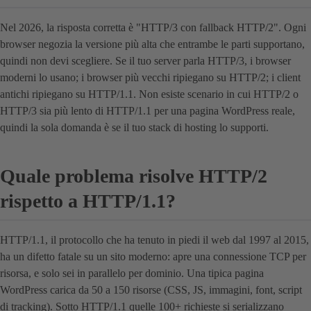
Nel 2026, la risposta corretta è "HTTP/3 con fallback HTTP/2". Ogni
browser negozia la versione più alta che entrambe le parti supportano,
quindi non devi scegliere. Se il tuo server parla HTTP/3, i browser
moderni lo usano; i browser più vecchi ripiegano su HTTP/2; i client
antichi ripiegano su HTTP/1.1. Non esiste scenario in cui HTTP/2 o
HTTP/3 sia più lento di HTTP/1.1 per una pagina WordPress reale,
quindi la sola domanda è se il tuo stack di hosting lo supporti.
Quale problema risolve HTTP/2
rispetto a HTTP/1.1?
HTTP/1.1, il protocollo che ha tenuto in piedi il web dal 1997 al 2015,
ha un difetto fatale su un sito moderno: apre una connessione TCP per
risorsa, e solo sei in parallelo per dominio. Una tipica pagina
WordPress carica da 50 a 150 risorse (CSS, JS, immagini, font, script
di tracking). Sotto HTTP/1.1 quelle 100+ richieste si serializzano