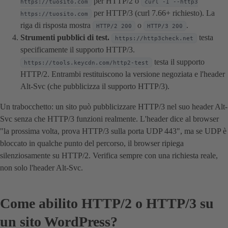
per HTTP/2 o
https://tuosito.com
curl -I --http3
per HTTP/3 (curl 7.66+ richiesto). La
https://tuosito.com
riga di risposta mostra
o
.
HTTP/2 200
HTTP/3 200
Strumenti pubblici di test.
testa
https://http3check.net
specificamente il supporto HTTP/3.
testa il supporto
https://tools.keycdn.com/http2-test
HTTP/2. Entrambi restituiscono la versione negoziata e l'header
Alt-Svc (che pubblicizza il supporto HTTP/3).
Un trabocchetto: un sito può pubblicizzare HTTP/3 nel suo header Alt-
Svc senza che HTTP/3 funzioni realmente. L'header dice al browser
"la prossima volta, prova HTTP/3 sulla porta UDP 443", ma se UDP è
bloccato in qualche punto del percorso, il browser ripiega
silenziosamente su HTTP/2. Verifica sempre con una richiesta reale,
non solo l'header Alt-Svc.
Come abilito HTTP/2 o HTTP/3 su
un sito WordPress?