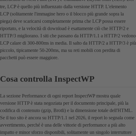
tre, LCP è quello più influenzato dalla versione HTTP. L'elemento
LCP (solitamente l'immagine hero o il blocco più grande sopra la
piega) deve scaricarsi completamente prima che LCP possa essere
riportato, e la velocità di download è esattamente ciò che HTTP/2 e
HTTP/3 migliorano. I siti che passano da HTTP/1.1 a HTTP/2 vedono
LCP calare di 300-800ms in media. Il salto da HTTP/2 a HTTP/3 è più
piccolo, tipicamente 50-200ms, ma su reti mobili con perdita di
pacchetti può essere maggiore.
Cosa controlla InspectWP
La sezione Performance di ogni report InspectWP mostra quale
versione HTTP è stata negoziata per il documento principale, più la
codifica di contenuto (gzip, Brotli) e la dimensione totale dell'HTML.
Se il tuo sito è ancora su HTTP/1.1 nel 2026, il report lo segnala come
avvertimento, perché è una delle vittorie di performance a più alto
impatto e minor sforzo disponibili, solitamente un singolo interruttore