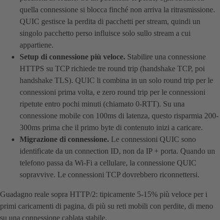
quella connessione si blocca finché non arriva la ritrasmissione.
QUIC gestisce la perdita di pacchetti per stream, quindi un
singolo pacchetto perso influisce solo sullo stream a cui
appartiene.
Setup di connessione più veloce.
Stabilire una connessione
HTTPS su TCP richiede tre round trip (handshake TCP, poi
handshake TLS). QUIC li combina in un solo round trip per le
connessioni prima volta, e zero round trip per le connessioni
ripetute entro pochi minuti (chiamato 0-RTT). Su una
connessione mobile con 100ms di latenza, questo risparmia 200-
300ms prima che il primo byte di contenuto inizi a caricare.
Migrazione di connessione.
Le connessioni QUIC sono
identificate da un connection ID, non da IP + porta. Quando un
telefono passa da Wi-Fi a cellulare, la connessione QUIC
sopravvive. Le connessioni TCP dovrebbero riconnettersi.
Guadagno reale sopra HTTP/2: tipicamente 5-15% più veloce per i
primi caricamenti di pagina, di più su reti mobili con perdite, di meno
su una connessione cablata stabile.