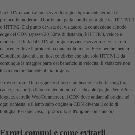
Un CDN davanti al tuo server di origine tipicamente termina il
protocollo moderno al bordo, poi parla con il tuo origine via HTTP/1.1
o HTTP/2. Dal punto di vista del visitatore, la connessione al nodo
edge del CDN (spesso 20-50ms di distanza) è HTTP/3, veloce e
moderna. Il link dal CDN all'origine avviene server-a-server in reti
datacenter dove il protocollo conta molto meno. Ecco perché mettere
Cloudflare davanti a un host condiviso che gira solo HTTP/1.1 dà
comunque la maggior parte del beneficio in velocità. Il visitatore non
tocca mai direttamente il tuo origine.
Il rovescio: se il tuo origine restituisce un header cache-busting (no-
cache, no-store) o il tuo contenuto non è cacheable (pagine WordPress
loggate, carrello WooCommerce), il CDN deve andare all'origine ad
ogni richiesta, e il lento salto origine-a-CDN diventa il collo di
bottiglia. Per quei casi, il protocollo sull'origine conta ancora.
Errori comuni e come evitarli