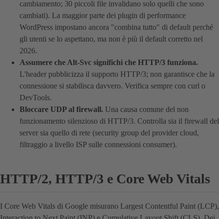
cambiamento; 30 piccoli file invalidano solo quelli che sono
cambiati). La maggior parte dei plugin di performance
WordPress impostano ancora "combina tutto" di default perché
gli utenti se lo aspettano, ma non è più il default corretto nel
2026.
Assumere che Alt-Svc significhi che HTTP/3 funziona.
L'header pubblicizza il supporto HTTP/3; non garantisce che la
connessione si stabilisca davvero. Verifica sempre con curl o
DevTools.
Bloccare UDP al firewall.
Una causa comune del non
funzionamento silenzioso di HTTP/3. Controlla sia il firewall del
server sia quello di rete (security group del provider cloud,
filtraggio a livello ISP sulle connessioni consumer).
HTTP/2, HTTP/3 e Core Web Vitals
I Core Web Vitals di Google misurano Largest Contentful Paint (LCP),
Interaction to Next Paint (INP) e Cumulative Layout Shift (CLS). Dei