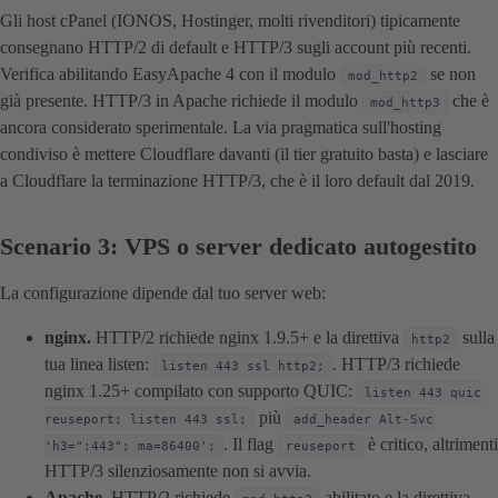
Gli host cPanel (IONOS, Hostinger, molti rivenditori) tipicamente
consegnano HTTP/2 di default e HTTP/3 sugli account più recenti.
Verifica abilitando EasyApache 4 con il modulo
se non
mod_http2
già presente. HTTP/3 in Apache richiede il modulo
che è
mod_http3
ancora considerato sperimentale. La via pragmatica sull'hosting
condiviso è mettere Cloudflare davanti (il tier gratuito basta) e lasciare
a Cloudflare la terminazione HTTP/3, che è il loro default dal 2019.
Scenario 3: VPS o server dedicato autogestito
La configurazione dipende dal tuo server web:
nginx.
HTTP/2 richiede nginx 1.9.5+ e la direttiva
sulla
http2
tua linea listen:
. HTTP/3 richiede
listen 443 ssl http2;
nginx 1.25+ compilato con supporto QUIC:
listen 443 quic
più
reuseport; listen 443 ssl;
add_header Alt-Svc
. Il flag
è critico, altrimenti
'h3=":443"; ma=86400';
reuseport
HTTP/3 silenziosamente non si avvia.
Apache.
HTTP/2 richiede
abilitato e la direttiva