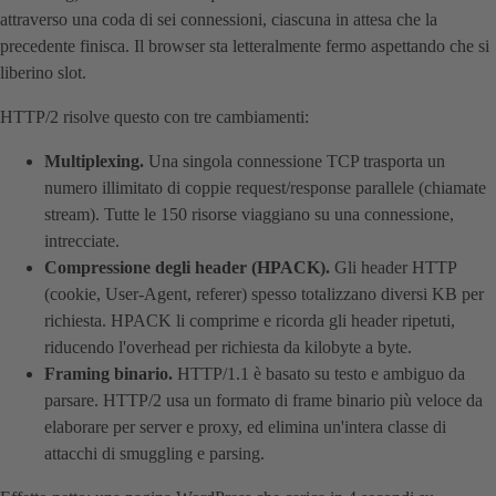
attraverso una coda di sei connessioni, ciascuna in attesa che la
precedente finisca. Il browser sta letteralmente fermo aspettando che si
liberino slot.
HTTP/2 risolve questo con tre cambiamenti:
Multiplexing.
Una singola connessione TCP trasporta un
numero illimitato di coppie request/response parallele (chiamate
stream). Tutte le 150 risorse viaggiano su una connessione,
intrecciate.
Compressione degli header (HPACK).
Gli header HTTP
(cookie, User-Agent, referer) spesso totalizzano diversi KB per
richiesta. HPACK li comprime e ricorda gli header ripetuti,
riducendo l'overhead per richiesta da kilobyte a byte.
Framing binario.
HTTP/1.1 è basato su testo e ambiguo da
parsare. HTTP/2 usa un formato di frame binario più veloce da
elaborare per server e proxy, ed elimina un'intera classe di
attacchi di smuggling e parsing.