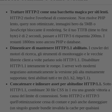
Trattare HTTP/2 come una bacchetta magica per siti lenti.
HTTP/2 risolve l'overhead di connessione. Non risolve PHP
lento, query non ottimizzate, immagini hero da 5MB o
JavaScript bloccante il rendering. Se il tuo TTFB (time to first
byte) è di 2 secondi, passare a HTTP/3 ti risparmia 200ms. I
restanti 1800ms sono ancora PHP e database.
Dimenticare di mantenere HTTP/1.1 abilitato.
I crawler dei
motori di ricerca, gli strumenti di monitoraggio e le vecchie
librerie client a volte parlano solo HTTP/1.1. Disabilitare
HTTP/1.1 interamente le rompe. I server web moderni
negoziano automaticamente la versione più alta mutuamente
supportata; tieni abilitati tutti e tre (h3, h2, http/1.1).
Concatenare e inlineare asset per abitudine HTTP/1.1.
Sotto
HTTP/1.1, combinare 30 file CSS in 1 era una grande vittoria a
causa del limite di connessioni. Sotto HTTP/2 e HTTP/3
quell'ottimizzazione cessa di contare e può anche danneggiare
(un singolo grande bundle invalida la cache per qualsiasi