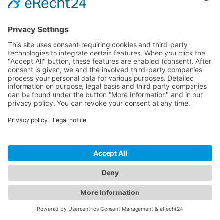
La piattaforma di analisi indipendente per siti web. Strumento di analisi
specifico per siti WordPress con report tecnici dettagliati su plugin,
temi, sicurezza, SEO e prestazioni in pochi secondi.
Tutti i sistemi operativi
Prodotto
Prezzi e piani
API per sviluppatori
Changelog
v6.3.0
Aiuto
Risorse