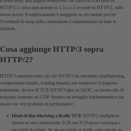
Effetto netto: una pagina WordPress che carica in 4 secondi su
HTTP/1.1 carica tipicamente in 1,5 a 2,5 secondi su HTTP/2, sullo
stesso server. Il miglioramento è maggiore su reti mobili perché
l'overhead di setup della connessione è ammortizzato su tutte le
richieste.
Cosa aggiunge HTTP/3 sopra
HTTP/2?
HTTP/3 mantiene tutto ciò che HTTP/2 ha introdotto (multiplexing,
compressione header, framing binario) ma sostituisce il trasporto
sottostante. Invece di TCP, HTTP/3 gira su QUIC, un protocollo di
trasporto costruito su UDP. Sembra un dettaglio implementativo ma
risolve tre veri problemi di performance:
Head-of-line blocking a livello TCP.
HTTP/2 multiplexa
stream su una connessione TCP, ma TCP stesso consegna i
pacchetti in ordine. Se un pacchetto si perde, ogni stream su