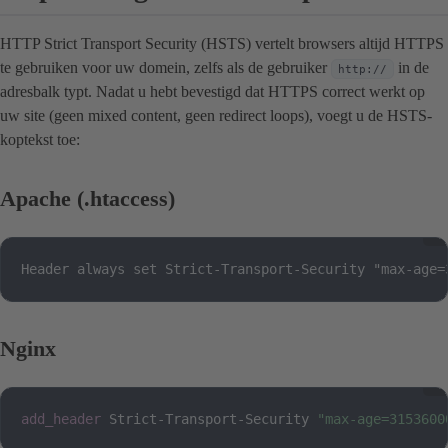
HTTP Strict Transport Security (HSTS) vertelt browsers altijd HTTPS
te gebruiken voor uw domein, zelfs als de gebruiker
in de
http://
adresbalk typt. Nadat u hebt bevestigd dat HTTPS correct werkt op
uw site (geen mixed content, geen redirect loops), voegt u de HSTS-
koptekst toe:
Apache (.htaccess)
Header always set Strict-Transport-Security "max-age=
Nginx
add_header
 Strict-Transport-Security 
"max-age=3153600