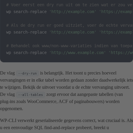
# Voer eerst een dry run uit om te zien wat er zou ve
wp search-replace 
'http://example.com'
'https://examp
# Als de dry run er goed uitziet, voer de echte verva
wp search-replace 
'http://example.com'
'https://examp
# Behandel ook www/non-www-variaties indien van toepa
wp search-replace 
'http://www.example.com'
'https://w
De vlag
is belangrijk. Het toont u precies hoeveel
--dry-run
vervangingen er in elke tabel worden gedaan zonder daadwerkelijk iets
te wijzigen. Bekijk de uitvoer voordat u de echte vervanging uitvoert.
De vlag
zorgt ervoor dat aangepaste tabellen (van
--all-tables
plug-ins zoals WooCommerce, ACF of paginabouwers) worden
opgenomen.
WP-CLI verwerkt geserialiseerde gegevens correct, wat cruciaal is. Als
u een eenvoudige SQL find-and-replace probeert, breekt u