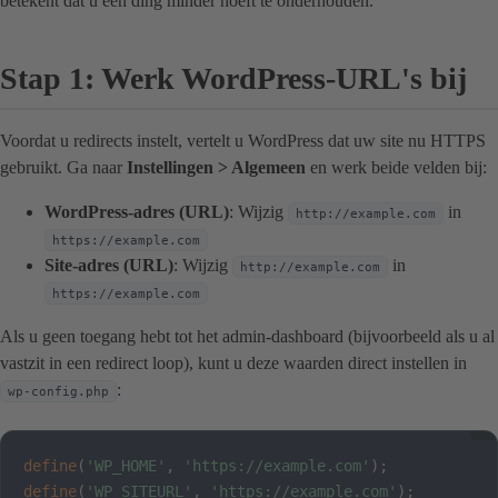
betekent dat u één ding minder hoeft te onderhouden.
Stap 1: Werk WordPress-URL's bij
Voordat u redirects instelt, vertelt u WordPress dat uw site nu HTTPS
gebruikt. Ga naar
Instellingen > Algemeen
en werk beide velden bij:
WordPress-adres (URL)
: Wijzig
in
http://example.com
https://example.com
Site-adres (URL)
: Wijzig
in
http://example.com
https://example.com
Als u geen toegang hebt tot het admin-dashboard (bijvoorbeeld als u al
vastzit in een redirect loop), kunt u deze waarden direct instellen in
:
wp-config.php
define
(
'WP_HOME'
,
'https://example.com'
)
;
define
(
'WP_SITEURL'
,
'https://example.com'
)
;