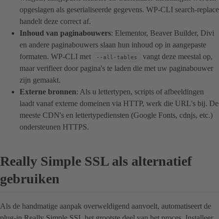
opgeslagen als geserialiseerde gegevens. WP-CLI search-replace
handelt deze correct af.
Inhoud van paginabouwers
: Elementor, Beaver Builder, Divi
en andere paginabouwers slaan hun inhoud op in aangepaste
formaten. WP-CLI met
vangt deze meestal op,
--all-tables
maar verifieer door pagina's te laden die met uw paginabouwer
zijn gemaakt.
Externe bronnen
: Als u lettertypen, scripts of afbeeldingen
laadt vanaf externe domeinen via HTTP, werk die URL's bij. De
meeste CDN's en lettertypediensten (Google Fonts, cdnjs, etc.)
ondersteunen HTTPS.
Really Simple SSL als alternatief
gebruiken
Als de handmatige aanpak overweldigend aanvoelt, automatiseert de
plug-in Really Simple SSL het grootste deel van het proces. Installeer