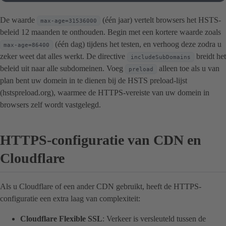
De waarde
(één jaar) vertelt browsers het HSTS-
max-age=31536000
beleid 12 maanden te onthouden. Begin met een kortere waarde zoals
(één dag) tijdens het testen, en verhoog deze zodra u
max-age=86400
zeker weet dat alles werkt. De directive
breidt het
includeSubDomains
beleid uit naar alle subdomeinen. Voeg
alleen toe als u van
preload
plan bent uw domein in te dienen bij de HSTS preload-lijst
(hstspreload.org), waarmee de HTTPS-vereiste van uw domein in
browsers zelf wordt vastgelegd.
HTTPS-configuratie van CDN en
Cloudflare
Als u Cloudflare of een ander CDN gebruikt, heeft de HTTPS-
configuratie een extra laag van complexiteit:
Cloudflare Flexible SSL
: Verkeer is versleuteld tussen de