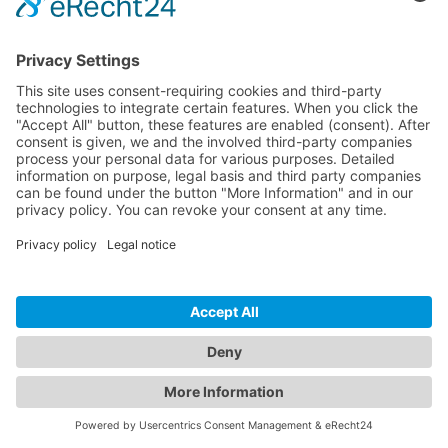
Verifieer uw HTTPS-installatie met
InspectWP
Voer na het voltooien van de migratie een InspectWP-scan uit om te
controleren of alles correct werkt. InspectWP controleert verschillende
HTTPS-gerelateerde aspecten:
SSL/TLS-detectie
: Bevestigt dat uw site via HTTPS wordt
aangeboden.
Mixed content
: Detecteert HTTP-bronnen (afbeeldingen,
scripts, stylesheets) die op uw HTTPS-pagina's worden geladen.
HSTS-koptekst
: Verifieert dat de Strict-Transport-Security-
koptekst aanwezig is en correct is geconfigureerd.
HTTP-redirect
: Controleert of de HTTP-versie van uw site
correct omleidt naar HTTPS.
Beveiligingskoptekst
: Bekijkt andere beveiligingsgerelateerde