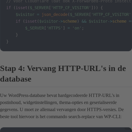
// Voor Cloudflare (dat ook X-Forwarded-Proto instelt
if
(
isset
(
$_SERVER
[
'HTTP_CF_VISITOR'
]
)
)
{
$visitor
=
json_decode
(
$_SERVER
[
'HTTP_CF_VISITOR'
if
(
isset
(
$visitor
->
scheme
)
&&
$visitor
->
scheme
=
$_SERVER
[
'HTTPS'
]
=
'on'
;
}
}
Stap 4: Vervang HTTP-URL's in de
database
Uw WordPress-database bevat hardgecodeerde HTTP-URL's in
postinhoud, widgetinstellingen, thema-opties en geserialiseerde
gegevens. U moet ze allemaal vervangen door HTTPS-versies. De
beste tool hiervoor is het commando search-replace van WP-CLI: