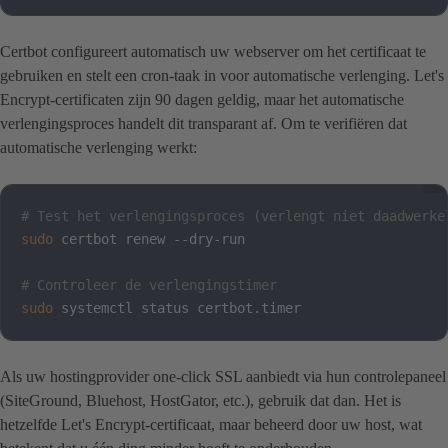
Certbot configureert automatisch uw webserver om het certificaat te
gebruiken en stelt een cron-taak in voor automatische verlenging. Let's
Encrypt-certificaten zijn 90 dagen geldig, maar het automatische
verlengingsproces handelt dit transparant af. Om te verifiëren dat
automatische verlenging werkt:
# Test het verlengingsproces (verlengt niet daadwerke
sudo
 certbot renew --dry-run

# Controleer de verlengingstimer
sudo
 systemctl status certbot.timer
Als uw hostingprovider one-click SSL aanbiedt via hun controlepaneel
(SiteGround, Bluehost, HostGator, etc.), gebruik dat dan. Het is
hetzelfde Let's Encrypt-certificaat, maar beheerd door uw host, wat