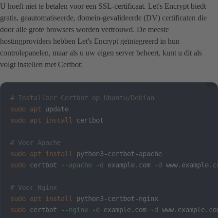
U hoeft niet te betalen voor een SSL-certificaat. Let's Encrypt biedt
gratis, geautomatiseerde, domein-gevalideerde (DV) certificaten die
door alle grote browsers worden vertrouwd. De meeste
hostingproviders hebben Let's Encrypt geïntegreerd in hun
controlepanelen, maar als u uw eigen server beheert, kunt u dit als
volgt instellen met Certbot:
# Installeer Certbot op Ubuntu/Debian
sudo
apt
sudo
apt
install
 certbot

# Voor Apache
sudo
apt
install
sudo
 certbot 
--apache
-d
 example.com 
-d
 www.example.co
# Voor Nginx
sudo
apt
install
sudo
 certbot 
--nginx
-d
 example.com 
-d
 www.example.co