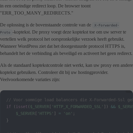
in een oneindige redirect loop. De browser toont
"ERR_TOO_MANY_REDIRECTS."
De oplossing is de bovenstaande controle van de
X-Forwarded-
-koptekst. De proxy voegt deze koptekst toe om uw server te
Proto
vertellen welk protocol het oorspronkelijke verzoek heeft gebruikt.
Wanneer WordPress ziet dat het doorgestuurde protocol HTTPS is,
behandelt het de verbinding als beveiligd en activeert het geen redirect.
Als de standaard koptekstcontrole niet werkt, kan uw proxy een andere
koptekst gebruiken. Controleer dit bij uw hostingprovider.
Veelvoorkomende variaties zijn:
// Voor sommige load balancers die X-Forwarded-Ssl ge
if
(
isset
(
$_SERVER
[
'HTTP_X_FORWARDED_SSL'
]
)
&&
$_SERV
$_SERVER
[
'HTTPS'
]
=
'on'
;
}