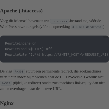
Apache (.htaccess)
Voeg dit helemaal bovenaan uw
-bestand toe, vóór de
.htaccess
WordPress rewrite-regels (vóór de opmerking
):
# BEGIN WordPress
RewriteEngine On

RewriteCond %{HTTPS} off

RewriteRule ^(.*)$ https://%{HTTP_HOST}%{REQUEST_URI}
De vlag
stuurt een permanente redirect, die zoekmachines
R=301
vertelt hun index bij te werken naar de HTTPS-versie. Gebruik niet
(tijdelijke redirect) omdat zoekmachines link-equity dan niet
R=302
zullen overdragen naar de nieuwe URL.
Nginx