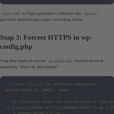
in Nginx gebruiken is efficiënter dan
return 301
rewrite
gebruiken omdat het geen regex-verwerking vereist.
Stap 3: Forceer HTTPS in wp-
config.php
Voeg deze regels toe aan uw
-bestand, boven de
wp-config.php
opmerking "That's all, stop editing!":
// Forceer SSL voor het WordPress-adminpaneel
define
(
'FORCE_SSL_ADMIN'
,
true
)
;
// SSL afhandelen achter een reverse proxy of load ba
if
(
isset
(
$_SERVER
[
'HTTP_X_FORWARDED_PROTO'
]
)
&&
$_SE
$_SERVER
[
'HTTPS'
]
=
'on'
;