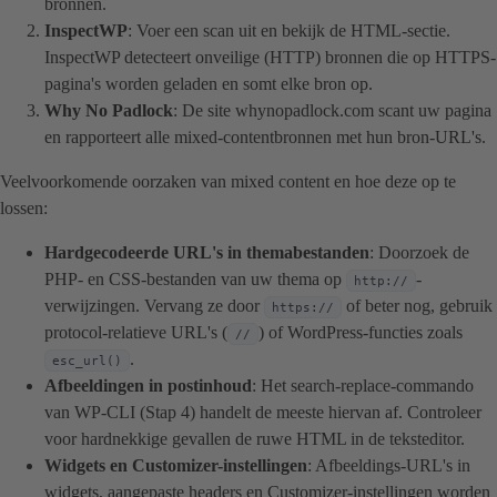
bronnen.
InspectWP
: Voer een scan uit en bekijk de HTML-sectie.
InspectWP detecteert onveilige (HTTP) bronnen die op HTTPS-
pagina's worden geladen en somt elke bron op.
Why No Padlock
: De site whynopadlock.com scant uw pagina
en rapporteert alle mixed-contentbronnen met hun bron-URL's.
Veelvoorkomende oorzaken van mixed content en hoe deze op te
lossen:
Hardgecodeerde URL's in themabestanden
: Doorzoek de
PHP- en CSS-bestanden van uw thema op
-
http://
verwijzingen. Vervang ze door
of beter nog, gebruik
https://
protocol-relatieve URL's (
) of WordPress-functies zoals
//
.
esc_url()
Afbeeldingen in postinhoud
: Het search-replace-commando
van WP-CLI (Stap 4) handelt de meeste hiervan af. Controleer
voor hardnekkige gevallen de ruwe HTML in de teksteditor.
Widgets en Customizer-instellingen
: Afbeeldings-URL's in
widgets, aangepaste headers en Customizer-instellingen worden