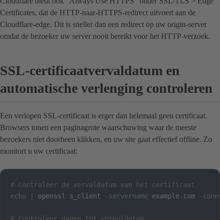
Cloudflare biedt ook "Always Use HTTPS" onder SSL/TLS > Edge
Certificates, dat de HTTP-naar-HTTPS-redirect uitvoert aan de
Cloudflare-edge. Dit is sneller dan een redirect op uw origin-server
omdat de bezoeker uw server nooit bereikt voor het HTTP-verzoek.
SSL-certificaatvervaldatum en
automatische verlenging controleren
Een verlopen SSL-certificaat is erger dan helemaal geen certificaat.
Browsers tonen een paginagrote waarschuwing waar de meeste
bezoekers niet doorheen klikken, en uw site gaat effectief offline. Zo
monitort u uw certificaat:
# Controleer de vervaldatum van het certificaat
echo
|
 openssl s_client 
-servername
 example.com 
-conn
# Controleer dagen tot vervaldatum