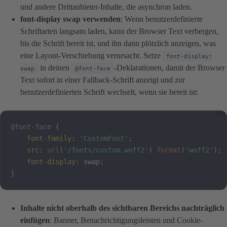
und andere Drittanbieter-Inhalte, die asynchron laden.
font-display swap verwenden
: Wenn benutzerdefinierte
Schriftarten langsam laden, kann der Browser Text verbergen,
bis die Schrift bereit ist, und ihn dann plötzlich anzeigen, was
eine Layout-Verschiebung verursacht. Setze
font-display:
in deinen
-Deklarationen, damit der Browser
swap
@font-face
Text sofort in einer Fallback-Schrift anzeigt und zur
benutzerdefinierten Schrift wechselt, wenn sie bereit ist:
@font-face
{
font-family
:
'CustomFont'
;
src
:
url
(
'/fonts/custom.woff2'
)
format
(
'woff2'
)
;
font-display
:
 swap
;
}
Inhalte nicht oberhalb des sichtbaren Bereichs nachträglich
einfügen
: Banner, Benachrichtigungsleisten und Cookie-