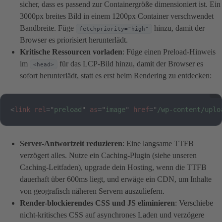
sicher, dass es passend zur Containergröße dimensioniert ist. Ein
3000px breites Bild in einem 1200px Container verschwendet
Bandbreite. Füge
hinzu, damit der
fetchpriority="high"
Browser es priorisiert herunterlädt.
Kritische Ressourcen vorladen
: Füge einen Preload-Hinweis
im
für das LCP-Bild hinzu, damit der Browser es
<head>
sofort herunterlädt, statt es erst beim Rendering zu entdecken:
<
link
rel
=
"
preload
"
as
=
"
image
"
href
=
"
/wp-content/uplo
Server-Antwortzeit reduzieren
: Eine langsame TTFB
verzögert alles. Nutze ein Caching-Plugin (siehe unseren
Caching-Leitfaden), upgrade dein Hosting, wenn die TTFB
dauerhaft über 600ms liegt, und erwäge ein CDN, um Inhalte
von geografisch näheren Servern auszuliefern.
Render-blockierendes CSS und JS eliminieren
: Verschiebe
nicht-kritisches CSS auf asynchrones Laden und verzögere