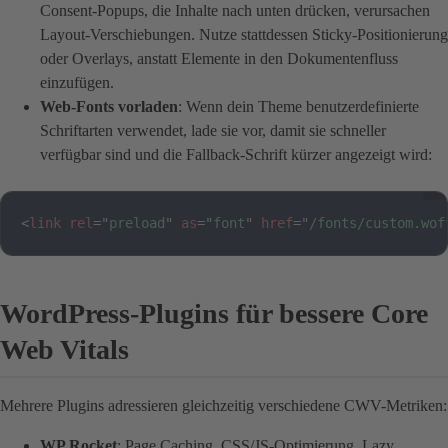
Consent-Popups, die Inhalte nach unten drücken, verursachen
Layout-Verschiebungen. Nutze stattdessen Sticky-Positionierung
oder Overlays, anstatt Elemente in den Dokumentenfluss
einzufügen.
Web-Fonts vorladen
: Wenn dein Theme benutzerdefinierte
Schriftarten verwendet, lade sie vor, damit sie schneller
verfügbar sind und die Fallback-Schrift kürzer angezeigt wird:
<
link
rel
=
"
preload
"
as
=
"
font
"
href
=
"
/fonts/custom.wof
WordPress-Plugins für bessere Core
Web Vitals
Mehrere Plugins adressieren gleichzeitig verschiedene CWV-Metriken:
WP Rocket
: Page Caching, CSS/JS-Optimierung, Lazy