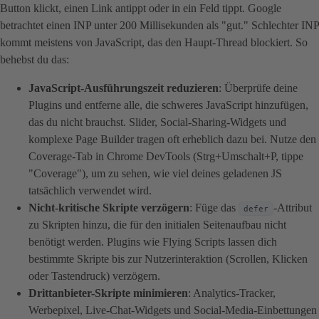
Button klickt, einen Link antippt oder in ein Feld tippt. Google
betrachtet einen INP unter 200 Millisekunden als "gut." Schlechter INP
kommt meistens von JavaScript, das den Haupt-Thread blockiert. So
behebst du das:
JavaScript-Ausführungszeit reduzieren
: Überprüfe deine
Plugins und entferne alle, die schweres JavaScript hinzufügen,
das du nicht brauchst. Slider, Social-Sharing-Widgets und
komplexe Page Builder tragen oft erheblich dazu bei. Nutze den
Coverage-Tab in Chrome DevTools (Strg+Umschalt+P, tippe
"Coverage"), um zu sehen, wie viel deines geladenen JS
tatsächlich verwendet wird.
Nicht-kritische Skripte verzögern
: Füge das
-Attribut
defer
zu Skripten hinzu, die für den initialen Seitenaufbau nicht
benötigt werden. Plugins wie Flying Scripts lassen dich
bestimmte Skripte bis zur Nutzerinteraktion (Scrollen, Klicken
oder Tastendruck) verzögern.
Drittanbieter-Skripte minimieren
: Analytics-Tracker,
Werbepixel, Live-Chat-Widgets und Social-Media-Einbettungen