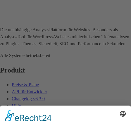
Die unabhängige Analyse-Plattform für Websites. Besonders als
Analyse-Tool für WordPress-Websites mit technischen Tiefenanalysen
zu Plugins, Themes, Sicherheit, SEO und Performance in Sekunden.
Alle Systeme betriebsbereit
Produkt
Preise & Pläne
API für Entwickler
Changelog
v6.3.0
Hilfe
Ressourcen