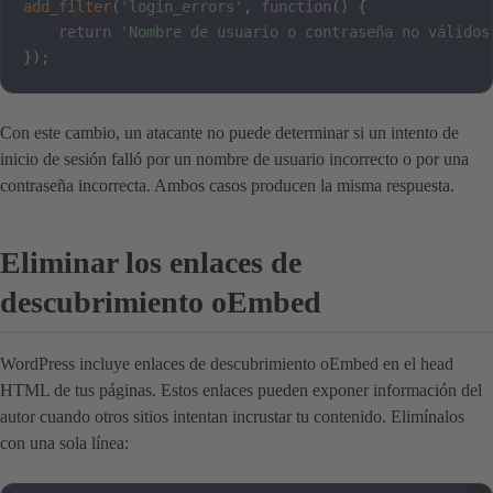
add_filter
(
'login_errors'
,
function
(
)
{
return
'Nombre de usuario o contraseña no válidos
}
)
;
Con este cambio, un atacante no puede determinar si un intento de
inicio de sesión falló por un nombre de usuario incorrecto o por una
contraseña incorrecta. Ambos casos producen la misma respuesta.
Eliminar los enlaces de
descubrimiento oEmbed
WordPress incluye enlaces de descubrimiento oEmbed en el head
HTML de tus páginas. Estos enlaces pueden exponer información del
autor cuando otros sitios intentan incrustar tu contenido. Elimínalos
con una sola línea: