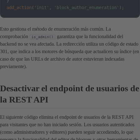
}
add_action
(
'init'
,
'block_author_enumeration'
)
;
Esto gestiona el método de enumeración más común. La
comprobación
garantiza que la funcionalidad del
is_admin()
backend no se vea afectada. La redirección utiliza un código de estado
301, que indica a los motores de búsqueda que actualicen su índice (en
caso de que las URLs de archivo de autor estuvieran indexadas
previamente).
Desactivar el endpoint de usuarios de
la REST API
El siguiente código elimina el endpoint de usuarios de la REST API
para visitantes que no han iniciado sesión. Los usuarios autenticados
(como administradores y editores) pueden seguir accediendo, lo que
preserva la funcionalidad del editor de bloques y otras herramientas de