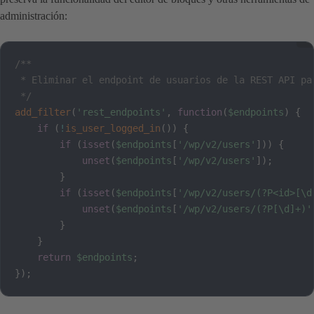
administración:
/**

 * Eliminar el endpoint de usuarios de la REST API par
 */
add_filter
(
'rest_endpoints'
,
function
(
$endpoints
)
{
if
(
!
is_user_logged_in
(
)
)
{
if
(
isset
(
$endpoints
[
'/wp/v2/users'
]
)
)
{
unset
(
$endpoints
[
'/wp/v2/users'
]
)
;
}
if
(
isset
(
$endpoints
[
'/wp/v2/users/(?P<id>[\d
unset
(
$endpoints
[
'/wp/v2/users/(?P[\d]+)'
}
}
return
$endpoints
;
}
)
;