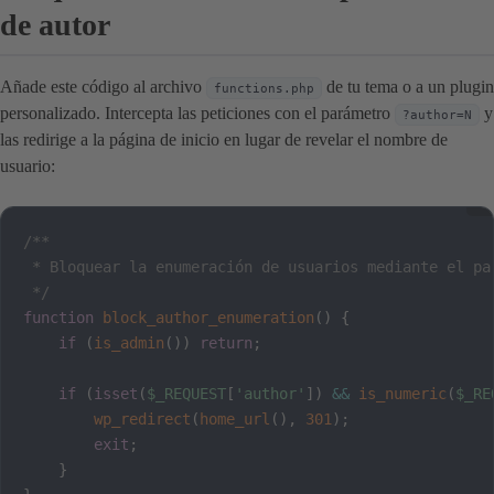
de autor
Añade este código al archivo
de tu tema o a un plugin
functions.php
personalizado. Intercepta las peticiones con el parámetro
y
?author=N
las redirige a la página de inicio en lugar de revelar el nombre de
usuario:
/**

 * Bloquear la enumeración de usuarios mediante el par
 */
function
block_author_enumeration
(
)
{
if
(
is_admin
(
)
)
return
;
if
(
isset
(
$_REQUEST
[
'author'
]
)
&&
is_numeric
(
$_RE
wp_redirect
(
home_url
(
)
,
301
)
;
exit
;
}