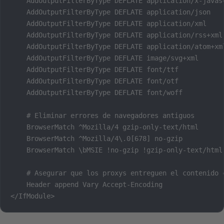
    AddOutputFilterByType DEFLATE application/x-javasc
    AddOutputFilterByType DEFLATE application/json

    AddOutputFilterByType DEFLATE application/xml

    AddOutputFilterByType DEFLATE application/rss+xml

    AddOutputFilterByType DEFLATE application/atom+xml
    AddOutputFilterByType DEFLATE image/svg+xml

    AddOutputFilterByType DEFLATE font/ttf

    AddOutputFilterByType DEFLATE font/otf

    AddOutputFilterByType DEFLATE font/woff

    # Eliminar errores de navegadores antiguos

    BrowserMatch ^Mozilla/4 gzip-only-text/html

    BrowserMatch ^Mozilla/4\.0[678] no-gzip

    BrowserMatch \bMSIE !no-gzip !gzip-only-text/html

    # Asegurar que los proxys entreguen el contenido c
    Header append Vary Accept-Encoding

</IfModule>