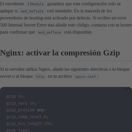
El envoltorio
garantiza que esta configuración solo se
IfModule
aplique si
está instalado. En la mayoría de los
mod_deflate
proveedores de hosting está activado por defecto. Si recibes un error
500 Internal Server Error tras añadir este código, contacta con tu hoster
para confirmar que
está disponible.
mod_deflate
Nginx: activar la compresión Gzip
Si tu servidor utiliza Nginx, añade las siguientes directivas a tu bloque
server o al bloque
en tu archivo
:
http
nginx.conf
gzip
on
;
gzip_vary
on
;
gzip_proxied
 any
;
gzip_comp_level
6
;
gzip_min_length
256
;
gzip_types