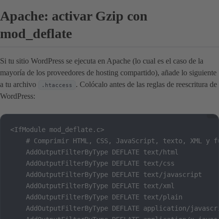
Apache: activar Gzip con
mod_deflate
Si tu sitio WordPress se ejecuta en Apache (lo cual es el caso de la
mayoría de los proveedores de hosting compartido), añade lo siguiente
a tu archivo
. Colócalo antes de las reglas de reescritura de
.htaccess
WordPress:
<IfModule mod_deflate.c>

    # Comprimir HTML, CSS, JavaScript, texto, XML y fu
    AddOutputFilterByType DEFLATE text/html

    AddOutputFilterByType DEFLATE text/css

    AddOutputFilterByType DEFLATE text/javascript

    AddOutputFilterByType DEFLATE text/xml

    AddOutputFilterByType DEFLATE text/plain

    AddOutputFilterByType DEFLATE application/javascri