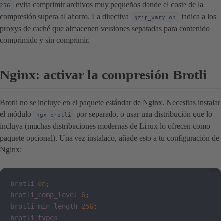
evita comprimir archivos muy pequeños donde el coste de la
256
compresión supera al ahorro. La directiva
indica a los
gzip_vary on
proxys de caché que almacenen versiones separadas para contenido
comprimido y sin comprimir.
Nginx: activar la compresión Brotli
Brotli no se incluye en el paquete estándar de Nginx. Necesitas instalar
el módulo
por separado, o usar una distribución que lo
ngx_brotli
incluya (muchas distribuciones modernas de Linux lo ofrecen como
paquete opcional). Una vez instalado, añade esto a tu configuración de
Nginx:
brotli
on
;
brotli_comp_level
6
;
brotli_min_length
256
;
brotli_types