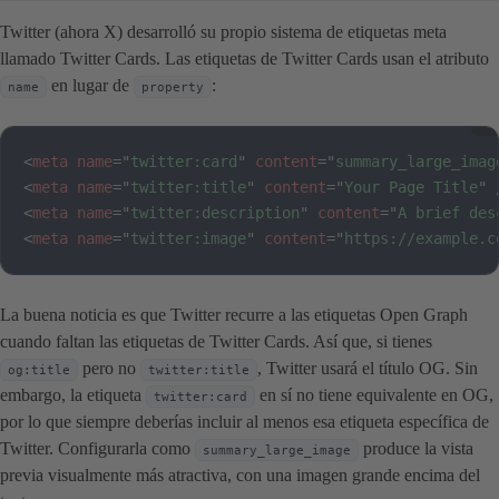
Twitter (ahora X) desarrolló su propio sistema de etiquetas meta
llamado Twitter Cards. Las etiquetas de Twitter Cards usan el atributo
en lugar de
:
name
property
<
meta
name
=
"
twitter:card
"
content
=
"
summary_large_imag
<
meta
name
=
"
twitter:title
"
content
=
"
Your Page Title
"
<
meta
name
=
"
twitter:description
"
content
=
"
A brief des
<
meta
name
=
"
twitter:image
"
content
=
"
https://example.c
La buena noticia es que Twitter recurre a las etiquetas Open Graph
cuando faltan las etiquetas de Twitter Cards. Así que, si tienes
pero no
, Twitter usará el título OG. Sin
og:title
twitter:title
embargo, la etiqueta
en sí no tiene equivalente en OG,
twitter:card
por lo que siempre deberías incluir al menos esa etiqueta específica de
Twitter. Configurarla como
produce la vista
summary_large_image
previa visualmente más atractiva, con una imagen grande encima del