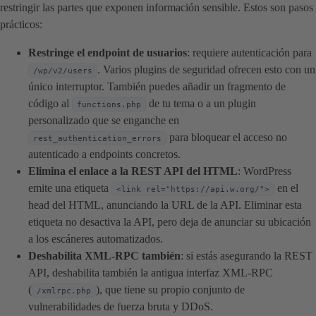
restringir las partes que exponen información sensible. Estos son pasos
prácticos:
Restringe el endpoint de usuarios
: requiere autenticación para
. Varios plugins de seguridad ofrecen esto con un
/wp/v2/users
único interruptor. También puedes añadir un fragmento de
código al
de tu tema o a un plugin
functions.php
personalizado que se enganche en
para bloquear el acceso no
rest_authentication_errors
autenticado a endpoints concretos.
Elimina el enlace a la REST API del HTML
: WordPress
emite una etiqueta
en el
<link rel="https://api.w.org/">
head del HTML, anunciando la URL de la API. Eliminar esta
etiqueta no desactiva la API, pero deja de anunciar su ubicación
a los escáneres automatizados.
Deshabilita XML-RPC también
: si estás asegurando la REST
API, deshabilita también la antigua interfaz XML-RPC
(
), que tiene su propio conjunto de
/xmlrpc.php
vulnerabilidades de fuerza bruta y DDoS.