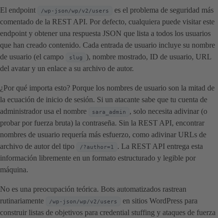
El endpoint
es el problema de seguridad más
/wp-json/wp/v2/users
comentado de la REST API. Por defecto, cualquiera puede visitar este
endpoint y obtener una respuesta JSON que lista a todos los usuarios
que han creado contenido. Cada entrada de usuario incluye su nombre
de usuario (el campo
), nombre mostrado, ID de usuario, URL
slug
del avatar y un enlace a su archivo de autor.
¿Por qué importa esto? Porque los nombres de usuario son la mitad de
la ecuación de inicio de sesión. Si un atacante sabe que tu cuenta de
administrador usa el nombre
, solo necesita adivinar (o
sara_admin
probar por fuerza bruta) la contraseña. Sin la REST API, encontrar
nombres de usuario requería más esfuerzo, como adivinar URLs de
archivo de autor del tipo
. La REST API entrega esta
/?author=1
información libremente en un formato estructurado y legible por
máquina.
No es una preocupación teórica. Bots automatizados rastrean
rutinariamente
en sitios WordPress para
/wp-json/wp/v2/users
construir listas de objetivos para credential stuffing y ataques de fuerza