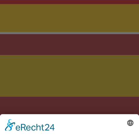
Realizzato con cura in Germania e Spagna
Note legali
Informativa sulla privacy
Termini
Impostazioni cookie