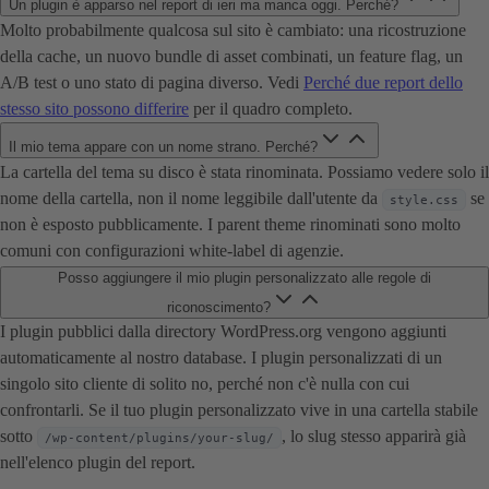
Un plugin è apparso nel report di ieri ma manca oggi. Perché?
Molto probabilmente qualcosa sul sito è cambiato: una ricostruzione
della cache, un nuovo bundle di asset combinati, un feature flag, un
A/B test o uno stato di pagina diverso. Vedi
Perché due report dello
stesso sito possono differire
per il quadro completo.
Il mio tema appare con un nome strano. Perché?
La cartella del tema su disco è stata rinominata. Possiamo vedere solo il
nome della cartella, non il nome leggibile dall'utente da
se
style.css
non è esposto pubblicamente. I parent theme rinominati sono molto
comuni con configurazioni white-label di agenzie.
Posso aggiungere il mio plugin personalizzato alle regole di
riconoscimento?
I plugin pubblici dalla directory WordPress.org vengono aggiunti
automaticamente al nostro database. I plugin personalizzati di un
singolo sito cliente di solito no, perché non c'è nulla con cui
confrontarli. Se il tuo plugin personalizzato vive in una cartella stabile
sotto
, lo slug stesso apparirà già
/wp-content/plugins/your-slug/
nell'elenco plugin del report.