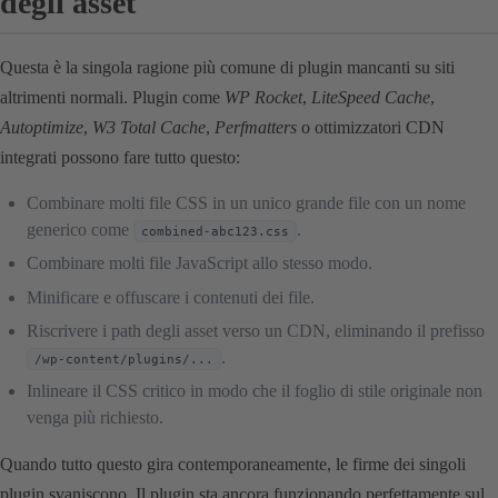
degli asset
Questa è la singola ragione più comune di plugin mancanti su siti
altrimenti normali. Plugin come
WP Rocket
,
LiteSpeed Cache
,
Autoptimize
,
W3 Total Cache
,
Perfmatters
o ottimizzatori CDN
integrati possono fare tutto questo:
Combinare molti file CSS in un unico grande file con un nome
generico come
.
combined-abc123.css
Combinare molti file JavaScript allo stesso modo.
Minificare e offuscare i contenuti dei file.
Riscrivere i path degli asset verso un CDN, eliminando il prefisso
.
/wp-content/plugins/...
Inlineare il CSS critico in modo che il foglio di stile originale non
venga più richiesto.
Quando tutto questo gira contemporaneamente, le firme dei singoli
plugin svaniscono. Il plugin sta ancora funzionando perfettamente sul