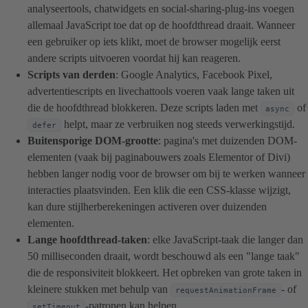
analyseertools, chatwidgets en social-sharing-plug-ins voegen
allemaal JavaScript toe dat op de hoofdthread draait. Wanneer
een gebruiker op iets klikt, moet de browser mogelijk eerst
andere scripts uitvoeren voordat hij kan reageren.
Scripts van derden
: Google Analytics, Facebook Pixel,
advertentiescripts en livechattools voeren vaak lange taken uit
die de hoofdthread blokkeren. Deze scripts laden met
of
async
helpt, maar ze verbruiken nog steeds verwerkingstijd.
defer
Buitensporige DOM-grootte
: pagina's met duizenden DOM-
elementen (vaak bij paginabouwers zoals Elementor of Divi)
hebben langer nodig voor de browser om bij te werken wanneer
interacties plaatsvinden. Een klik die een CSS-klasse wijzigt,
kan dure stijlherberekeningen activeren over duizenden
elementen.
Lange hoofdthread-taken
: elke JavaScript-taak die langer dan
50 milliseconden draait, wordt beschouwd als een "lange taak"
die de responsiviteit blokkeert. Het opbreken van grote taken in
kleinere stukken met behulp van
- of
requestAnimationFrame
-patronen kan helpen.
setTimeout