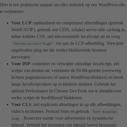
Hier is een praktische aanpak om elke statistiek op een WordPress-site
te verbeteren:
Voor LCP
: optimaliseer en comprimeer afbeeldingen (gebruik
WebP/AVIF), gebruik een CDN, schakel server-side caching in,
inline kritieke CSS, stel niet-essentiële JavaScript uit en voeg
toe aan de LCP-afbeelding. Verwijder
fetchpriority="high"
ongebruikte plug-ins die render-blokkerende bronnen
toevoegen.
Voor INP
: controleer en verwijder onnodige JavaScript, stel
scripts van derden uit, verminder de DOM-grootte (overweeg
lichtere paginabouwers of native WordPress-blokken) en breek
lange JavaScript-taken op in kleinere stukken. Gebruik het
tabblad Performance in Chrome DevTools om te identificeren
welke scripts de hoofdthread blokkeren.
Voor CLS
: stel expliciete afmetingen in op alle afbeeldingen,
video's en iframes. Preload fonts en gebruik
font-display:
. Reserveer ruimte voor advertenties en dynamische
swap
inhoud. Vermijd het invoegen van inhoud boven bestaande