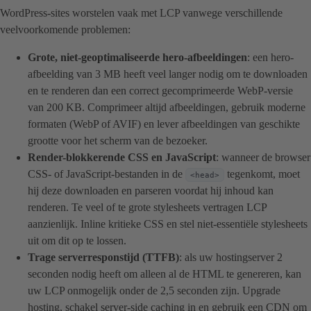
WordPress-sites worstelen vaak met LCP vanwege verschillende
veelvoorkomende problemen:
Grote, niet-geoptimaliseerde hero-afbeeldingen
: een hero-
afbeelding van 3 MB heeft veel langer nodig om te downloaden
en te renderen dan een correct gecomprimeerde WebP-versie
van 200 KB. Comprimeer altijd afbeeldingen, gebruik moderne
formaten (WebP of AVIF) en lever afbeeldingen van geschikte
grootte voor het scherm van de bezoeker.
Render-blokkerende CSS en JavaScript
: wanneer de browser
CSS- of JavaScript-bestanden in de
tegenkomt, moet
<head>
hij deze downloaden en parseren voordat hij inhoud kan
renderen. Te veel of te grote stylesheets vertragen LCP
aanzienlijk. Inline kritieke CSS en stel niet-essentiële stylesheets
uit om dit op te lossen.
Trage serverresponstijd (TTFB)
: als uw hostingserver 2
seconden nodig heeft om alleen al de HTML te genereren, kan
uw LCP onmogelijk onder de 2,5 seconden zijn. Upgrade
hosting, schakel server-side caching in en gebruik een CDN om