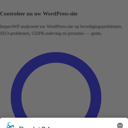
Controleer nu uw WordPress-site
InspectWP analyseert uw WordPress-site op beveiligingsproblemen,
SEO-problemen, GDPR-naleving en prestaties — gratis.