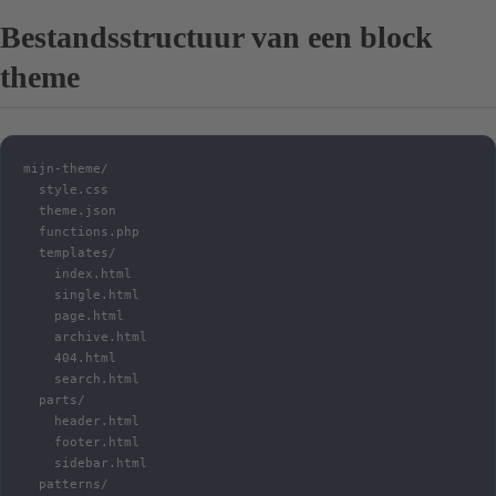
Bestandsstructuur van een block
theme
mijn-theme/

  style.css

  theme.json

  functions.php

  templates/

    index.html

    single.html

    page.html

    archive.html

    404.html

    search.html

  parts/

    header.html

    footer.html

    sidebar.html

  patterns/
