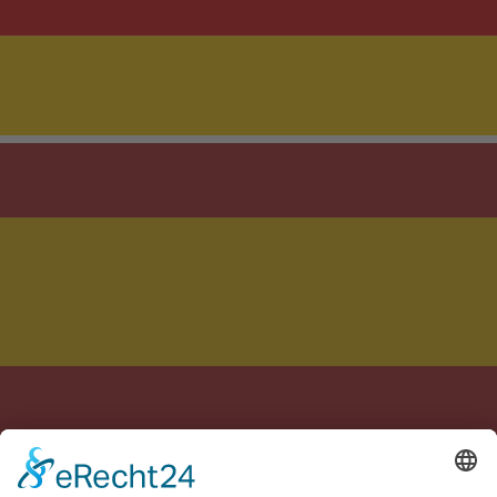
Met zorg gemaakt in Duitsland en Spanje
Colofon
Privacybeleid
Voorwaarden
Cookie-instellingen