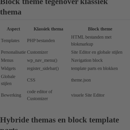
Block theme tegenover klassiek
thema
Aspect
Klassiek thema
Block theme
HTML bestanden met
Templates
PHP bestanden
blokmarkup
Personalisatie
Customizer
Site Editor en globale stijlen
Menus
wp_nav_menu()
Navigation block
Widgets
register_sidebar()
template parts en blokken
Globale
CSS
theme.json
stijlen
code editor of
Bewerking
visuele Site Editor
Customizer
Hybride themas en block template