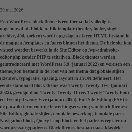
20 mei 2026
Een WordPress block theme is een thema dat volledig is
opgebouwd uit blokken. Elk template (header, footer, single,
archive, 404, zoeken) wordt opgeslagen als een HTML bestand in
de mappen /templates en /parts binnen het thema. De hele site kan
visueel worden bewerkt in de Site Editor op /wp-admin/site-
editor.php zonder PHP te schrijven. Block themes werden
geintroduceerd met WordPress 5.9 (januari 2022) en vereisen een
theme.json bestand in de root van het thema dat globale stijlen
(kleuren, typografie, spacing, layout) in JSON definieert. Het
eerste standaard block theme was Twenty Twenty Two (januari
2022), gevolgd door Twenty Twenty Three, Twenty Twenty Four
en Twenty Twenty Five (januari 2025). Full Site Editing (FSE) is
de paraplu term voor de bewerkingservaring van block themes:
Site Editor, globale stijlen, template bewerking, template parts,
Navigation block, Query Loop block en het patterns register op
wordpress.org/patterns. Block themes bestaan naast klassieke