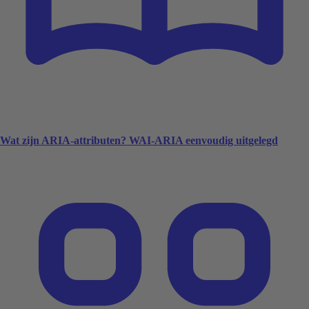
Wat zijn ARIA-attributen? WAI-ARIA eenvoudig uitgelegd