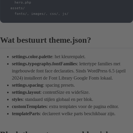
    hero.php

  assets/

    fonts/, images/, css/, js/
Wat bestuurt theme.json?
settings.color.palette
: het kleurenpalet.
settings.typography.fontFamilies
: lettertype families met
ingebouwde font face declaraties. Sinds WordPress 6.5 (april
2024) installeert de Font Library Google Fonts lokaal.
settings.spacing
: spacing presets.
settings.layout
: contentSize en wideSize.
styles
: standaard stijlen globaal en per blok.
customTemplates
: extra templates voor de pagina editor.
templateParts
: declareert welke parts beschikbaar zijn.