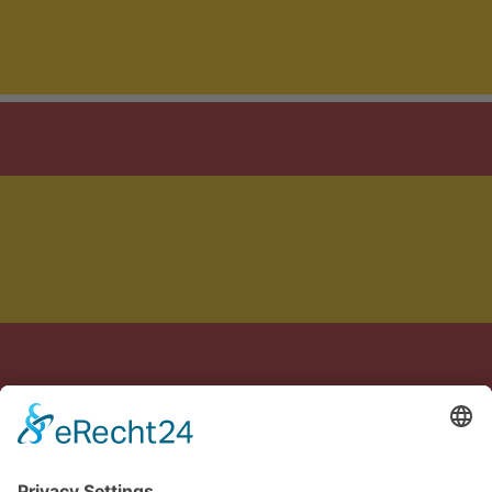
Feito com carinho na Alemanha e na Espanha
Aviso legal
Política de privacidade
Termos
Configurações de cookies