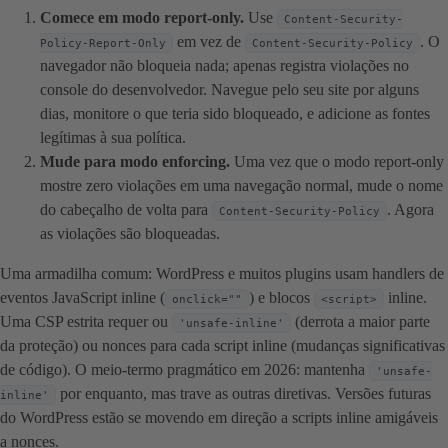
Comece em modo report-only.
Use
Content-Security-
em vez de
. O
Policy-Report-Only
Content-Security-Policy
navegador não bloqueia nada; apenas registra violações no
console do desenvolvedor. Navegue pelo seu site por alguns
dias, monitore o que teria sido bloqueado, e adicione as fontes
legítimas à sua política.
Mude para modo enforcing.
Uma vez que o modo report-only
mostre zero violações em uma navegação normal, mude o nome
do cabeçalho de volta para
. Agora
Content-Security-Policy
as violações são bloqueadas.
Uma armadilha comum: WordPress e muitos plugins usam handlers de
eventos JavaScript inline (
) e blocos
inline.
onclick=""
<script>
Uma CSP estrita requer ou
(derrota a maior parte
'unsafe-inline'
da proteção) ou nonces para cada script inline (mudanças significativas
de código). O meio-termo pragmático em 2026: mantenha
'unsafe-
por enquanto, mas trave as outras diretivas. Versões futuras
inline'
do WordPress estão se movendo em direção a scripts inline amigáveis
a nonces.