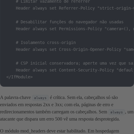
    # Limitar vazamento de referrer

    Header always set Referrer-Policy "strict-origin-w
    # Desabilitar funções do navegador não usadas

    Header always set Permissions-Policy "camera=(), 
    # Isolamento cross-origin

    Header always set Cross-Origin-Opener-Policy "same
    # CSP inicial conservadora; aperte uma vez que sai
    Header always set Content-Security-Policy "defaul
</IfModule>
A palavra-chave
é crítica. Sem ela, cabeçalhos só são
always
enviados em respostas 2xx e 3xx; com ela, páginas de erro e
redirecionamentos também carregam os cabeçalhos. Sem
, um
always
atacante que dispara um erro 500 vê uma resposta desprotegida.
O módulo mod_headers deve estar habilitado. Em hospedagem