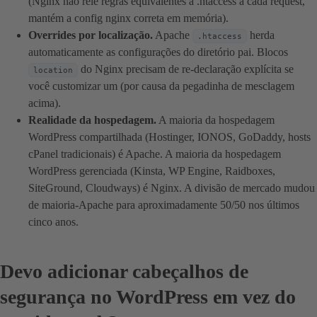
(Nginx não relê regras equivalentes a .htaccess a cada request,
mantém a config nginx correta em memória).
Overrides por localização.
Apache
herda
.htaccess
automaticamente as configurações do diretório pai. Blocos
do Nginx precisam de re-declaração explícita se
location
você customizar um (por causa da pegadinha de mesclagem
acima).
Realidade da hospedagem.
A maioria da hospedagem
WordPress compartilhada (Hostinger, IONOS, GoDaddy, hosts
cPanel tradicionais) é Apache. A maioria da hospedagem
WordPress gerenciada (Kinsta, WP Engine, Raidboxes,
SiteGround, Cloudways) é Nginx. A divisão de mercado mudou
de maioria-Apache para aproximadamente 50/50 nos últimos
cinco anos.
Devo adicionar cabeçalhos de
segurança no WordPress em vez do