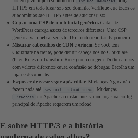
podem pivotar pelo subdomínio.
força
includeSubDomains
HTTPS em todo lugar sob seu domínio. Verifique que todos os
subdomínios são HTTPS antes de adicionar isto.
Copiar uma CSP de um tutorial genérico.
Cada site
WordPress carrega assets de terceiros diferentes. Uma CSP
genérica vai quebrar seu site. Use modo report-only primeiro.
Misturar cabeçalhos de CDN e origem.
Se você tem
Cloudflare na frente, pode definir cabeçalhos no Cloudflare
(Page Rules ou Transform Rules) ou na origem. Definir ambos
com valores diferentes causa confusão ao debugar. Escolha um
lugar e documente.
Esquecer de recarregar após editar.
Mudanças Nginx não
fazem nada até
. Mudanças
systemctl reload nginx
do Apache são instantâneas; mudanças na config
.htaccess
principal do Apache requerem um reload.
E sobre HTTP/3 e a história
moderna de cabeçalhos?