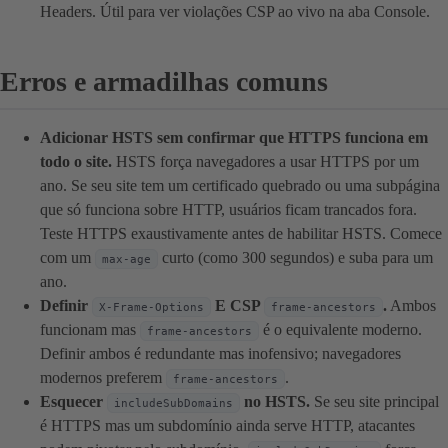
Headers. Útil para ver violações CSP ao vivo na aba Console.
Erros e armadilhas comuns
Adicionar HSTS sem confirmar que HTTPS funciona em
todo o site.
HSTS força navegadores a usar HTTPS por um
ano. Se seu site tem um certificado quebrado ou uma subpágina
que só funciona sobre HTTP, usuários ficam trancados fora.
Teste HTTPS exaustivamente antes de habilitar HSTS. Comece
com um
curto (como 300 segundos) e suba para um
max-age
ano.
Definir
E CSP
.
Ambos
X-Frame-Options
frame-ancestors
funcionam mas
é o equivalente moderno.
frame-ancestors
Definir ambos é redundante mas inofensivo; navegadores
modernos preferem
.
frame-ancestors
Esquecer
no HSTS.
Se seu site principal
includeSubDomains
é HTTPS mas um subdomínio ainda serve HTTP, atacantes