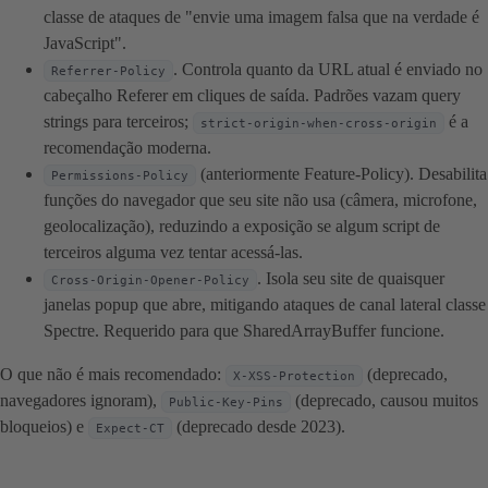
classe de ataques de "envie uma imagem falsa que na verdade é
JavaScript".
. Controla quanto da URL atual é enviado no
Referrer-Policy
cabeçalho Referer em cliques de saída. Padrões vazam query
strings para terceiros;
é a
strict-origin-when-cross-origin
recomendação moderna.
(anteriormente Feature-Policy). Desabilita
Permissions-Policy
funções do navegador que seu site não usa (câmera, microfone,
geolocalização), reduzindo a exposição se algum script de
terceiros alguma vez tentar acessá-las.
. Isola seu site de quaisquer
Cross-Origin-Opener-Policy
janelas popup que abre, mitigando ataques de canal lateral classe
Spectre. Requerido para que SharedArrayBuffer funcione.
O que não é mais recomendado:
(deprecado,
X-XSS-Protection
navegadores ignoram),
(deprecado, causou muitos
Public-Key-Pins
bloqueios) e
(deprecado desde 2023).
Expect-CT