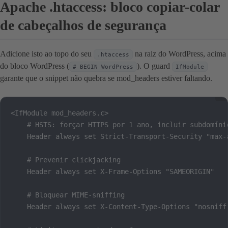
Apache .htaccess: bloco copiar-colar
de cabeçalhos de segurança
Adicione isto ao topo do seu
na raiz do WordPress, acima
.htaccess
do bloco WordPress (
). O guard
# BEGIN WordPress
IfModule
garante que o snippet não quebra se mod_headers estiver faltando.
<IfModule mod_headers.c>

    # HSTS: forçar HTTPS por 1 ano, incluir subdomínio
    Header always set Strict-Transport-Security "max-
    # Prevenir clickjacking

    Header always set X-Frame-Options "SAMEORIGIN"

    # Bloquear MIME-sniffing

    Header always set X-Content-Type-Options "nosniff"