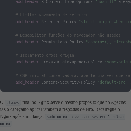
add_header
 X-Content-Type-Options 
"nosniff"
 alway
# Limitar vazamento de referrer
add_header
 Referrer-Policy 
"strict-origin-when-cr
# Desabilitar funções do navegador não usadas
add_header
 Permissions-Policy 
"camera=(), microph
# Isolamento cross-origin
add_header
 Cross-Origin-Opener-Policy 
"same-origi
# CSP inicial conservadora; aperte uma vez que sa
add_header
 Content-Security-Policy 
"default-src '
O
final no Nginx serve o mesmo propósito que no Apache:
always
faz o cabeçalho aplicar também a respostas de erro. Recarregue o
Nginx após a mudança:
sudo nginx -t && sudo systemctl reload
.
nginx