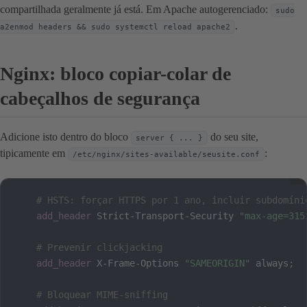
compartilhada geralmente já está. Em Apache autogerenciado:
sudo
.
a2enmod headers && sudo systemctl reload apache2
Nginx: bloco copiar-colar de
cabeçalhos de segurança
Adicione isto dentro do bloco
do seu site,
server { ... }
tipicamente em
:
/etc/nginx/sites-available/seusite.conf
# HSTS: forçar HTTPS por 1 ano, incluir subdomíni
add_header
 Strict-Transport-Security 
"max-age=315
# Prevenir clickjacking
add_header
 X-Frame-Options 
"SAMEORIGIN"
 always
;
# Bloquear MIME-sniffing