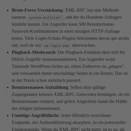
Brute-Force-Verstärkung
: XML-RPC hat eine Methode
namens
, mit der du Hunderte Anfragen
system.multicall
bündeln kannst. Ein Angreifer kann 500 Benutzername-
Passwort-Kombinationen in einer einzigen HTTP-Anfrage
testen. Viele Login-Schutz-Plugins bekommen davon gar nichts
mit, weil sie nur
überwachen.
wp-login.php
Pingback-Missbrauch
: Die Pingback-Funktion lässt sich für
DDoS-Angriffe instrumentalisieren. Ein Angreifer weist
Tausende WordPress-Seiten an, einen Zielserver zu „pingen",
und verwandelt damit unschuldige Seiten in ein Botnet. Das ist
in der Praxis schon mehrfach passiert.
Benutzernamen-Aufzählung
: Selbst ohne gültige
Zugangsdaten können XML-RPC-Antworten bestätigen, ob ein
Benutzername existiert, und geben Angreifern damit die Hälfte
der nötigen Informationen.
Unnötige Angriffsfläche
: Jeder öffentlich erreichbare
Endpunkt, der Authentifizierung akzeptiert, ist ein potenzieller
Einstiegspunkt. Wenn du XML-RPC nicht nutzt, ist es so, als