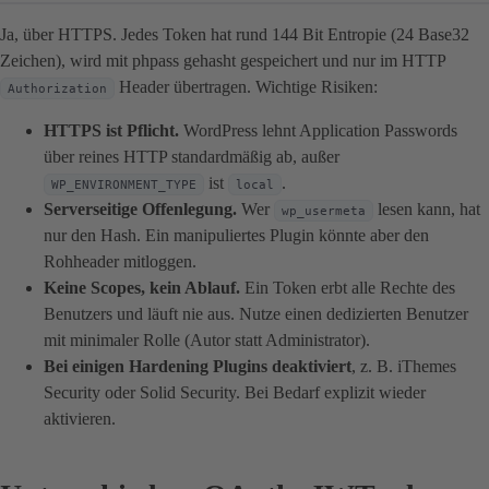
Ja, über HTTPS. Jedes Token hat rund 144 Bit Entropie (24 Base32
Zeichen), wird mit phpass gehasht gespeichert und nur im HTTP
Header übertragen. Wichtige Risiken:
Authorization
HTTPS ist Pflicht.
WordPress lehnt Application Passwords
über reines HTTP standardmäßig ab, außer
ist
.
WP_ENVIRONMENT_TYPE
local
Serverseitige Offenlegung.
Wer
lesen kann, hat
wp_usermeta
nur den Hash. Ein manipuliertes Plugin könnte aber den
Rohheader mitloggen.
Keine Scopes, kein Ablauf.
Ein Token erbt alle Rechte des
Benutzers und läuft nie aus. Nutze einen dedizierten Benutzer
mit minimaler Rolle (Autor statt Administrator).
Bei einigen Hardening Plugins deaktiviert
, z. B. iThemes
Security oder Solid Security. Bei Bedarf explizit wieder
aktivieren.