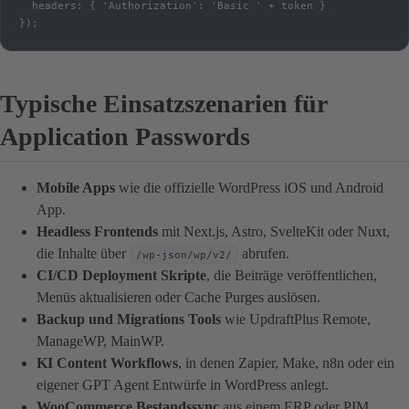
  headers: { 'Authorization': 'Basic ' + token }

});
Typische Einsatzszenarien für
Application Passwords
Mobile Apps
wie die offizielle WordPress iOS und Android
App.
Headless Frontends
mit Next.js, Astro, SvelteKit oder Nuxt,
die Inhalte über
abrufen.
/wp-json/wp/v2/
CI/CD Deployment Skripte
, die Beiträge veröffentlichen,
Menüs aktualisieren oder Cache Purges auslösen.
Backup und Migrations Tools
wie UpdraftPlus Remote,
ManageWP, MainWP.
KI Content Workflows
, in denen Zapier, Make, n8n oder ein
eigener GPT Agent Entwürfe in WordPress anlegt.
WooCommerce Bestandssync
aus einem ERP oder PIM