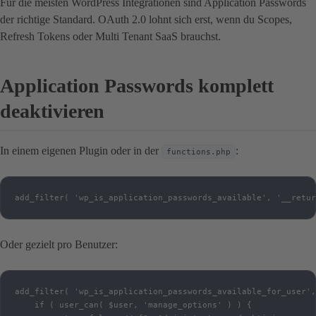
Für die meisten WordPress Integrationen sind Application Passwords
der richtige Standard. OAuth 2.0 lohnt sich erst, wenn du Scopes,
Refresh Tokens oder Multi Tenant SaaS brauchst.
Application Passwords komplett
deaktivieren
In einem eigenen Plugin oder in der
:
functions.php
add_filter( 'wp_is_application_passwords_available', '__retur
Oder gezielt pro Benutzer:
add_filter( 'wp_is_application_passwords_available_for_user',
    if ( user_can( $user, 'manage_options' ) ) {
