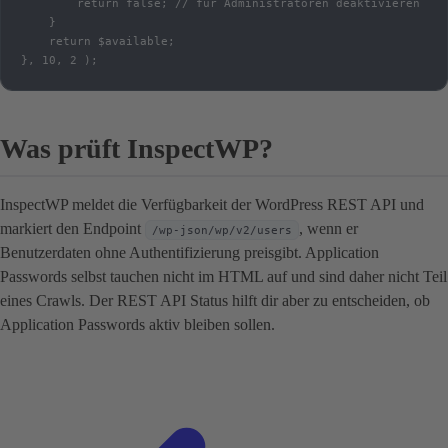
        return false; // für Administratoren deaktivieren

    }

    return $available;

}, 10, 2 );
Was prüft InspectWP?
InspectWP meldet die Verfügbarkeit der WordPress REST API und
markiert den Endpoint
, wenn er
/wp-json/wp/v2/users
Benutzerdaten ohne Authentifizierung preisgibt. Application
Passwords selbst tauchen nicht im HTML auf und sind daher nicht Teil
eines Crawls. Der REST API Status hilft dir aber zu entscheiden, ob
Application Passwords aktiv bleiben sollen.