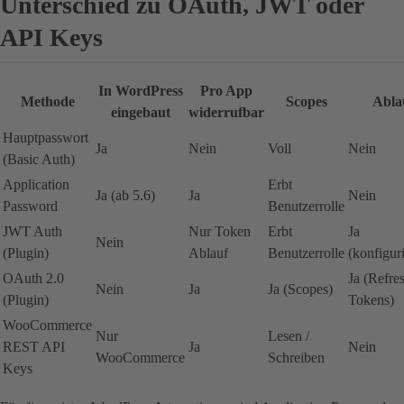
Unterschied zu OAuth, JWT oder
API Keys
In WordPress
Pro App
Methode
Scopes
Abla
eingebaut
widerrufbar
Hauptpasswort
Ja
Nein
Voll
Nein
(Basic Auth)
Application
Erbt
Ja (ab 5.6)
Ja
Nein
Password
Benutzerrolle
JWT Auth
Nur Token
Erbt
Ja
Nein
(Plugin)
Ablauf
Benutzerrolle
(konfigur
OAuth 2.0
Ja (Refre
Nein
Ja
Ja (Scopes)
(Plugin)
Tokens)
WooCommerce
Nur
Lesen /
REST API
Ja
Nein
WooCommerce
Schreiben
Keys