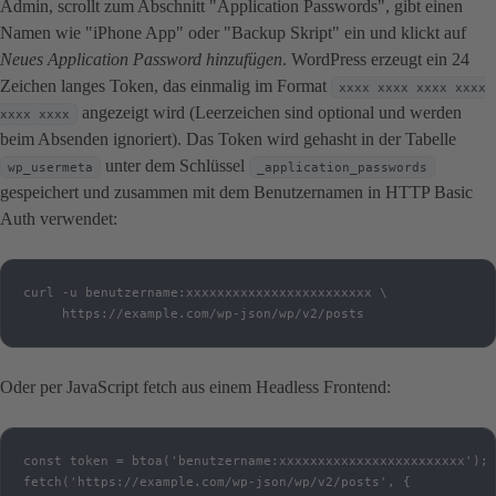
Admin, scrollt zum Abschnitt "Application Passwords", gibt einen
Namen wie "iPhone App" oder "Backup Skript" ein und klickt auf
Neues Application Password hinzufügen
. WordPress erzeugt ein 24
Zeichen langes Token, das einmalig im Format
xxxx xxxx xxxx xxxx
angezeigt wird (Leerzeichen sind optional und werden
xxxx xxxx
beim Absenden ignoriert). Das Token wird gehasht in der Tabelle
unter dem Schlüssel
wp_usermeta
_application_passwords
gespeichert und zusammen mit dem Benutzernamen in HTTP Basic
Auth verwendet:
curl -u benutzername:xxxxxxxxxxxxxxxxxxxxxxxx \

     https://example.com/wp-json/wp/v2/posts
Oder per JavaScript fetch aus einem Headless Frontend:
const token = btoa('benutzername:xxxxxxxxxxxxxxxxxxxxxxxx');

fetch('https://example.com/wp-json/wp/v2/posts', {
