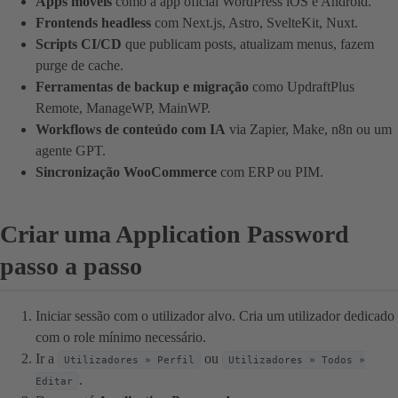
Apps móveis
como a app oficial WordPress iOS e Android.
Frontends headless
com Next.js, Astro, SvelteKit, Nuxt.
Scripts CI/CD
que publicam posts, atualizam menus, fazem
purge de cache.
Ferramentas de backup e migração
como UpdraftPlus
Remote, ManageWP, MainWP.
Workflows de conteúdo com IA
via Zapier, Make, n8n ou um
agente GPT.
Sincronização WooCommerce
com ERP ou PIM.
Criar uma Application Password
passo a passo
Iniciar sessão com o utilizador alvo. Cria um utilizador dedicado
com o role mínimo necessário.
Ir a
ou
Utilizadores » Perfil
Utilizadores » Todos »
.
Editar