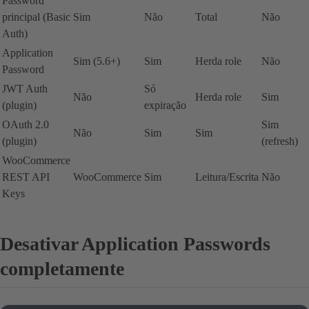
Password
principal (Basic
Sim
Não
Total
Não
Auth)
Application
Sim (5.6+)
Sim
Herda role
Não
Password
JWT Auth
Só
Não
Herda role
Sim
(plugin)
expiração
OAuth 2.0
Sim
Não
Sim
Sim
(plugin)
(refresh)
WooCommerce
REST API
WooCommerce
Sim
Leitura/Escrita
Não
Keys
Desativar Application Passwords
completamente