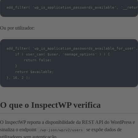
add_filter( 'wp_is_application_passwords_available', '__retur
Ou por utilizador:
add_filter( 'wp_is_application_passwords_available_for_user',
    if ( user_can( $user, 'manage_options' ) ) {

        return false;

    }

    return $available;

}, 10, 2 );
O que o InspectWP verifica
O InspectWP reporta a disponibilidade da REST API do WordPress e
sinaliza o endpoint
se expõe dados de
/wp-json/wp/v2/users
utilizadores sem autenticação.