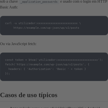
sob a chave
e usado com o login em HTTP
_application_passwords
Basic Auth:
curl -u utilizador:xxxxxxxxxxxxxxxxxxxxxxxx \

     https://example.com/wp-json/wp/v2/posts
Ou via JavaScript fetch:
const token = btoa('utilizador:xxxxxxxxxxxxxxxxxxxxxxxx');

fetch('https://example.com/wp-json/wp/v2/posts', {

  headers: { 'Authorization': 'Basic ' + token }

});
Casos de uso típicos