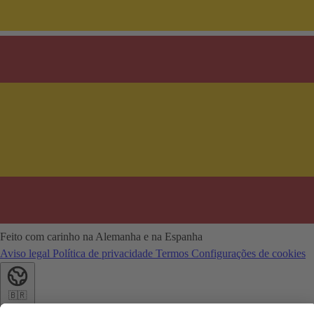
Feito com carinho na Alemanha e na Espanha
Aviso legal
Política de privacidade
Termos
Configurações de cookies
🇧🇷