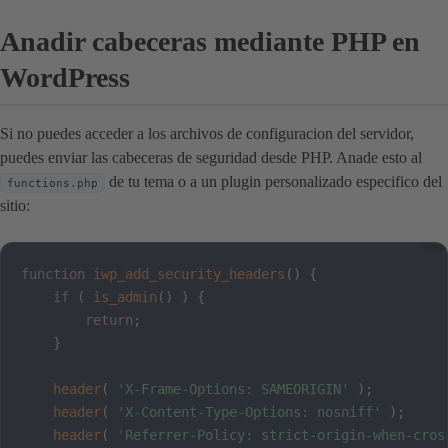
Anadir cabeceras mediante PHP en
WordPress
Si no puedes acceder a los archivos de configuracion del servidor,
puedes enviar las cabeceras de seguridad desde PHP. Anade esto al
de tu tema o a un plugin personalizado especifico del
functions.php
sitio:
function
iwp_add_security_headers
(
)
{
if
(
is_admin
(
)
)
{
return
;
}
header
(
'X-Frame-Options: SAMEORIGIN'
)
;
header
(
'X-Content-Type-Options: nosniff'
)
;
header
(
'Referrer-Policy: strict-origin-when-cros