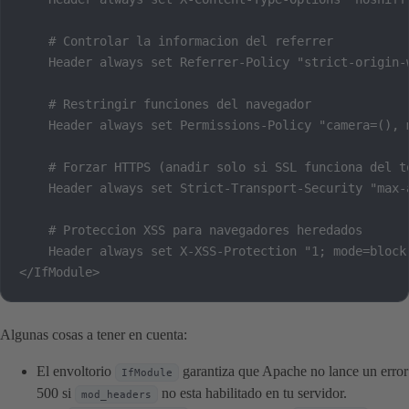
    # Controlar la informacion del referrer

    Header always set Referrer-Policy "strict-origin-w
    # Restringir funciones del navegador

    Header always set Permissions-Policy "camera=(), 
    # Forzar HTTPS (anadir solo si SSL funciona del to
    Header always set Strict-Transport-Security "max-a
    # Proteccion XSS para navegadores heredados

    Header always set X-XSS-Protection "1; mode=block"
</IfModule>
Algunas cosas a tener en cuenta:
El envoltorio
garantiza que Apache no lance un error
IfModule
500 si
no esta habilitado en tu servidor.
mod_headers