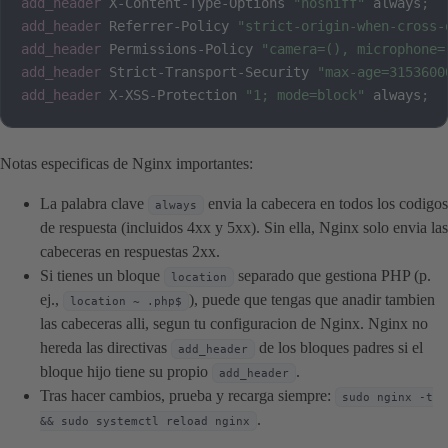
add_header
 X-Content-Type-Options 
"nosniff"
 always
;
add_header
 Referrer-Policy 
"strict-origin-when-cross-
add_header
 Permissions-Policy 
"camera=(), microphone=
add_header
 Strict-Transport-Security 
"max-age=3153600
add_header
 X-XSS-Protection 
"1; mode=block"
 always
;
Notas especificas de Nginx importantes:
La palabra clave
envia la cabecera en todos los codigos
always
de respuesta (incluidos 4xx y 5xx). Sin ella, Nginx solo envia las
cabeceras en respuestas 2xx.
Si tienes un bloque
separado que gestiona PHP (p.
location
ej.,
), puede que tengas que anadir tambien
location ~ .php$
las cabeceras alli, segun tu configuracion de Nginx. Nginx no
hereda las directivas
de los bloques padres si el
add_header
bloque hijo tiene su propio
.
add_header
Tras hacer cambios, prueba y recarga siempre:
sudo nginx -t
.
&& sudo systemctl reload nginx