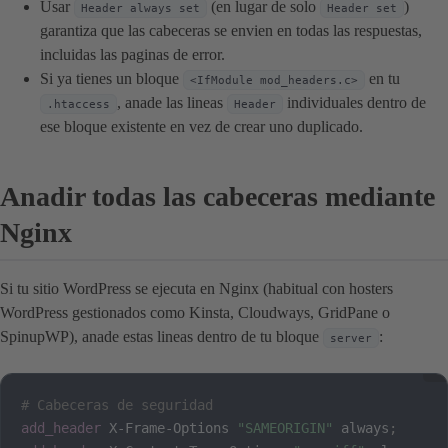
Usar
(en lugar de solo
)
Header always set
Header set
garantiza que las cabeceras se envien en todas las respuestas,
incluidas las paginas de error.
Si ya tienes un bloque
en tu
<IfModule mod_headers.c>
, anade las lineas
individuales dentro de
.htaccess
Header
ese bloque existente en vez de crear uno duplicado.
Anadir todas las cabeceras mediante
Nginx
Si tu sitio WordPress se ejecuta en Nginx (habitual con hosters
WordPress gestionados como Kinsta, Cloudways, GridPane o
SpinupWP), anade estas lineas dentro de tu bloque
:
server
# Cabeceras de seguridad
add_header
 X-Frame-Options 
"SAMEORIGIN"
 always
;