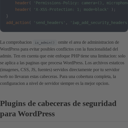
header
(
'Permissions-Policy: camera=(), microphon
header
(
'X-XSS-Protection: 1; mode=block'
)
;
}
add_action
(
'send_headers'
,
'iwp_add_security_headers
La comprobacion
omite el area de administracion de
is_admin()
WordPress para evitar posibles conflictos con la funcionalidad del
admin. Ten en cuenta que este enfoque PHP tiene una limitacion: solo
se aplica a las paginas que procesa WordPress. Los archivos estaticos
(imagenes, CSS, JS, fuentes) servidos directamente por tu servidor
web no llevaran estas cabeceras. Para una cobertura completa, la
configuracion a nivel de servidor siempre es la mejor opcion.
Plugins de cabeceras de seguridad
para WordPress