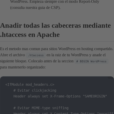
WordPress. Empieza siempre con el modo Report-Only
(consulta nuestra guia de CSP).
Anadir todas las cabeceras mediante
.htaccess en Apache
Es el metodo mas comun para sitios WordPress en hosting compartido.
Abre el archivo
en la raiz de tu WordPress y anade el
.htaccess
siguiente bloque. Colocalo antes de la seccion
# BEGIN WordPress
para mantenerlo organizado:
<IfModule mod_headers.c>

    # Evitar clickjacking

    Header always set X-Frame-Options "SAMEORIGIN"

    # Evitar MIME-type sniffing

    Header always set X-Content-Type-Options "nosniff"