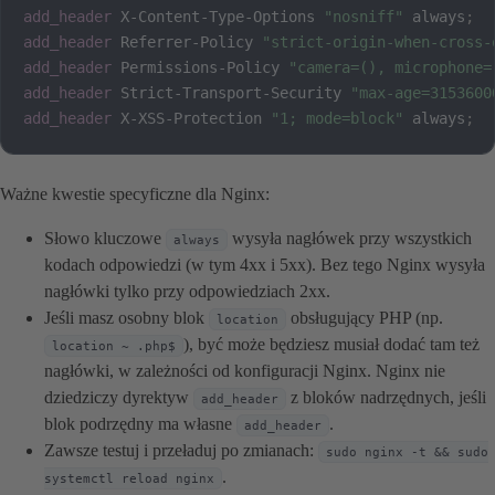
add_header
 X-Content-Type-Options 
"nosniff"
 always
;
add_header
 Referrer-Policy 
"strict-origin-when-cross-
add_header
 Permissions-Policy 
"camera=(), microphone=
add_header
 Strict-Transport-Security 
"max-age=3153600
add_header
 X-XSS-Protection 
"1; mode=block"
 always
;
Ważne kwestie specyficzne dla Nginx:
Słowo kluczowe
wysyła nagłówek przy wszystkich
always
kodach odpowiedzi (w tym 4xx i 5xx). Bez tego Nginx wysyła
nagłówki tylko przy odpowiedziach 2xx.
Jeśli masz osobny blok
obsługujący PHP (np.
location
), być może będziesz musiał dodać tam też
location ~ .php$
nagłówki, w zależności od konfiguracji Nginx. Nginx nie
dziedziczy dyrektyw
z bloków nadrzędnych, jeśli
add_header
blok podrzędny ma własne
.
add_header
Zawsze testuj i przeładuj po zmianach:
sudo nginx -t && sudo
.
systemctl reload nginx