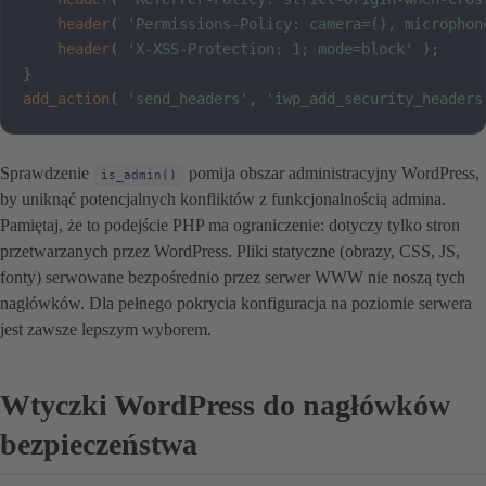
header
(
'Permissions-Policy: camera=(), microphon
header
(
'X-XSS-Protection: 1; mode=block'
)
;
}
add_action
(
'send_headers'
,
'iwp_add_security_headers
Sprawdzenie
pomija obszar administracyjny WordPress,
is_admin()
by uniknąć potencjalnych konfliktów z funkcjonalnością admina.
Pamiętaj, że to podejście PHP ma ograniczenie: dotyczy tylko stron
przetwarzanych przez WordPress. Pliki statyczne (obrazy, CSS, JS,
fonty) serwowane bezpośrednio przez serwer WWW nie noszą tych
nagłówków. Dla pełnego pokrycia konfiguracja na poziomie serwera
jest zawsze lepszym wyborem.
Wtyczki WordPress do nagłówków
bezpieczeństwa