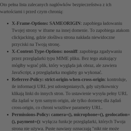
Oto pełna lista zalecanych nagłówków bezpieczeństwa z ich
wartościami i przed czym chronią:
X-Frame-Options: SAMEORIGIN
: zapobiega ładowaniu
Twojej strony w iframe na innej domenie. To zapobiega atakom
clickjacking, gdzie złośliwa strona nakłada niewidoczne
przyciski na Twoją stronę.
X-Content-Type-Options: nosniff
: zapobiega zgadywaniu
przez przeglądarki typu MIME pliku. Bez tego atakujący
mógłby wgrać plik, który wygląda jak obraz, ale zawiera
JavaScript, a przeglądarka mogłaby go wykonać.
Referrer-Policy: strict-origin-when-cross-origin
: kontroluje,
ile informacji URL jest udostępnianych, gdy użytkownicy
klikają linki do innych stron. To ustawienie wysyła pełny URL
dla żądań w tym samym origin, ale tylko domenę dla żądań
cross-origin, co chroni wrażliwe parametry URL.
Permissions-Policy: camera=(), microphone=(), geolocation=
(), payment=()
: wyłącza funkcje przeglądarki, których Twoja
strona nie używa. Puste nawiasy oznaczają "nikt nie może