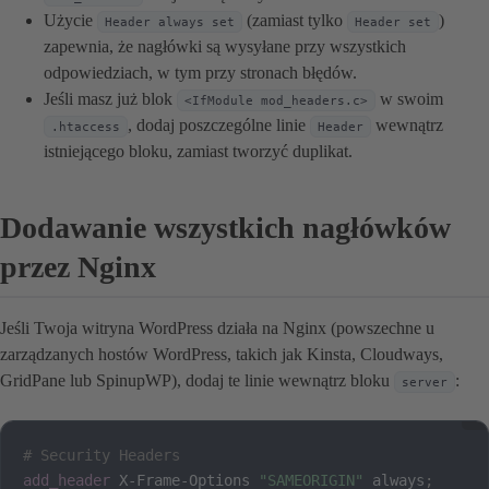
Użycie
(zamiast tylko
)
Header always set
Header set
zapewnia, że nagłówki są wysyłane przy wszystkich
odpowiedziach, w tym przy stronach błędów.
Jeśli masz już blok
w swoim
<IfModule mod_headers.c>
, dodaj poszczególne linie
wewnątrz
.htaccess
Header
istniejącego bloku, zamiast tworzyć duplikat.
Dodawanie wszystkich nagłówków
przez Nginx
Jeśli Twoja witryna WordPress działa na Nginx (powszechne u
zarządzanych hostów WordPress, takich jak Kinsta, Cloudways,
GridPane lub SpinupWP), dodaj te linie wewnątrz bloku
:
server
# Security Headers
add_header
 X-Frame-Options 
"SAMEORIGIN"
 always
;