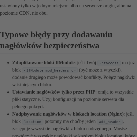
ustawiony tylko w jednym miejscu: albo na serwerze origin, albo na
poziomie CDN, nie obu.
Typowe błędy przy dodawaniu
nagłówków bezpieczeństwa
Zduplikowane bloki IfModule
: jeśli Twój
ma już
.htaccess
blok
(być może z wtyczki),
<IfModule mod_headers.c>
dodanie drugiego może powodować konflikty. Połącz nagłówki
w istniejącym bloku.
Ustawianie nagłówków tylko przez PHP
: omija to wszystkie
pliki statyczne. Użyj konfiguracji na poziomie serwera dla
pełnego pokrycia.
Nadpisywanie nagłówków w blokach location (Nginx)
: jeśli
blok
potomny ma choćby jeden
,
location
add_header
zastępuje wszystkie nagłówki z bloku nadrzędnego. Musisz
powtórzyć wszystkie nagłówki w każdym bloku location, który