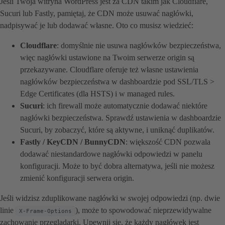
Jeśli Twoja witryna WordPress jest za CDN takim jak Cloudflare,
Sucuri lub Fastly, pamiętaj, że CDN może usuwać nagłówki,
nadpisywać je lub dodawać własne. Oto co musisz wiedzieć:
Cloudflare
: domyślnie nie usuwa nagłówków bezpieczeństwa,
więc nagłówki ustawione na Twoim serwerze origin są
przekazywane. Cloudflare oferuje też własne ustawienia
nagłówków bezpieczeństwa w dashboardzie pod SSL/TLS >
Edge Certificates (dla HSTS) i w managed rules.
Sucuri
: ich firewall może automatycznie dodawać niektóre
nagłówki bezpieczeństwa. Sprawdź ustawienia w dashboardzie
Sucuri, by zobaczyć, które są aktywne, i uniknąć duplikatów.
Fastly / KeyCDN / BunnyCDN
: większość CDN pozwala
dodawać niestandardowe nagłówki odpowiedzi w panelu
konfiguracji. Może to być dobra alternatywa, jeśli nie możesz
zmienić konfiguracji serwera origin.
Jeśli widzisz zduplikowane nagłówki w swojej odpowiedzi (np. dwie
linie
), może to spowodować nieprzewidywalne
X-Frame-Options
zachowanie przeglądarki. Upewnij się, że każdy nagłówek jest