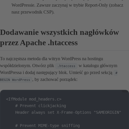
WordPressie. Zawsze zaczynaj w trybie Report-Only (zobacz
nasz przewodnik CSP).
Dodawanie wszystkich nagłówków
przez Apache .htaccess
To najczęstsza metoda dla witryn WordPress na hostingu
współdzielonym. Otwórz plik
w katalogu głównym
.htaccess
WordPressa i dodaj następujący blok. Umieść go przed sekcją
#
, by zachować porządek:
BEGIN WordPress
<IfModule mod_headers.c>

    # Prevent clickjacking

    Header always set X-Frame-Options "SAMEORIGIN"

    # Prevent MIME-type sniffing
