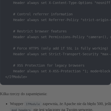
    Header always set X-Content-Type-Options "nosniff"
    # Control referrer information

    Header always set Referrer-Policy "strict-origin-w
    # Restrict browser features

    Header always set Permissions-Policy "camera=(), 
    # Force HTTPS (only add if SSL is fully working)

    Header always set Strict-Transport-Security "max-a
    # XSS Protection for legacy browsers

    Header always set X-XSS-Protection "1; mode=block"
</IfModule>
Kilka rzeczy do zapamiętania:
Wrapper
zapewnia, że Apache nie da błędu 500, jeśli
IfModule
nie jest włączony na Twoim serwerze.
mod_headers