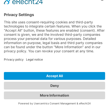
Sprawdź teraz swoją stronę WordPress
InspectWP analizuje Twoją stronę WordPress pod kątem
bezpieczeństwa, problemów SEO, zgodności z RODO i wydajności
— za darmo.