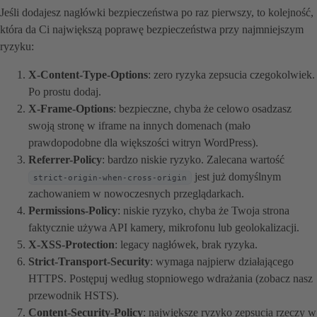
Jeśli dodajesz nagłówki bezpieczeństwa po raz pierwszy, to kolejność,
która da Ci największą poprawę bezpieczeństwa przy najmniejszym
ryzyku:
X-Content-Type-Options
: zero ryzyka zepsucia czegokolwiek.
Po prostu dodaj.
X-Frame-Options
: bezpieczne, chyba że celowo osadzasz
swoją stronę w iframe na innych domenach (mało
prawdopodobne dla większości witryn WordPress).
Referrer-Policy
: bardzo niskie ryzyko. Zalecana wartość
jest już domyślnym
strict-origin-when-cross-origin
zachowaniem w nowoczesnych przeglądarkach.
Permissions-Policy
: niskie ryzyko, chyba że Twoja strona
faktycznie używa API kamery, mikrofonu lub geolokalizacji.
X-XSS-Protection
: legacy nagłówek, brak ryzyka.
Strict-Transport-Security
: wymaga najpierw działającego
HTTPS. Postępuj według stopniowego wdrażania (zobacz nasz
przewodnik HSTS).
Content-Security-Policy
: największe ryzyko zepsucia rzeczy w