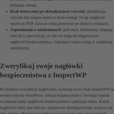
definiuje własne.
Brak testowania po aktualizacjach wtyczek
: aktualizacja
wtyczki lub zmiana motywu może usunąć Twoje nagłówki
oparte na PHP. Zawsze testuj ponownie po dużych zmianach.
Zapominanie o subdomenach
: jeśli masz subdomeny (staging,
mail itp.), upewnij się, że one też mają skonfigurowane
nagłówki bezpieczeństwa. Atakujący często celują w najsłabszą
subdomenę.
Zweryfikuj swoje nagłówki
bezpieczeństwa z InspectWP
Po dodaniu wszystkich nagłówków wykonaj nowy skan InspectWP na
swojej witrynie WordPress. Sekcja bezpieczeństwa Twojego raportu
wymienia każdy nagłówek bezpieczeństwa i pokazuje status. Każdy
nagłówek, który jest obecny i poprawnie skonfigurowany, pojawia się
jako zielony. Brakujące nagłówki pojawiają się jako czerwone lub