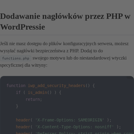
Dodawanie nagłówków przez PHP w
WordPressie
Jeśli nie masz dostępu do plików konfiguracyjnych serwera, możesz
wysyłać nagłówki bezpieczeństwa z PHP. Dodaj to do
swojego motywu lub do niestandardowej wtyczki
functions.php
specyficznej dla witryny:
function
iwp_add_security_headers
(
)
{
if
(
is_admin
(
)
)
{
return
;
}
header
(
'X-Frame-Options: SAMEORIGIN'
)
;
header
(
'X-Content-Type-Options: nosniff'
)
;
header
(
'Referrer-Policy: strict-origin-when-cros