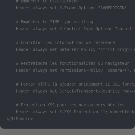
    # Empêcher le clickjacking

    Header always set X-Frame-Options "SAMEORIGIN"

    # Empêcher le MIME-type sniffing

    Header always set X-Content-Type-Options "nosniff"
    # Contrôler les informations de référence

    Header always set Referrer-Policy "strict-origin-w
    # Restreindre les fonctionnalités du navigateur

    Header always set Permissions-Policy "camera=(), 
    # Forcer HTTPS (à ajouter uniquement si SSL foncti
    Header always set Strict-Transport-Security "max-a
    # Protection XSS pour les navigateurs hérités

    Header always set X-XSS-Protection "1; mode=block"
</IfModule>