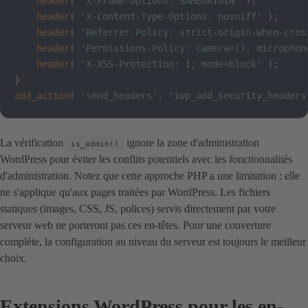
header
(
'X-Frame-Options: SAMEORIGIN'
)
;
header
(
'X-Content-Type-Options: nosniff'
)
;
header
(
'Referrer-Policy: strict-origin-when-cros
header
(
'Permissions-Policy: camera=(), microphon
header
(
'X-XSS-Protection: 1; mode=block'
)
;
}
add_action
(
'send_headers'
,
'iwp_add_security_headers
La vérification
ignore la zone d'administration
is_admin()
WordPress pour éviter les conflits potentiels avec les fonctionnalités
d'administration. Notez que cette approche PHP a une limitation : elle
ne s'applique qu'aux pages traitées par WordPress. Les fichiers
statiques (images, CSS, JS, polices) servis directement par votre
serveur web ne porteront pas ces en-têtes. Pour une couverture
complète, la configuration au niveau du serveur est toujours le meilleur
choix.
Extensions WordPress pour les en-