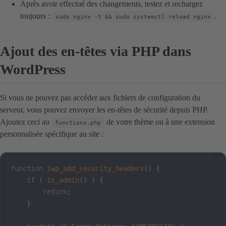
Après avoir effectué des changements, testez et rechargez
toujours :
.
sudo nginx -t && sudo systemctl reload nginx
Ajout des en-têtes via PHP dans
WordPress
Si vous ne pouvez pas accéder aux fichiers de configuration du
serveur, vous pouvez envoyer les en-têtes de sécurité depuis PHP.
Ajoutez ceci au
de votre thème ou à une extension
functions.php
personnalisée spécifique au site :
function
iwp_add_security_headers
(
)
{
if
(
is_admin
(
)
)
{
return
;
}