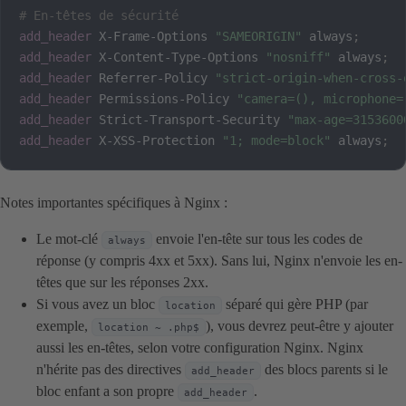
# En-têtes de sécurité
add_header
 X-Frame-Options 
"SAMEORIGIN"
 always
;
add_header
 X-Content-Type-Options 
"nosniff"
 always
;
add_header
 Referrer-Policy 
"strict-origin-when-cross-
add_header
 Permissions-Policy 
"camera=(), microphone=
add_header
 Strict-Transport-Security 
"max-age=3153600
add_header
 X-XSS-Protection 
"1; mode=block"
 always
;
Notes importantes spécifiques à Nginx :
Le mot-clé
envoie l'en-tête sur tous les codes de
always
réponse (y compris 4xx et 5xx). Sans lui, Nginx n'envoie les en-
têtes que sur les réponses 2xx.
Si vous avez un bloc
séparé qui gère PHP (par
location
exemple,
), vous devrez peut-être y ajouter
location ~ .php$
aussi les en-têtes, selon votre configuration Nginx. Nginx
n'hérite pas des directives
des blocs parents si le
add_header
bloc enfant a son propre
.
add_header