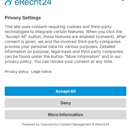
Precios y planes
API para desarrolladores
Changelog
v6.3.0
Ayuda
Recursos
Base de conocimiento
Fragmentos de código
Contacto
Contacto
Enviar feedback