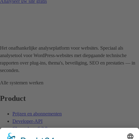
Analyseer uw site gratis
Het onafhankelijke analyseplatform voor websites. Speciaal als
analysetool voor WordPress-websites met diepgaande technische
rapporten over plug-ins, thema's, beveiliging, SEO en prestaties — in
seconden.
Alle systemen werken
Product
Prijzen en abonnementen
Developer-API
Changelog
v6.3.0
Hulp