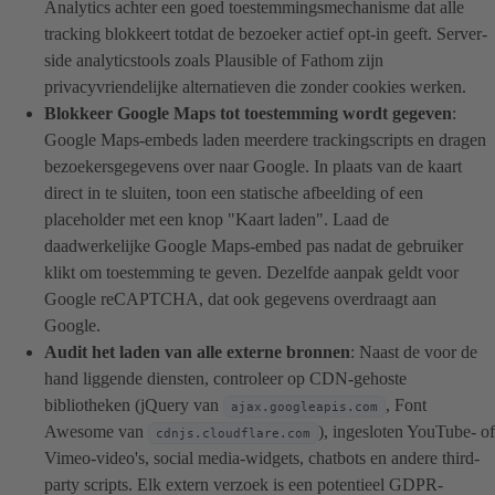
Analytics achter een goed toestemmingsmechanisme dat alle
tracking blokkeert totdat de bezoeker actief opt-in geeft. Server-
side analyticstools zoals Plausible of Fathom zijn
privacyvriendelijke alternatieven die zonder cookies werken.
Blokkeer Google Maps tot toestemming wordt gegeven
:
Google Maps-embeds laden meerdere trackingscripts en dragen
bezoekersgegevens over naar Google. In plaats van de kaart
direct in te sluiten, toon een statische afbeelding of een
placeholder met een knop "Kaart laden". Laad de
daadwerkelijke Google Maps-embed pas nadat de gebruiker
klikt om toestemming te geven. Dezelfde aanpak geldt voor
Google reCAPTCHA, dat ook gegevens overdraagt aan
Google.
Audit het laden van alle externe bronnen
: Naast de voor de
hand liggende diensten, controleer op CDN-gehoste
bibliotheken (jQuery van
, Font
ajax.googleapis.com
Awesome van
), ingesloten YouTube- of
cdnjs.cloudflare.com
Vimeo-video's, social media-widgets, chatbots en andere third-
party scripts. Elk extern verzoek is een potentieel GDPR-