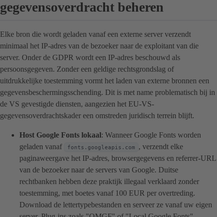
gegevensoverdracht beheren
Elke bron die wordt geladen vanaf een externe server verzendt
minimaal het IP-adres van de bezoeker naar de exploitant van die
server. Onder de GDPR wordt een IP-adres beschouwd als
persoonsgegeven. Zonder een geldige rechtsgrondslag of
uitdrukkelijke toestemming vormt het laden van externe bronnen een
gegevensbeschermingsschending. Dit is met name problematisch bij in
de VS gevestigde diensten, aangezien het EU-VS-
gegevensoverdrachtskader een omstreden juridisch terrein blijft.
Host Google Fonts lokaal
: Wanneer Google Fonts worden
geladen vanaf
, verzendt elke
fonts.googleapis.com
paginaweergave het IP-adres, browsergegevens en referrer-URL
van de bezoeker naar de servers van Google. Duitse
rechtbanken hebben deze praktijk illegaal verklaard zonder
toestemming, met boetes vanaf 100 EUR per overtreding.
Download de lettertypebestanden en serveer ze vanaf uw eigen
server. Plug-ins zoals "OMGF" of "Local Google Fonts"