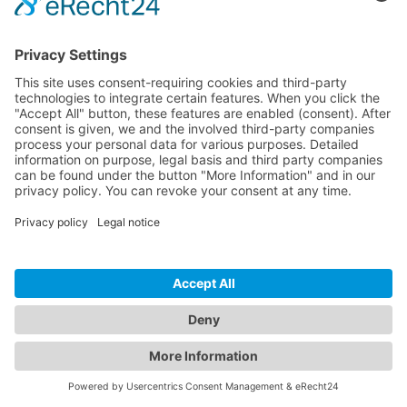
Bronnen
Kennisbank
Code Snippets
Contact
Contact
Feedback versturen