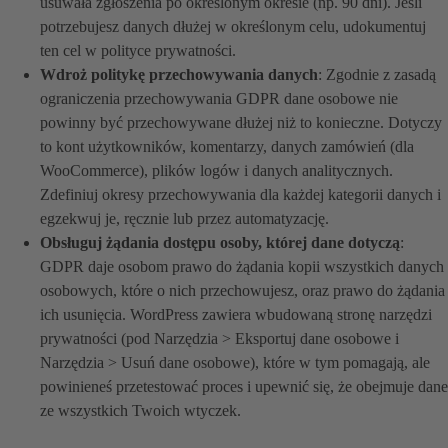
usuwała zgłoszenia po określonym okresie (np. 90 dni). Jeśli
potrzebujesz danych dłużej w określonym celu, udokumentuj
ten cel w polityce prywatności.
Wdroż politykę przechowywania danych
: Zgodnie z zasadą
ograniczenia przechowywania GDPR dane osobowe nie
powinny być przechowywane dłużej niż to konieczne. Dotyczy
to kont użytkowników, komentarzy, danych zamówień (dla
WooCommerce), plików logów i danych analitycznych.
Zdefiniuj okresy przechowywania dla każdej kategorii danych i
egzekwuj je, ręcznie lub przez automatyzację.
Obsługuj żądania dostępu osoby, której dane dotyczą
:
GDPR daje osobom prawo do żądania kopii wszystkich danych
osobowych, które o nich przechowujesz, oraz prawo do żądania
ich usunięcia. WordPress zawiera wbudowaną stronę narzędzi
prywatności (pod Narzędzia > Eksportuj dane osobowe i
Narzędzia > Usuń dane osobowe), które w tym pomagają, ale
powinieneś przetestować proces i upewnić się, że obejmuje dane
ze wszystkich Twoich wtyczek.