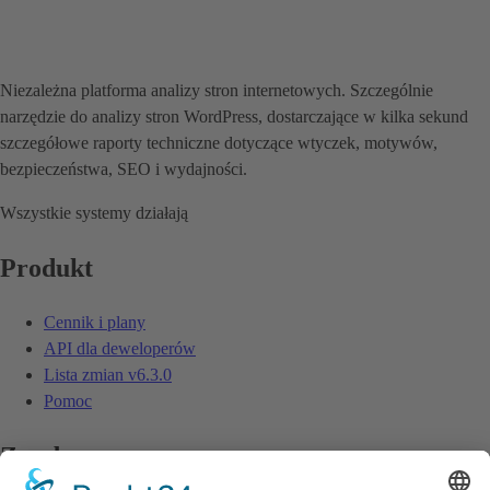
Niezależna platforma analizy stron internetowych. Szczególnie
narzędzie do analizy stron WordPress, dostarczające w kilka sekund
szczegółowe raporty techniczne dotyczące wtyczek, motywów,
bezpieczeństwa, SEO i wydajności.
Wszystkie systemy działają
Produkt
Cennik i plany
API dla deweloperów
Lista zmian
v6.3.0
Pomoc
Zasoby