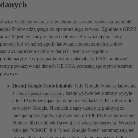
danych
Każdy zasób ładowany z zewnętrznego serwera wysyła co najmniej
adres IP odwiedzającego do operatora tego serwera. Zgodnie z GDPR
adres IP jest uważany za dane osobowe. Bez ważnej podstawy
prawnej lub wyraźnej zgody ładowanie zewnętrznych zasobów
stanowi naruszenie ochrony danych. Jest to szczególnie
problematyczne w przypadku usług z siedzibą w USA, ponieważ
ramy przekazywania danych UE-USA pozostają spornym obszarem
prawnym.
Hostuj Google Fonts lokalnie
: Gdy Google Fonts są ładowane
z
, każde wyświetlenie strony wysyła
fonts.googleapis.com
adres IP odwiedzającego, dane przeglądarki i URL referrer do
serwerów Google. Niemieckie sądy uznały tę praktykę za
nielegalną bez zgody, z grzywnami od 100 EUR za naruszenie.
Pobierz pliki czcionek i serwuj je z własnego serwera. Wtyczki
takie jak "OMGF" lub "Local Google Fonts" automatyzują ten
proces. Po przełączeniu zweryfikuj, że nie pozostały żadne