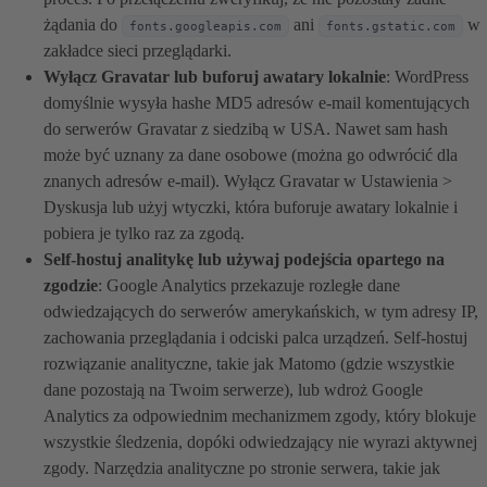
żądania do
ani
w
fonts.googleapis.com
fonts.gstatic.com
zakładce sieci przeglądarki.
Wyłącz Gravatar lub buforuj awatary lokalnie
: WordPress
domyślnie wysyła hashe MD5 adresów e-mail komentujących
do serwerów Gravatar z siedzibą w USA. Nawet sam hash
może być uznany za dane osobowe (można go odwrócić dla
znanych adresów e-mail). Wyłącz Gravatar w Ustawienia >
Dyskusja lub użyj wtyczki, która buforuje awatary lokalnie i
pobiera je tylko raz za zgodą.
Self-hostuj analitykę lub używaj podejścia opartego na
zgodzie
: Google Analytics przekazuje rozległe dane
odwiedzających do serwerów amerykańskich, w tym adresy IP,
zachowania przeglądania i odciski palca urządzeń. Self-hostuj
rozwiązanie analityczne, takie jak Matomo (gdzie wszystkie
dane pozostają na Twoim serwerze), lub wdroż Google
Analytics za odpowiednim mechanizmem zgody, który blokuje
wszystkie śledzenia, dopóki odwiedzający nie wyrazi aktywnej
zgody. Narzędzia analityczne po stronie serwera, takie jak