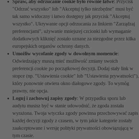
Spraw, aby odrzucanie cookie było równie łatwe
: Przycisk
"Odrzuć wszystko" lub "Akceptuj tylko niezbędne" musi być
tak samo widoczny i łatwo dostępny jak przycisk "Akceptuj
wszystko". Ukrywanie opcji odrzucania za linkiem "Zarządzaj
preferencjami", używanie mniejszej czcionki lub wymaganie
dodatkowych kliknięć zostało uznane za niezgodne przez kilka
europejskich organów ochrony danych.
Umożliw wycofanie zgody w dowolnym momencie
:
Odwiedzający muszą mieć możliwość zmiany swoich
preferencji cookie po początkowej decyzji. Dodaj stały link w
stopce (np. "Ustawienia cookie" lub "Ustawienia prywatności"),
który ponownie otwiera okno dialogowe zgody. To wymóg
prawny, nie opcja.
Loguj i zachowuj zapisy zgody
: W przypadku sporu lub
audytu musisz być w stanie udowodnić, że zgoda została
wyrażona. Twoja wtyczka zgody powinna przechowywać zapis
każdej decyzji zgody z czasem, w tym jakie kategorie zostały
zaakceptowane i wersję polityki prywatności obowiązującą w
tym czasie.