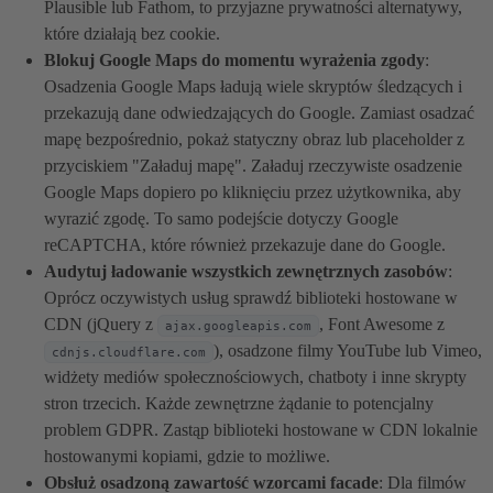
Plausible lub Fathom, to przyjazne prywatności alternatywy,
które działają bez cookie.
Blokuj Google Maps do momentu wyrażenia zgody
:
Osadzenia Google Maps ładują wiele skryptów śledzących i
przekazują dane odwiedzających do Google. Zamiast osadzać
mapę bezpośrednio, pokaż statyczny obraz lub placeholder z
przyciskiem "Załaduj mapę". Załaduj rzeczywiste osadzenie
Google Maps dopiero po kliknięciu przez użytkownika, aby
wyrazić zgodę. To samo podejście dotyczy Google
reCAPTCHA, które również przekazuje dane do Google.
Audytuj ładowanie wszystkich zewnętrznych zasobów
:
Oprócz oczywistych usług sprawdź biblioteki hostowane w
CDN (jQuery z
, Font Awesome z
ajax.googleapis.com
), osadzone filmy YouTube lub Vimeo,
cdnjs.cloudflare.com
widżety mediów społecznościowych, chatboty i inne skrypty
stron trzecich. Każde zewnętrzne żądanie to potencjalny
problem GDPR. Zastąp biblioteki hostowane w CDN lokalnie
hostowanymi kopiami, gdzie to możliwe.
Obsłuż osadzoną zawartość wzorcami facade
: Dla filmów