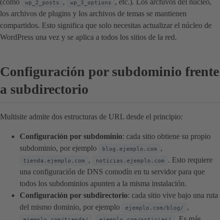
(como
,
, etc.). Los archivos del núcleo,
wp_2_posts
wp_3_options
los archivos de plugins y los archivos de temas se mantienen
compartidos. Esto significa que solo necesitas actualizar el núcleo de
WordPress una vez y se aplica a todos los sitios de la red.
Configuración por subdominio frente
a subdirectorio
Multisite admite dos estructuras de URL desde el principio:
Configuración por subdominio
: cada sitio obtiene su propio
subdominio, por ejemplo
,
blog.ejemplo.com
,
. Esto requiere
tienda.ejemplo.com
noticias.ejemplo.com
una configuración de DNS comodín en tu servidor para que
todos los subdominios apunten a la misma instalación.
Configuración por subdirectorio
: cada sitio vive bajo una ruta
del mismo dominio, por ejemplo
,
ejemplo.com/blog/
,
. Es más
ejemplo.com/tienda/
ejemplo.com/noticias/