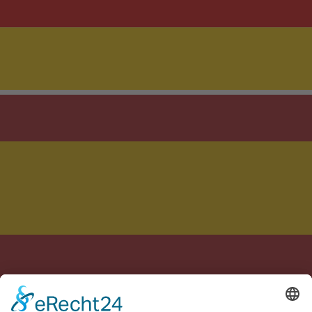
Realizzato con cura in Germania e Spagna
Note legali
Informativa sulla privacy
Termini
Impostazioni cookie