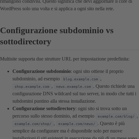
rimangono condivisi. Questo significa che devi aggiornare il core di
WordPress solo una volta e si applica a ogni sito nella rete.
Configurazione subdominio vs
sottodirectory
Multisite supporta due strutture URL per impostazione predefinita:
Configurazione subdominio
: ogni sito ottiene il proprio
subdominio, ad esempio
,
blog.example.com
,
. Questo richiede una
shop.example.com
news.example.com
configurazione DNS wildcard sul tuo server, in modo che tutti i
subdomini puntino alla stessa installazione.
Configurazione sottodirectory
: ogni sito si trova sotto un
percorso sullo stesso dominio, ad esempio
,
example.com/blog/
,
. Questo è più
example.com/shop/
example.com/news/
semplice da configurare ma è disponibile solo per nuove
installazioni (i siti esistenti in esecuzione da più di un mese sono