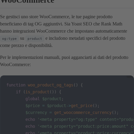
Se gestisci uno store WooCommerce, le tue pagine prodotto
beneficiano di tag OG aggiuntivi. Sia Yoast SEO che Rank Math
hanno integrazioni WooCommerce che impostano automaticamente
su
e includono metadati specifici del prodotto
og:type
product
come prezzo e disponibilità.
Per le implementazioni manuali, puoi agganciarti ai dati del prodotto
WooCommerce:
function
woo_product_og_tags
(
)
{
if
(
is_product
(
)
)
{
global
$product
;
$price
=
$product
->
get_price
(
)
;
$currency
=
get_woocommerce_currency
(
)
;
echo
'<meta property="og:type" content="produ
echo
'<meta property="product:price:amount" c
echo
'<meta property="product:price:currency"