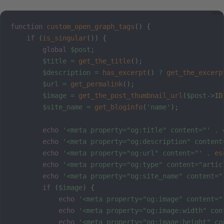
function
custom_open_graph_tags
(
)
{
if
(
is_singular
(
)
)
{
global
$post
;
$title
=
get_the_title
(
)
;
$description
=
has_excerpt
(
)
?
get_the_excerp
$url
=
get_permalink
(
)
;
$image
=
get_the_post_thumbnail_url
(
$post
->
ID
$site_name
=
get_bloginfo
(
'name'
)
;
echo
'<meta property="og:title" content="'
.
echo
'<meta property="og:description" content
echo
'<meta property="og:url" content="'
.
es
echo
'<meta property="og:type" content="artic
echo
'<meta property="og:site_name" content="
if
(
$image
)
{
echo
'<meta property="og:image" content="
echo
'<meta property="og:image:width" con
echo
'<meta property="og:image:height" co