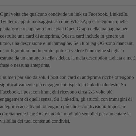
Ogni volta che qualcuno condivide un link su Facebook, LinkedIn,
Twitter o app di messaggistica come WhatsApp e Telegram, quelle
piattaforme recuperano i metadati Open Graph della tua pagina per
costruire una card di anteprima. Questa card include in genere un
titolo, una descrizione e un'immagine. Se i tuoi tag OG sono mancanti
o configurati in modo errato, potresti vedere l'immagine sbagliata
estratta da un annuncio nella sidebar, la meta description tagliata a metà
frase o nessuna anteprima.
I numeri parlano da soli. I post con card di anteprima ricche ottengono
significativamente più engagement rispetto ai link di solo testo. Su
Facebook, i post con immagini ricevono circa 2-3 volte più
engagement di quelli senza. Su LinkedIn, gli articoli con immagini di
anteprima accattivanti ottengono più clic e condivisioni. Impostare
correttamente i tag OG è uno dei modi più semplici per aumentare la
visibilità dei tuoi contenuti condivisi.