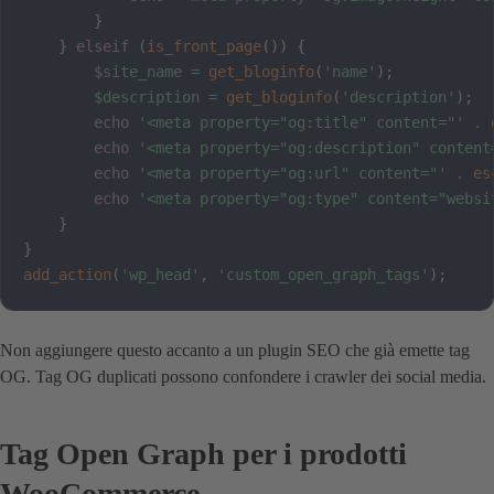
}
}
elseif
(
is_front_page
(
)
)
{
$site_name
=
get_bloginfo
(
'name'
)
;
$description
=
get_bloginfo
(
'description'
)
;
echo
'<meta property="og:title" content="'
.
echo
'<meta property="og:description" content
echo
'<meta property="og:url" content="'
.
es
echo
'<meta property="og:type" content="websi
}
}
add_action
(
'wp_head'
,
'custom_open_graph_tags'
)
;
Non aggiungere questo accanto a un plugin SEO che già emette tag
OG. Tag OG duplicati possono confondere i crawler dei social media.
Tag Open Graph per i prodotti
WooCommerce