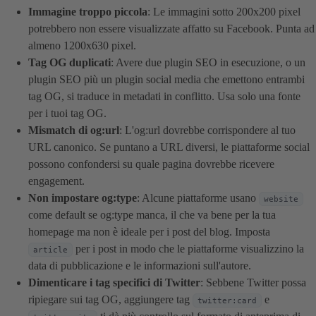
Immagine troppo piccola
: Le immagini sotto 200x200 pixel
potrebbero non essere visualizzate affatto su Facebook. Punta ad
almeno 1200x630 pixel.
Tag OG duplicati
: Avere due plugin SEO in esecuzione, o un
plugin SEO più un plugin social media che emettono entrambi
tag OG, si traduce in metadati in conflitto. Usa solo una fonte
per i tuoi tag OG.
Mismatch di og:url
: L'og:url dovrebbe corrispondere al tuo
URL canonico. Se puntano a URL diversi, le piattaforme social
possono confondersi su quale pagina dovrebbe ricevere
engagement.
Non impostare og:type
: Alcune piattaforme usano
website
come default se og:type manca, il che va bene per la tua
homepage ma non è ideale per i post del blog. Imposta
per i post in modo che le piattaforme visualizzino la
article
data di pubblicazione e le informazioni sull'autore.
Dimenticare i tag specifici di Twitter
: Sebbene Twitter possa
ripiegare sui tag OG, aggiungere tag
e
twitter:card