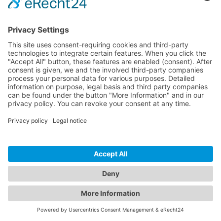
Controlla subito il tuo sito WordPress
InspectWP analizza il tuo sito WordPress per problemi di sicurezza,
problemi SEO, conformità GDPR e prestazioni — gratuitamente.