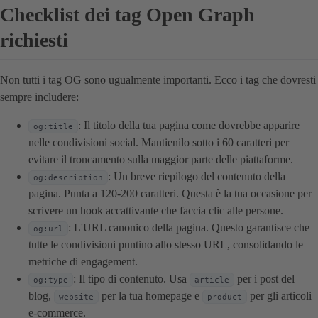
Checklist dei tag Open Graph
richiesti
Non tutti i tag OG sono ugualmente importanti. Ecco i tag che dovresti
sempre includere:
: Il titolo della tua pagina come dovrebbe apparire
og:title
nelle condivisioni social. Mantienilo sotto i 60 caratteri per
evitare il troncamento sulla maggior parte delle piattaforme.
: Un breve riepilogo del contenuto della
og:description
pagina. Punta a 120-200 caratteri. Questa è la tua occasione per
scrivere un hook accattivante che faccia clic alle persone.
: L'URL canonico della pagina. Questo garantisce che
og:url
tutte le condivisioni puntino allo stesso URL, consolidando le
metriche di engagement.
: Il tipo di contenuto. Usa
per i post del
og:type
article
blog,
per la tua homepage e
per gli articoli
website
product
e-commerce.