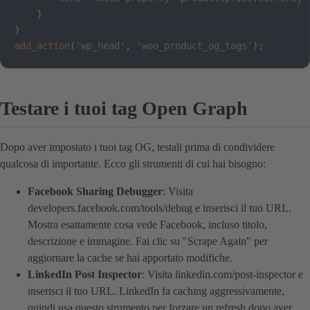
}
}
add_action
(
'wp_head'
,
'woo_product_og_tags'
)
;
Testare i tuoi tag Open Graph
Dopo aver impostato i tuoi tag OG, testali prima di condividere
qualcosa di importante. Ecco gli strumenti di cui hai bisogno:
Facebook Sharing Debugger
: Visita
developers.facebook.com/tools/debug e inserisci il tuo URL.
Mostra esattamente cosa vede Facebook, incluso titolo,
descrizione e immagine. Fai clic su "Scrape Again" per
aggiornare la cache se hai apportato modifiche.
LinkedIn Post Inspector
: Visita linkedin.com/post-inspector e
inserisci il tuo URL. LinkedIn fa caching aggressivamente,
quindi usa questo strumento per forzare un refresh dopo aver