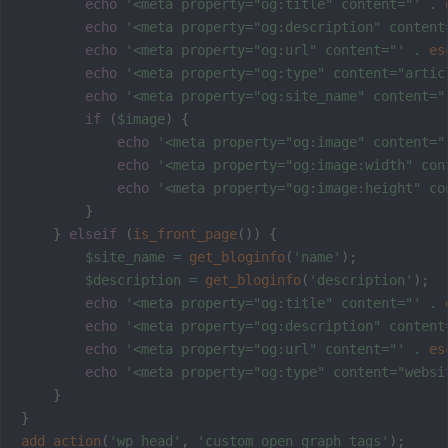
echo
'<meta property="og:title" content="'
.
echo
'<meta property="og:description" content
echo
'<meta property="og:url" content="'
.
es
echo
'<meta property="og:type" content="artic
echo
'<meta property="og:site_name" content="
if
(
$image
)
{
echo
'<meta property="og:image" content="
echo
'<meta property="og:image:width" con
echo
'<meta property="og:image:height" co
}
}
elseif
(
is_front_page
(
)
)
{
$site_name
=
get_bloginfo
(
'name'
)
;
$description
=
get_bloginfo
(
'description'
)
;
echo
'<meta property="og:title" content="'
.
echo
'<meta property="og:description" content
echo
'<meta property="og:url" content="'
.
es
echo
'<meta property="og:type" content="websi
}
}
add_action
(
'wp_head'
,
'custom_open_graph_tags'
)
;