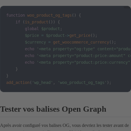
function
woo_product_og_tags
(
)
{
if
(
is_product
(
)
)
{
global
$product
;
$price
=
$product
->
get_price
(
)
;
$currency
=
get_woocommerce_currency
(
)
;
echo
'<meta property="og:type" content="produ
echo
'<meta property="product:price:amount" c
echo
'<meta property="product:price:currency"
}
}
add_action
(
'wp_head'
,
'woo_product_og_tags'
)
;
Tester vos balises Open Graph
Après avoir configuré vos balises OG, vous devriez les tester avant de