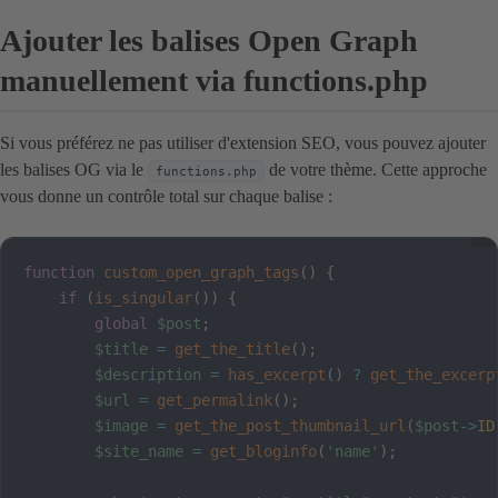
Ajouter les balises Open Graph
manuellement via functions.php
Si vous préférez ne pas utiliser d'extension SEO, vous pouvez ajouter
les balises OG via le
de votre thème. Cette approche
functions.php
vous donne un contrôle total sur chaque balise :
function
custom_open_graph_tags
(
)
{
if
(
is_singular
(
)
)
{
global
$post
;
$title
=
get_the_title
(
)
;
$description
=
has_excerpt
(
)
?
get_the_excerp
$url
=
get_permalink
(
)
;
$image
=
get_the_post_thumbnail_url
(
$post
->
ID
$site_name
=
get_bloginfo
(
'name'
)
;