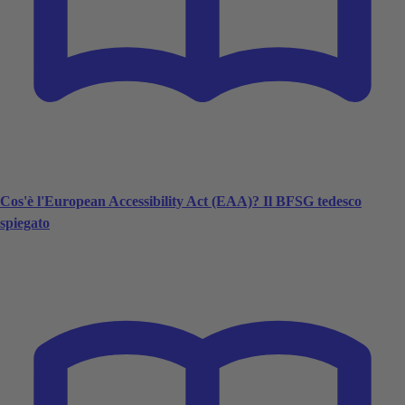
Cos'è l'European Accessibility Act (EAA)? Il BFSG tedesco
spiegato