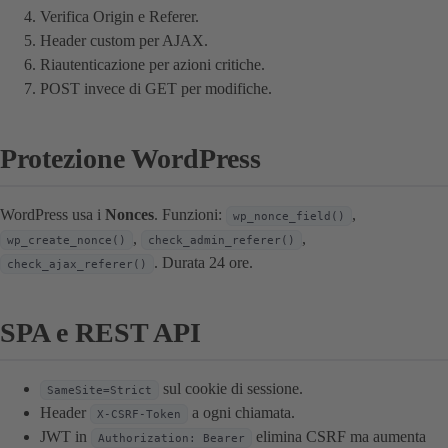
Verifica Origin e Referer.
Header custom per AJAX.
Riautenticazione per azioni critiche.
POST invece di GET per modifiche.
Protezione WordPress
WordPress usa i
Nonces
. Funzioni:
,
wp_nonce_field()
,
,
wp_create_nonce()
check_admin_referer()
. Durata 24 ore.
check_ajax_referer()
SPA e REST API
sul cookie di sessione.
SameSite=Strict
Header
a ogni chiamata.
X-CSRF-Token
JWT in
elimina CSRF ma aumenta
Authorization: Bearer