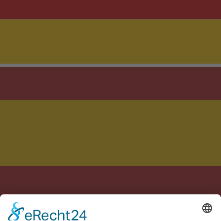
Realizzato con cura in Germania e Spagna
Note legali
Informativa sulla privacy
Termini
Impostazioni cookie