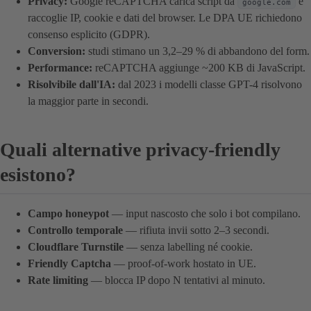
Privacy:
Google reCAPTCHA carica script da
e
google.com
raccoglie IP, cookie e dati del browser. Le DPA UE richiedono
consenso esplicito (GDPR).
Conversion:
studi stimano un 3,2–29 % di abbandono del form.
Performance:
reCAPTCHA aggiunge ~200 KB di JavaScript.
Risolvibile dall'IA:
dal 2023 i modelli classe GPT-4 risolvono
la maggior parte in secondi.
Quali alternative privacy-friendly
esistono?
Campo honeypot
— input nascosto che solo i bot compilano.
Controllo temporale
— rifiuta invii sotto 2–3 secondi.
Cloudflare Turnstile
— senza labelling né cookie.
Friendly Captcha
— proof-of-work hostato in UE.
Rate limiting
— blocca IP dopo N tentativi al minuto.