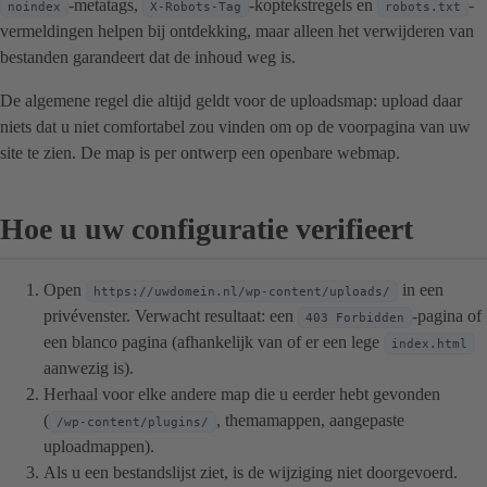
-metatags,
-koptekstregels en
-
noindex
X-Robots-Tag
robots.txt
vermeldingen helpen bij ontdekking, maar alleen het verwijderen van
bestanden garandeert dat de inhoud weg is.
De algemene regel die altijd geldt voor de uploadsmap: upload daar
niets dat u niet comfortabel zou vinden om op de voorpagina van uw
site te zien. De map is per ontwerp een openbare webmap.
Hoe u uw configuratie verifieert
Open
in een
https://uwdomein.nl/wp-content/uploads/
privévenster. Verwacht resultaat: een
-pagina of
403 Forbidden
een blanco pagina (afhankelijk van of er een lege
index.html
aanwezig is).
Herhaal voor elke andere map die u eerder hebt gevonden
(
, themamappen, aangepaste
/wp-content/plugins/
uploadmappen).
Als u een bestandslijst ziet, is de wijziging niet doorgevoerd.