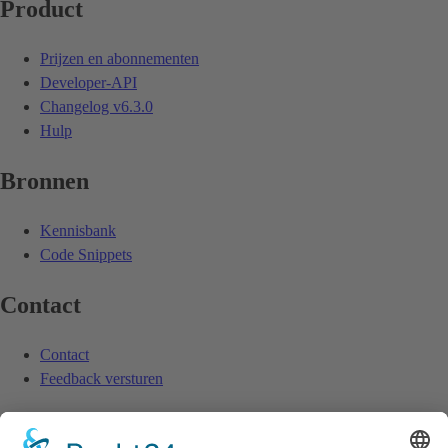
Product
Prijzen en abonnementen
Developer-API
Changelog
v6.3.0
Hulp
Bronnen
Kennisbank
Code Snippets
Contact
Contact
Feedback versturen