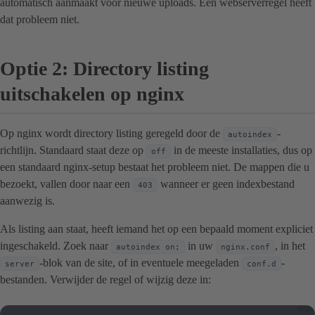
automatisch aanmaakt voor nieuwe uploads. Een webserverregel heeft
dat probleem niet.
Optie 2: Directory listing
uitschakelen op nginx
Op nginx wordt directory listing geregeld door de
-
autoindex
richtlijn. Standaard staat deze op
in de meeste installaties, dus op
off
een standaard nginx-setup bestaat het probleem niet. De mappen die u
bezoekt, vallen door naar een
wanneer er geen indexbestand
403
aanwezig is.
Als listing aan staat, heeft iemand het op een bepaald moment expliciet
ingeschakeld. Zoek naar
in uw
, in het
autoindex on;
nginx.conf
-blok van de site, of in eventuele meegeladen
-
server
conf.d
bestanden. Verwijder de regel of wijzig deze in: