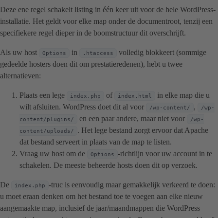
Deze ene regel schakelt listing in één keer uit voor de hele WordPress-
installatie. Het geldt voor elke map onder de documentroot, tenzij een
specifiekere regel dieper in de boomstructuur dit overschrijft.
Als uw host
in
volledig blokkeert (sommige
Options
.htaccess
gedeelde hosters doen dit om prestatieredenen), hebt u twee
alternatieven:
Plaats een lege
of
in elke map die u
index.php
index.html
wilt afsluiten. WordPress doet dit al voor
,
/wp-content/
/wp-
en een paar andere, maar niet voor
content/plugins/
/wp-
. Het lege bestand zorgt ervoor dat Apache
content/uploads/
dat bestand serveert in plaats van de map te listen.
Vraag uw host om de
-richtlijn voor uw account in te
Options
schakelen. De meeste beheerde hosts doen dit op verzoek.
De
-truc is eenvoudig maar gemakkelijk verkeerd te doen:
index.php
u moet eraan denken om het bestand toe te voegen aan elke nieuw
aangemaakte map, inclusief de jaar/maandmappen die WordPress