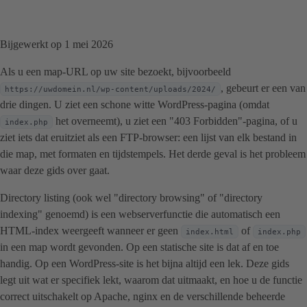
Bijgewerkt op 1 mei 2026
Als u een map-URL op uw site bezoekt, bijvoorbeeld
, gebeurt er een van
https://uwdomein.nl/wp-content/uploads/2024/
drie dingen. U ziet een schone witte WordPress-pagina (omdat
het overneemt), u ziet een "403 Forbidden"-pagina, of u
index.php
ziet iets dat eruitziet als een FTP-browser: een lijst van elk bestand in
die map, met formaten en tijdstempels. Het derde geval is het probleem
waar deze gids over gaat.
Directory listing (ook wel "directory browsing" of "directory
indexing" genoemd) is een webserverfunctie die automatisch een
HTML-index weergeeft wanneer er geen
of
index.html
index.php
in een map wordt gevonden. Op een statische site is dat af en toe
handig. Op een WordPress-site is het bijna altijd een lek. Deze gids
legt uit wat er specifiek lekt, waarom dat uitmaakt, en hoe u de functie
correct uitschakelt op Apache, nginx en de verschillende beheerde