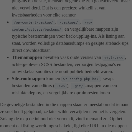
plug-ins op de site, inclusief degene die zijn gedeactiveerd maar
niet verwijderd. Dat is een precieze winkellijst van
kwetsbaarheden voor elke scanner.
,
,
/wp-content/backup/
/backups/
/wp-
en vergelijkbare mappen zijn
content/uploads/backups/
typische bestemmingen voor back-upplug-ins. Als listing aan
staat, worden volledige databasedumps en gezipte siteback-ups
direct downloadbaar.
Themamappen
bevatten vaak oude versies van
,
style.css
achtergebleven SCSS-bestanden, verborgen testpagina's en
ontwikkelaarsnotities die nooit publiek bedoeld waren.
Site-rootmappen
kunnen
, swap-
wp-config.php.bak
bestanden van editors (
),
-mappen van een
.swp
.git/
mislukte deploy, en vergelijkbare opruimresten tonen.
De gevoelige bestanden in die mappen staan er meestal omdat iemand
ze snel heeft geüpload, ze later wilde verwijderen en het is vergeten.
Zolang de map de inhoud niet vermeldt, vindt niemand ze. Op het
moment dat listing wordt ingeschakeld, ligt elke URL in die mappen