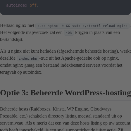
autoindex
off
;
Herlaad nginx met
.
sudo nginx -t && sudo systemctl reload nginx
Het volgende mapverzoek zal een
krijgen in plaats van een
403
bestandslijst.
Als u nginx niet kunt herladen (afgeschermde beheerde hosting), werkt
dezelfde
-truc uit het Apache-gedeelte ook op nginx,
index.php
omdat nginx graag een bestaand indexbestand serveert voordat het
terugvalt op autoindex.
Optie 3: Beheerde WordPress-hosting
Beheerde hosts (Raidboxes, Kinsta, WP Engine, Cloudways,
Pressable, etc.) schakelen directory listing meestal standaard uit op
serverniveau. Als u merkt dat een van deze hosts listing op uw account
toch heeft ingeschakeld, is een snel supportticket de juiste actie. Zij