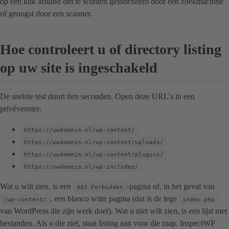
op één klik afstand om te worden geïndexeerd door een zoekmachine
of geoogst door een scanner.
Hoe controleert u of directory listing
op uw site is ingeschakeld
De snelste test duurt tien seconden. Open deze URL's in een
privévenster:
https://uwdomein.nl/wp-content/
https://uwdomein.nl/wp-content/uploads/
https://uwdomein.nl/wp-content/plugins/
https://uwdomein.nl/wp-includes/
Wat u wilt zien, is een
-pagina of, in het geval van
403 Forbidden
, een blanco witte pagina (dat is de lege
/wp-content/
index.php
van WordPress die zijn werk doet). Wat u niet wilt zien, is een lijst met
bestanden. Als u die ziet, staat listing aan voor die map. InspectWP