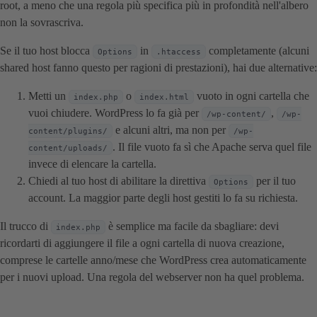
root, a meno che una regola più specifica più in profondità nell'albero
non la sovrascriva.
Se il tuo host blocca
in
completamente (alcuni
Options
.htaccess
shared host fanno questo per ragioni di prestazioni), hai due alternative:
Metti un
o
vuoto in ogni cartella che
index.php
index.html
vuoi chiudere. WordPress lo fa già per
,
/wp-content/
/wp-
e alcuni altri, ma non per
content/plugins/
/wp-
. Il file vuoto fa sì che Apache serva quel file
content/uploads/
invece di elencare la cartella.
Chiedi al tuo host di abilitare la direttiva
per il tuo
Options
account. La maggior parte degli host gestiti lo fa su richiesta.
Il trucco di
è semplice ma facile da sbagliare: devi
index.php
ricordarti di aggiungere il file a ogni cartella di nuova creazione,
comprese le cartelle anno/mese che WordPress crea automaticamente
per i nuovi upload. Una regola del webserver non ha quel problema.