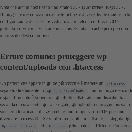
Nota che alcuni host usano uno strato CDN (Cloudflare, KeyCDN,
Bunny) che memorizza in cache le richieste di cartelle. Se modifichi la
configurazione del server e vedi ancora un elenco di file, il CDN
potrebbe servire una versione in cache. Svuota la cache per i percorsi
interessati e testa di nuovo.
Errore comune: proteggere wp-
content/uploads con .htaccess
Un pattern che appare in guide più vecchie è mettere un
.htaccess
separato direttamente in
con un lungo elenco di
wp-content/uploads/
regole. L'intento è buono, ma gli effetti collaterali sono disordinati: a
seconda di cosa contengono le regole, gli upload di immagini possono
smettere di caricarsi, il lazy loading può rompersi, o i PDF possono
diventare inaccessibili. Se vuoi solo disabilitare il listing, la singola riga
nel
principale è sufficiente. Funziona
Options -Indexes
.htaccess