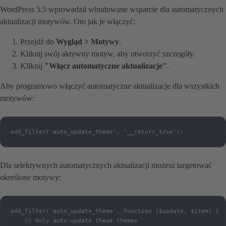
WordPress 5.5 wprowadził wbudowane wsparcie dla automatycznych
aktualizacji motywów. Oto jak je włączyć:
Przejdź do
Wygląd > Motywy
.
Kliknij swój aktywny motyw, aby otworzyć szczegóły.
Kliknij
"Włącz automatyczne aktualizacje"
.
Aby programowo włączyć automatyczne aktualizacje dla wszystkich
motywów:
add_filter('auto_update_theme', '__return_true');
Dla selektywnych automatycznych aktualizacji możesz targetować
określone motywy:
add_filter('auto_update_theme', function ($update, $item) {

    // Only auto-update these themes
