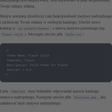
nadrzędnego jest nadpisywany. Jeśli edytowałeś te pliki bezpośrednio,
Twoje zmiany znikną.
Motyw potomny dziedziczy całą funkcjonalność motywu nadrzędnego
i zachowuje Twoje zmiany w osobnym katalogu. Utwórz nowy
katalog w
z nazwą motywu potomnego (np.
wp-content/themes/
). Wewnątrz utwórz plik
:
flavor-child
style.css
/*

 Theme Name: Flavor Child

 Template: flavor

 Description: Child theme for Flavor

 Version: 1.0.0

*/
Linia
musi dokładnie odpowiadać nazwie katalogu
Template
motywu nadrzędnego. Następnie utwórz plik
, aby
functions.php
załadować style motywu nadrzędnego: