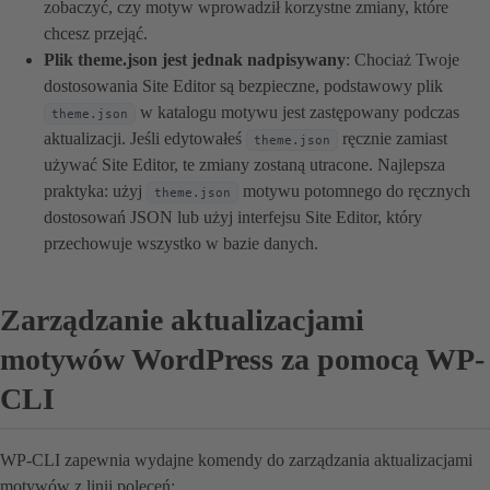
zobaczyć, czy motyw wprowadził korzystne zmiany, które
chcesz przejąć.
Plik theme.json jest jednak nadpisywany
: Chociaż Twoje
dostosowania Site Editor są bezpieczne, podstawowy plik
w katalogu motywu jest zastępowany podczas
theme.json
aktualizacji. Jeśli edytowałeś
ręcznie zamiast
theme.json
używać Site Editor, te zmiany zostaną utracone. Najlepsza
praktyka: użyj
motywu potomnego do ręcznych
theme.json
dostosowań JSON lub użyj interfejsu Site Editor, który
przechowuje wszystko w bazie danych.
Zarządzanie aktualizacjami
motywów WordPress za pomocą WP-
CLI
WP-CLI zapewnia wydajne komendy do zarządzania aktualizacjami
motywów z linii poleceń: