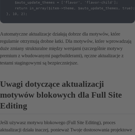
    $auto_update_themes = ['flavor', 'flavor-child'];

    return in_array($item->theme, $auto_update_themes, true);

}, 10, 2);
Automatyczne aktualizacje działają dobrze dla motywów, które
regularnie otrzymują drobne łatki. Dla motywów, które wprowadzają
duże zmiany strukturalne między wersjami (szczególnie motywy
premium z wbudowanymi pagebuilderami), ręczne aktualizacje z
testami stagingowymi są bezpieczniejsze.
Uwagi dotyczące aktualizacji
motywów blokowych dla Full Site
Editing
Jeśli używasz motywu blokowego (Full Site Editing), proces
aktualizacji działa inaczej, ponieważ Twoje dostosowania projektowe