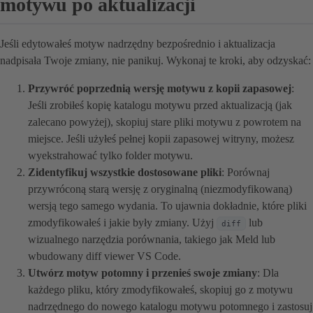
motywu po aktualizacji
Jeśli edytowałeś motyw nadrzędny bezpośrednio i aktualizacja
nadpisała Twoje zmiany, nie panikuj. Wykonaj te kroki, aby odzyskać:
Przywróć poprzednią wersję motywu z kopii zapasowej
:
Jeśli zrobiłeś kopię katalogu motywu przed aktualizacją (jak
zalecano powyżej), skopiuj stare pliki motywu z powrotem na
miejsce. Jeśli użyłeś pełnej kopii zapasowej witryny, możesz
wyekstrahować tylko folder motywu.
Zidentyfikuj wszystkie dostosowane pliki
: Porównaj
przywróconą starą wersję z oryginalną (niezmodyfikowaną)
wersją tego samego wydania. To ujawnia dokładnie, które pliki
zmodyfikowałeś i jakie były zmiany. Użyj
lub
diff
wizualnego narzędzia porównania, takiego jak Meld lub
wbudowany diff viewer VS Code.
Utwórz motyw potomny i przenieś swoje zmiany
: Dla
każdego pliku, który zmodyfikowałeś, skopiuj go z motywu
nadrzędnego do nowego katalogu motywu potomnego i zastosuj