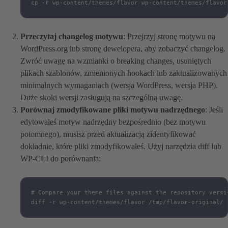
cp -r wp-content/themes/flavor wp-content/themes/flavor
Przeczytaj changelog motywu
: Przejrzyj stronę motywu na
WordPress.org lub stronę dewelopera, aby zobaczyć changelog.
Zwróć uwagę na wzmianki o breaking changes, usuniętych
plikach szablonów, zmienionych hookach lub zaktualizowanych
minimalnych wymaganiach (wersja WordPress, wersja PHP).
Duże skoki wersji zasługują na szczególną uwagę.
Porównaj zmodyfikowane pliki motywu nadrzędnego
: Jeśli
edytowałeś motyw nadrzędny bezpośrednio (bez motywu
potomnego), musisz przed aktualizacją zidentyfikować
dokładnie, które pliki zmodyfikowałeś. Użyj narzędzia diff lub
WP-CLI do porównania:
# Compare your theme files against the repository versio
diff -r wp-content/themes/flavor /tmp/flavor-original/