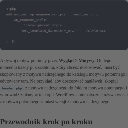
<?php

add_action('wp_enqueue_scripts', function () {

    wp_enqueue_style(

        'flavor-parent-style',

        get_template_directory_uri() . '/style.css'

    );

}, 5);
Aktywuj motyw potomny przez
Wygląd > Motywy
. Od tego
momentu każdy plik szablonu, który chcesz dostosować, musi być
skopiowany z motywu nadrzędnego do katalogu motywu potomnego i
edytowany tam. Na przykład, aby dostosować nagłówek, skopiuj
z motywu nadrzędnego do folderu motywu potomnego i
header.php
wprowadź zmiany w tej kopii. WordPress automatycznie używa wersji
z motywu potomnego zamiast wersji z motywu nadrzędnego.
Przewodnik krok po kroku