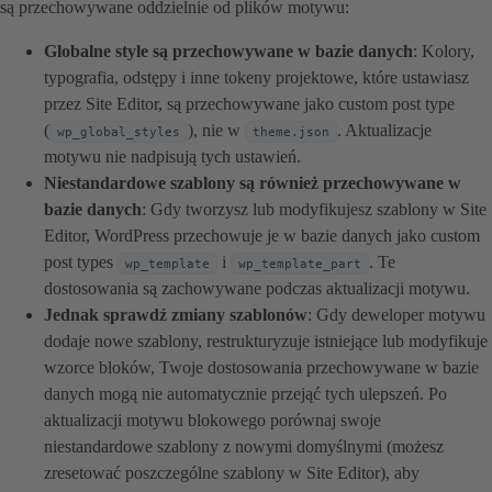
są przechowywane oddzielnie od plików motywu:
Globalne style są przechowywane w bazie danych
: Kolory,
typografia, odstępy i inne tokeny projektowe, które ustawiasz
przez Site Editor, są przechowywane jako custom post type
(
), nie w
. Aktualizacje
wp_global_styles
theme.json
motywu nie nadpisują tych ustawień.
Niestandardowe szablony są również przechowywane w
bazie danych
: Gdy tworzysz lub modyfikujesz szablony w Site
Editor, WordPress przechowuje je w bazie danych jako custom
post types
i
. Te
wp_template
wp_template_part
dostosowania są zachowywane podczas aktualizacji motywu.
Jednak sprawdź zmiany szablonów
: Gdy deweloper motywu
dodaje nowe szablony, restrukturyzuje istniejące lub modyfikuje
wzorce bloków, Twoje dostosowania przechowywane w bazie
danych mogą nie automatycznie przejąć tych ulepszeń. Po
aktualizacji motywu blokowego porównaj swoje
niestandardowe szablony z nowymi domyślnymi (możesz
zresetować poszczególne szablony w Site Editor), aby