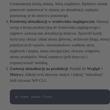
Udokumentuj każdą zmianę, którą znajdziesz. Będziesz musiał
ponownie zastosować te zmiany po aktualizacji, najlepiej
przenosząc je do motywu potomnego.
Przetestuj aktualizację w środowisku stagingowym
: Sklonuj
swoją witrynę produkcyjną do środowiska stagingowego i
najpierw zastosuj tam aktualizację motywu. Sprawdź każdy
krytyczny obszar: układ strony głównej, archiwum bloga, strony
pojedynczych wpisów, niestandardowe szablony stron,
nagłówek i stopka, menu nawigacyjne, obszary widgetów,
strony produktów WooCommerce (jeśli dotyczy) i
responsywność mobilną.
Zastosuj aktualizację na produkcji
: Przejdź do
Wygląd >
Motywy
, kliknij swój aktywny motyw i kliknij "Aktualizuj".
Jeśli używasz WP-CLI:
wp theme update flavor