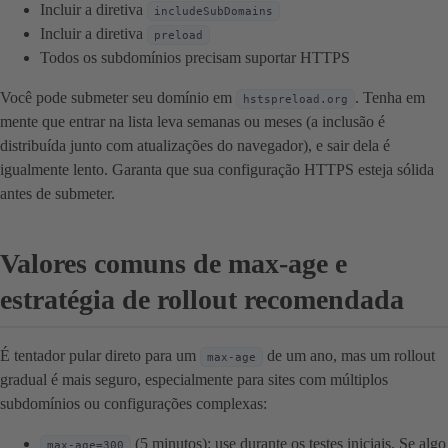
Incluir a diretiva
includeSubDomains
Incluir a diretiva
preload
Todos os subdomínios precisam suportar HTTPS
Você pode submeter seu domínio em
. Tenha em
hstspreload.org
mente que entrar na lista leva semanas ou meses (a inclusão é
distribuída junto com atualizações do navegador), e sair dela é
igualmente lento. Garanta que sua configuração HTTPS esteja sólida
antes de submeter.
Valores comuns de max-age e
estratégia de rollout recomendada
É tentador pular direto para um
de um ano, mas um rollout
max-age
gradual é mais seguro, especialmente para sites com múltiplos
subdomínios ou configurações complexas:
(5 minutos): use durante os testes iniciais. Se algo
max-age=300