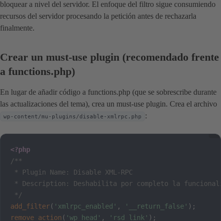
bloquear a nivel del servidor. El enfoque del filtro sigue consumiendo
recursos del servidor procesando la petición antes de rechazarla
finalmente.
Crear un must-use plugin (recomendado frente
a functions.php)
En lugar de añadir código a functions.php (que se sobrescribe durante
las actualizaciones del tema), crea un must-use plugin. Crea el archivo
:
wp-content/mu-plugins/disable-xmlrpc.php
<?php
/**

 * Plugin Name: Disable XML-RPC

 * Description: Deshabilita por completo la funcionali
 */
add_filter
(
'xmlrpc_enabled'
,
'__return_false'
)
;
remove_action
(
'wp_head'
,
'rsd_link'
)
;