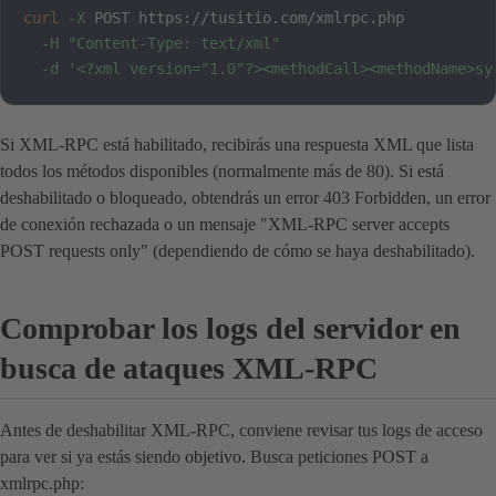
curl
-X
 POST https://tusitio.com/xmlrpc.php 

-H
"Content-Type: text/xml"
-d
'<?xml version="1.0"?><methodCall><methodName>sy
Si XML-RPC está habilitado, recibirás una respuesta XML que lista
todos los métodos disponibles (normalmente más de 80). Si está
deshabilitado o bloqueado, obtendrás un error 403 Forbidden, un error
de conexión rechazada o un mensaje "XML-RPC server accepts
POST requests only" (dependiendo de cómo se haya deshabilitado).
Comprobar los logs del servidor en
busca de ataques XML-RPC
Antes de deshabilitar XML-RPC, conviene revisar tus logs de acceso
para ver si ya estás siendo objetivo. Busca peticiones POST a
xmlrpc.php: