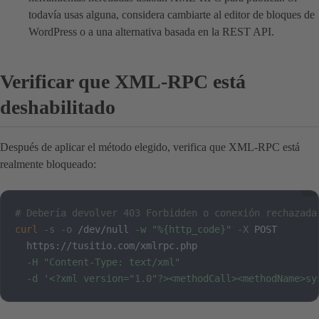
todavía usas alguna, considera cambiarte al editor de bloques de
WordPress o a una alternativa basada en la REST API.
Verificar que XML-RPC está
deshabilitado
Después de aplicar el método elegido, verifica que XML-RPC está
realmente bloqueado:
# Debería devolver 403 Forbidden o conexión rechazada
curl
-s
-o
 /dev/null 
-w
"%{http_code}"
-X
 POST 

  https://tusitio.com/xmlrpc.php 

-H
"Content-Type: text/xml"
-d
'<?xml version="1.0"?><methodCall><methodName>sy