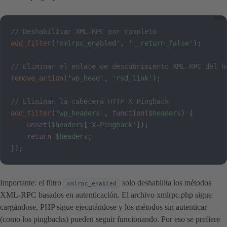
// Deshabilitar XML-RPC por completo
add_filter
(
'xmlrpc_enabled'
,
'__return_false'
)
;
// Eliminar el enlace de descubrimiento XML-RPC del h
remove_action
(
'wp_head'
,
'rsd_link'
)
;
// Eliminar la cabecera HTTP X-Pingback
add_filter
(
'wp_headers'
,
function
(
$headers
)
{
unset
(
$headers
[
'X-Pingback'
]
)
;
return
$headers
;
}
)
;
Importante: el filtro
solo deshabilita los métodos
xmlrpc_enabled
XML-RPC basados en autenticación. El archivo xmlrpc.php sigue
cargándose, PHP sigue ejecutándose y los métodos sin autenticar
(como los pingbacks) pueden seguir funcionando. Por eso se prefiere