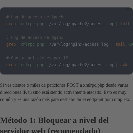
# Log de acceso de Apache
grep
"xmlrpc.php"
 /var/log/apache2/access.log 
|
tail
# Log de acceso de Nginx
grep
"xmlrpc.php"
 /var/log/nginx/access.log 
|
tail
-5
# Contar peticiones por IP
grep
"xmlrpc.php"
 /var/log/apache2/access.log 
|
awk
'
Si ves cientos o miles de peticiones POST a xmlrpc.php desde varias
direcciones IP, tu sitio está siendo activamente atacado. Esto es muy
común y es una razón más para deshabilitar el endpoint por completo.
Método 1: Bloquear a nivel del
servidor web (recomendado)