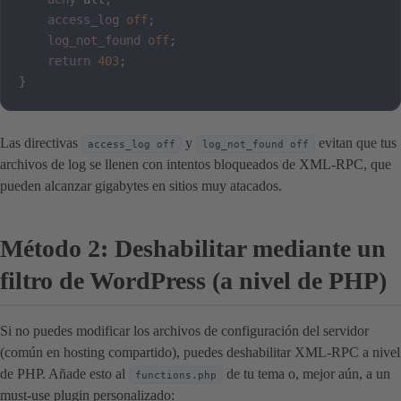
access_log
off
;
log_not_found
off
;
return
403
;
}
Las directivas
y
evitan que tus
access_log off
log_not_found off
archivos de log se llenen con intentos bloqueados de XML-RPC, que
pueden alcanzar gigabytes en sitios muy atacados.
Método 2: Deshabilitar mediante un
filtro de WordPress (a nivel de PHP)
Si no puedes modificar los archivos de configuración del servidor
(común en hosting compartido), puedes deshabilitar XML-RPC a nivel
de PHP. Añade esto al
de tu tema o, mejor aún, a un
functions.php
must-use plugin personalizado: