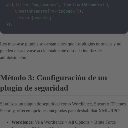
add_filter
(
'wp_headers'
,
function
(
$headers
)
{
unset
(
$headers
[
'X-Pingback'
]
)
;
return
$headers
;
}
)
;
Los must-use plugins se cargan antes que los plugins normales y no
pueden desactivarse accidentalmente desde la interfaz de
administración.
Método 3: Configuración de un
plugin de seguridad
Si utilizas un plugin de seguridad como Wordfence, Sucuri o iThemes
Security, ofrecen opciones integradas para deshabilitar XML-RPC:
Wordfence
: Ve a Wordfence > All Options > Brute Force