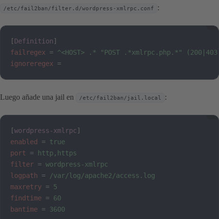
:
/etc/fail2ban/filter.d/wordpress-xmlrpc.conf
[
Definition
]
failregex
=
^<HOST> .* "POST .*xmlrpc.php.*" (200|403
ignoreregex
=
Luego añade una jail en
:
/etc/fail2ban/jail.local
[
wordpress-xmlrpc
]
enabled
=
true
port
=
http,https
filter
=
wordpress-xmlrpc
logpath
=
/var/log/apache2/access.log
maxretry
=
5
findtime
=
60
bantime
=
3600