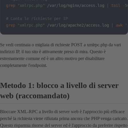
grep
"xmlrpc.php"
 /var/log/nginx/access.log 
|
tail
-5
# Conta le richieste per IP
grep
"xmlrpc.php"
 /var/log/apache2/access.log 
|
awk
'
Se vedi centinaia o migliaia di richieste POST a xmlrpc.php da vari
indirizzi IP, il tuo sito è attivamente preso di mira. Questo è
estremamente comune ed è un altro motivo per disabilitare
completamente l'endpoint.
Metodo 1: blocco a livello di server
web (raccomandato)
Bloccare XML-RPC a livello di server web è l'approccio più efficace
perché la richiesta viene rifiutata prima ancora che PHP venga caricato.
Questo risparmia risorse del server ed è l'approccio da preferire rispetto