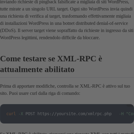
inviando richieste di pingback falsificate a migliaia di siti WordPress,
tutte mirate a un singolo URL target. Ogni sito WordPress invia quindi
una richiesta di verifica al target, trasformando effettivamente migliaia
di installazioni WordPress in una botnet distributed denial-of-service
(DDoS). Il server target viene sopraffatto da richieste in ingresso da siti
WordPress legittimi, rendendolo difficile da bloccare.
Come testare se XML-RPC è
attualmente abilitato
Prima di apportare modifiche, controlla se XML-RPC è attivo sul tuo
sito. Puoi usare curl dalla riga di comando:
curl
-X
 POST https://yoursite.com/xmlrpc.php   
-H
"Co