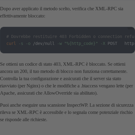
Dopo aver applicato il metodo scelto, verifica che XML-RPC sia
effettivamente bloccato:
# Dovrebbe restituire 403 Forbidden o connection refu
curl
-s
-o
 /dev/null 
-w
"%{http_code}"
-X
 POST   http
Se ottieni un codice di stato 403, XML-RPC è bloccato. Se ottieni
ancora un 200, il tuo metodo di blocco non funziona correttamente.
Controlla la tua configurazione e assicurati che il server sia stato
riavviato (per Nginx) o che le modifiche a .htaccess vengano lette (per
Apache, assicurati che AllowOverride sia abilitato).
Puoi anche eseguire una scansione InspectWP. La sezione di sicurezza
rileva se XML-RPC è accessibile e lo segnala come potenziale rischio
se risponde alle richieste.