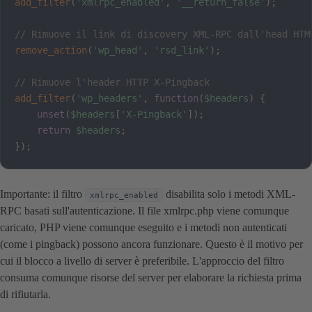
add_filter
(
'xmlrpc_enabled'
,
'__return_false'
)
;
// Rimuove il link di discovery XML-RPC dall'head HTM
remove_action
(
'wp_head'
,
'rsd_link'
)
;
// Rimuove l'header HTTP X-Pingback
add_filter
(
'wp_headers'
,
function
(
$headers
)
{
unset
(
$headers
[
'X-Pingback'
]
)
;
return
$headers
;
}
)
;
Importante: il filtro
disabilita solo i metodi XML-
xmlrpc_enabled
RPC basati sull'autenticazione. Il file xmlrpc.php viene comunque
caricato, PHP viene comunque eseguito e i metodi non autenticati
(come i pingback) possono ancora funzionare. Questo è il motivo per
cui il blocco a livello di server è preferibile. L'approccio del filtro
consuma comunque risorse del server per elaborare la richiesta prima
di rifiutarla.