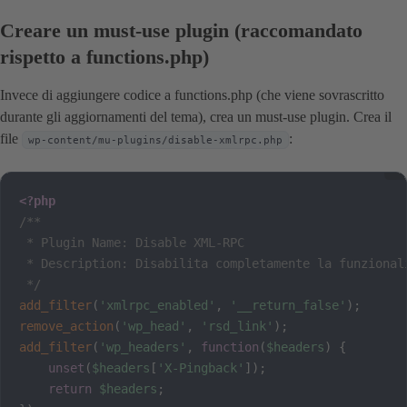
Creare un must-use plugin (raccomandato
rispetto a functions.php)
Invece di aggiungere codice a functions.php (che viene sovrascritto
durante gli aggiornamenti del tema), crea un must-use plugin. Crea il
file
:
wp-content/mu-plugins/disable-xmlrpc.php
<?php
/**

 * Plugin Name: Disable XML-RPC

 * Description: Disabilita completamente la funzionali
 */
add_filter
(
'xmlrpc_enabled'
,
'__return_false'
)
;
remove_action
(
'wp_head'
,
'rsd_link'
)
;
add_filter
(
'wp_headers'
,
function
(
$headers
)
{
unset
(
$headers
[
'X-Pingback'
]
)
;
return
$headers
;