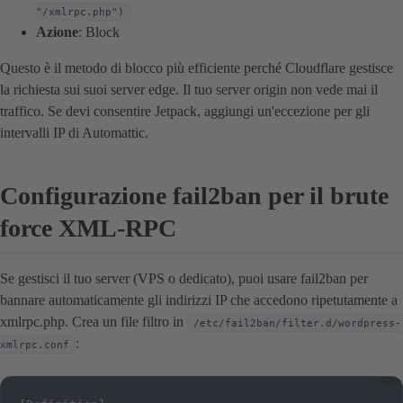
"/xmlrpc.php")
Azione
: Block
Questo è il metodo di blocco più efficiente perché Cloudflare gestisce
la richiesta sui suoi server edge. Il tuo server origin non vede mai il
traffico. Se devi consentire Jetpack, aggiungi un'eccezione per gli
intervalli IP di Automattic.
Configurazione fail2ban per il brute
force XML-RPC
Se gestisci il tuo server (VPS o dedicato), puoi usare fail2ban per
bannare automaticamente gli indirizzi IP che accedono ripetutamente a
xmlrpc.php. Crea un file filtro in
/etc/fail2ban/filter.d/wordpress-
:
xmlrpc.conf