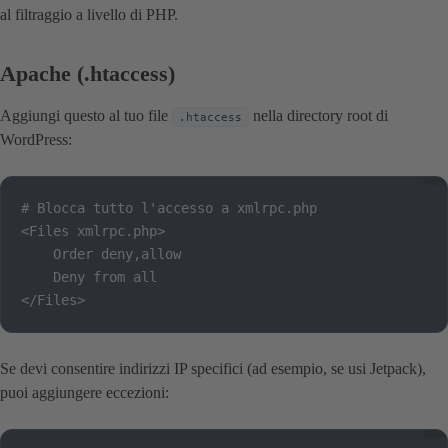
al filtraggio a livello di PHP.
Apache (.htaccess)
Aggiungi questo al tuo file
nella directory root di
.htaccess
WordPress:
# Blocca tutto l'accesso a xmlrpc.php

<Files xmlrpc.php>

    Order deny,allow

    Deny from all

</Files>
Se devi consentire indirizzi IP specifici (ad esempio, se usi Jetpack),
puoi aggiungere eccezioni: