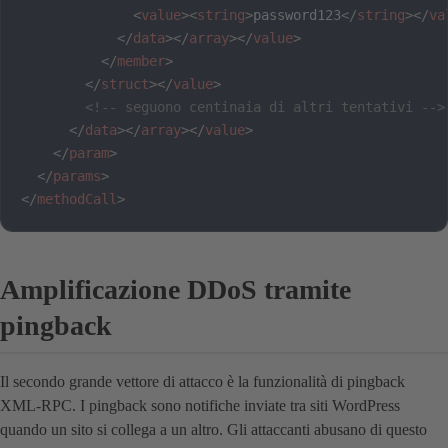
<
value
>
<
string
>
password123
</
string
>
</
va
</
data
>
</
array
>
</
value
>
</
member
>
</
struct
>
</
value
>
<!-- seguono centinaia di altri tentativi -->
</
data
>
</
array
>
</
value
>
</
param
>
</
params
>
</
methodCall
>
Amplificazione DDoS tramite
pingback
Il secondo grande vettore di attacco è la funzionalità di pingback
XML-RPC. I pingback sono notifiche inviate tra siti WordPress
quando un sito si collega a un altro. Gli attaccanti abusano di questo