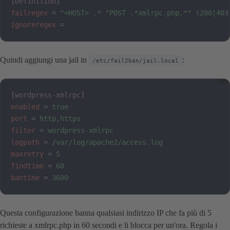
[
Definition
]
failregex
=
^<HOST> .* "POST .*xmlrpc.php.*" (200|403
ignoreregex
=
Quindi aggiungi una jail in
:
/etc/fail2ban/jail.local
[
wordpress-xmlrpc
]
enabled
=
true
port
=
http,https
filter
=
wordpress-xmlrpc
logpath
=
/var/log/apache2/access.log
maxretry
=
5
findtime
=
60
bantime
=
3600
Questa configurazione banna qualsiasi indirizzo IP che fa più di 5
richieste a xmlrpc.php in 60 secondi e li blocca per un'ora. Regola i