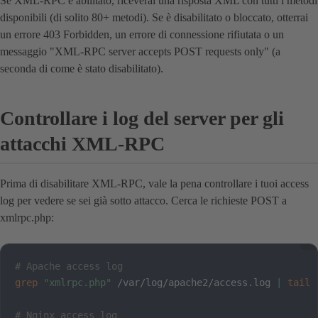
Se XML-RPC è abilitato, riceverai una risposta XML con tutti i metodi
disponibili (di solito 80+ metodi). Se è disabilitato o bloccato, otterrai
un errore 403 Forbidden, un errore di connessione rifiutata o un
messaggio "XML-RPC server accepts POST requests only" (a
seconda di come è stato disabilitato).
Controllare i log del server per gli
attacchi XML-RPC
Prima di disabilitare XML-RPC, vale la pena controllare i tuoi access
log per vedere se sei già sotto attacco. Cerca le richieste POST a
xmlrpc.php:
# Apache access log
grep
"xmlrpc.php"
 /var/log/apache2/access.log 
|
tail
# Nginx access log