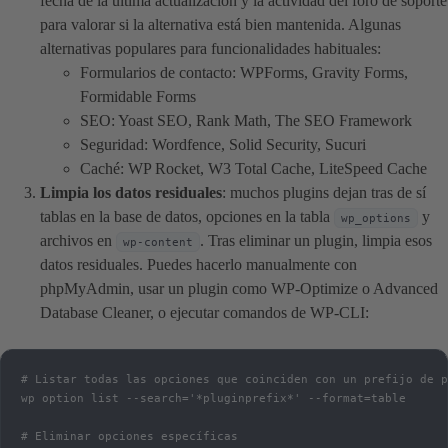
fecha de la última actualización y la actividad del foro de soporte
para valorar si la alternativa está bien mantenida. Algunas
alternativas populares para funcionalidades habituales:
Formularios de contacto: WPForms, Gravity Forms,
Formidable Forms
SEO: Yoast SEO, Rank Math, The SEO Framework
Seguridad: Wordfence, Solid Security, Sucuri
Caché: WP Rocket, W3 Total Cache, LiteSpeed Cache
Limpia los datos residuales
: muchos plugins dejan tras de sí
tablas en la base de datos, opciones en la tabla
y
wp_options
archivos en
. Tras eliminar un plugin, limpia esos
wp-content
datos residuales. Puedes hacerlo manualmente con
phpMyAdmin, usar un plugin como WP-Optimize o Advanced
Database Cleaner, o ejecutar comandos de WP-CLI:
# Listar todas las opciones que coinciden con un prefijo de p
wp option list --search='*pluginprefix*' --format=table

# Eliminar opciones específicas
