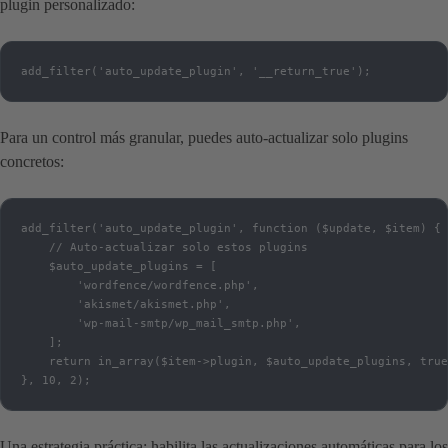
plugin personalizado:
add_filter('auto_update_plugin', '__return_true');
Para un control más granular, puedes auto-actualizar solo plugins
concretos:
add_filter('auto_update_plugin', function ($update, $item) {

    // Auto-actualizar solo estos plugins

    $auto_update_plugins = [

        'wordfence/wordfence.php',

        'akismet/akismet.php',

        'wp-mail-smtp/wp_mail_smtp.php',

    ];

    return in_array($item->plugin, $auto_update_plugins, true
}, 10, 2);
Una estrategia práctica: habilita las actualizaciones automáticas para los