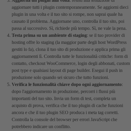
Aggiorna un plugin alla volta
: resisti alla tentazione di
aggiornare tutti i plugin contemporaneamente. Se aggiorni dieci
plugin in una volta e il tuo sito si rompe, non saprai quale ha
causato il problema. Aggiornane uno, controlla il tuo sito, poi
passa al successivo. Sì, richiede più tempo. Sì, ne vale la pena.
Testa prima su un ambiente di staging
: se il tuo provider di
hosting offre lo staging (la maggior parte degli host WordPress
gestiti lo fa), clona il tuo sito di produzione e applica prima gli
aggiornamenti lì. Controlla tutte le funzionalità critiche: form di
contatto, checkout WooCommerce, login degli abbonati, custom
post type e qualsiasi layout di page builder. Esegui il push in
produzione solo quando sei sicuro che tutto funzioni.
Verifica le funzionalità chiave dopo ogni aggiornamento
:
dopo l'aggiornamento in produzione, percorri i flussi più
importanti del tuo sito. Invia un form di test, completa un
acquisto di prova, verifica che il tuo plugin di cache funzioni
ancora e che il tuo plugin SEO produca i meta tag corretti.
Controlla la console del browser per errori JavaScript che
potrebbero indicare un conflitto.