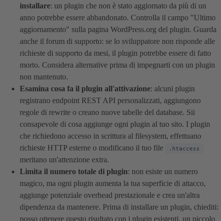
installare
: un plugin che non è stato aggiornato da più di un
anno potrebbe essere abbandonato. Controlla il campo "Ultimo
aggiornamento" sulla pagina WordPress.org del plugin. Guarda
anche il forum di supporto: se lo sviluppatore non risponde alle
richieste di supporto da mesi, il plugin potrebbe essere di fatto
morto. Considera alternative prima di impegnarti con un plugin
non mantenuto.
Esamina cosa fa il plugin all'attivazione
: alcuni plugin
registrano endpoint REST API personalizzati, aggiungono
regole di rewrite o creano nuove tabelle del database. Sii
consapevole di cosa aggiunge ogni plugin al tuo sito. I plugin
che richiedono accesso in scrittura al filesystem, effettuano
richieste HTTP esterne o modificano il tuo file
.htaccess
meritano un'attenzione extra.
Limita il numero totale di plugin
: non esiste un numero
magico, ma ogni plugin aumenta la tua superficie di attacco,
aggiunge potenziale overhead prestazionale e crea un'altra
dipendenza da mantenere. Prima di installare un plugin, chiediti:
posso ottenere questo risultato con i plugin esistenti, un piccolo