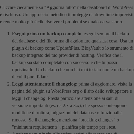
Cliccare ciecamente su "Aggiorna tutto" nella dashboard di WordPress
è rischioso. Un approccio metodico ti protegge da downtime imprevisti
e rende molto più facile risolvere i problemi se qualcosa va storto.
Esegui prima un backup completo
: esegui sempre il backup
del database e dei file prima di aggiornare qualsiasi cosa. Usa un
plugin di backup come UpdraftPlus, BlogVault o lo strumento di
backup integrato del tuo provider di hosting. Verifica che il
backup sia stato completato con successo e che tu possa
ripristinarlo. Un backup che non hai mai testato non è un backup
di cui ti puoi fidare.
Leggi attentamente il changelog
: prima di aggiornare, visita la
pagina del plugin su WordPress.org o il sito dello sviluppatore e
leggi il changelog. Presta particolare attenzione ai salti di
versione importanti (es. da 2.x a 3.x), che spesso contengono
modifiche di rottura, migrazioni del database o funzionalità
rimosse. Se il changelog menziona "breaking changes" o
"minimum requirements", pianifica più tempo per i test.