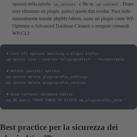
opzioni nella tabella
e file in
. Dopo
wp_options
wp-content
aver eliminato un plugin, pulisci questi dati residui. Puoi farlo
manualmente tramite phpMyAdmin, usare un plugin come WP-
Optimize o Advanced Database Cleaner, o eseguire comandi
WP-CLI:
# List all options matching a plugin prefix

wp option list --search='*pluginprefix*' --format=table

# Delete specific options

wp option delete pluginprefix_settings

wp option delete pluginprefix_version

# Drop leftover database tables

wp db query "DROP TABLE IF EXISTS wp_pluginprefix_data;"
Best practice per la sicurezza dei