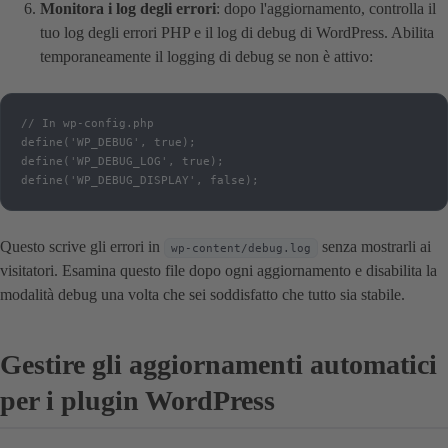
Monitora i log degli errori
: dopo l'aggiornamento, controlla il
tuo log degli errori PHP e il log di debug di WordPress. Abilita
temporaneamente il logging di debug se non è attivo:
// In wp-config.php

define('WP_DEBUG', true);

define('WP_DEBUG_LOG', true);

define('WP_DEBUG_DISPLAY', false);
Questo scrive gli errori in
senza mostrarli ai
wp-content/debug.log
visitatori. Esamina questo file dopo ogni aggiornamento e disabilita la
modalità debug una volta che sei soddisfatto che tutto sia stabile.
Gestire gli aggiornamenti automatici
per i plugin WordPress