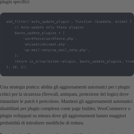
plugin specifici:
add_filter('auto_update_plugin', function ($update, $item) {

    // Auto-update only these plugins

    $auto_update_plugins = [

        'wordfence/wordfence.php',

        'akismet/akismet.php',

        'wp-mail-smtp/wp_mail_smtp.php',

    ];

    return in_array($item->plugin, $auto_update_plugins, true
}, 10, 2);
Una strategia pratica: abilita gli aggiornamenti automatici per i plugin
critici per la sicurezza (firewall, antispam, protezione del login) dove
rimandare le patch è pericoloso. Mantieni gli aggiornamenti automatici
disabilitati per plugin complessi come page builder, WooCommerce o
plugin sviluppati su misura dove gli aggiornamenti hanno maggiori
probabilità di introdurre modifiche di rottura.