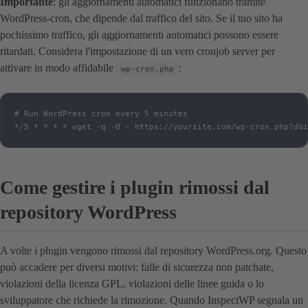
Importante
: gli aggiornamenti automatici funzionano tramite
WordPress-cron, che dipende dal traffico del sito. Se il tuo sito ha
pochissimo traffico, gli aggiornamenti automatici possono essere
ritardati. Considera l'impostazione di un vero cronjob server per
attivare in modo affidabile
:
wp-cron.php
# Run WordPress cron every 5 minutes

*/5 * * * * wget -q -O - https://yoursite.com/wp-cron.php?doi
Come gestire i plugin rimossi dal
repository WordPress
A volte i plugin vengono rimossi dal repository WordPress.org. Questo
può accadere per diversi motivi: falle di sicurezza non patchate,
violazioni della licenza GPL, violazioni delle linee guida o lo
sviluppatore che richiede la rimozione. Quando InspectWP segnala un