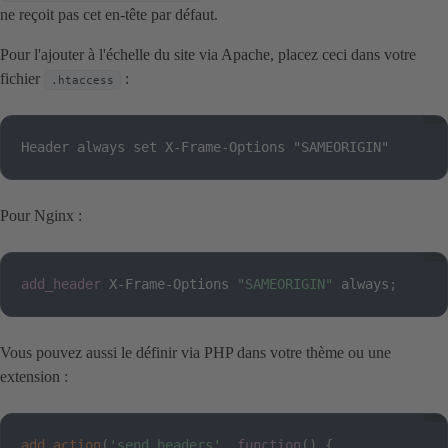
ne reçoit pas cet en-tête par défaut.
Pour l'ajouter à l'échelle du site via Apache, placez ceci dans votre
fichier
:
.htaccess
Header always set X-Frame-Options "SAMEORIGIN"
Pour Nginx :
add_header
 X-Frame-Options 
"SAMEORIGIN"
 always
;
Vous pouvez aussi le définir via PHP dans votre thème ou une
extension :
add_action
(
'send_headers'
,
function
(
)
{