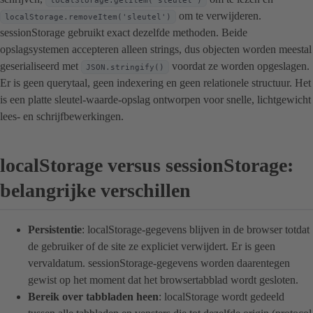
localStorage.getItem('sleutel')
om te verwijderen.
localStorage.removeItem('sleutel')
sessionStorage gebruikt exact dezelfde methoden. Beide
opslagsystemen accepteren alleen strings, dus objecten worden meestal
geserialiseerd met
voordat ze worden opgeslagen.
JSON.stringify()
Er is geen querytaal, geen indexering en geen relationele structuur. Het
is een platte sleutel-waarde-opslag ontworpen voor snelle, lichtgewicht
lees- en schrijfbewerkingen.
localStorage versus sessionStorage:
belangrijke verschillen
Persistentie
: localStorage-gegevens blijven in de browser totdat
de gebruiker of de site ze expliciet verwijdert. Er is geen
vervaldatum. sessionStorage-gegevens worden daarentegen
gewist op het moment dat het browsertabblad wordt gesloten.
Bereik over tabbladen heen
: localStorage wordt gedeeld