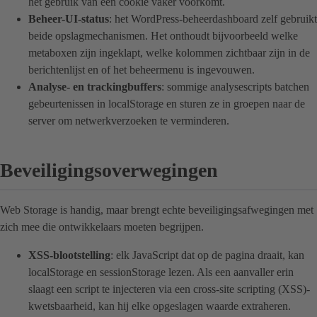
het gebruik van een cookie vaker voorkomt.
Beheer-UI-status
: het WordPress-beheerdashboard zelf gebruikt
beide opslagmechanismen. Het onthoudt bijvoorbeeld welke
metaboxen zijn ingeklapt, welke kolommen zichtbaar zijn in de
berichtenlijst en of het beheermenu is ingevouwen.
Analyse- en trackingbuffers
: sommige analysescripts batchen
gebeurtenissen in localStorage en sturen ze in groepen naar de
server om netwerkverzoeken te verminderen.
Beveiligingsoverwegingen
Web Storage is handig, maar brengt echte beveiligingsafwegingen met
zich mee die ontwikkelaars moeten begrijpen.
XSS-blootstelling
: elk JavaScript dat op de pagina draait, kan
localStorage en sessionStorage lezen. Als een aanvaller erin
slaagt een script te injecteren via een cross-site scripting (XSS)-
kwetsbaarheid, kan hij elke opgeslagen waarde extraheren.