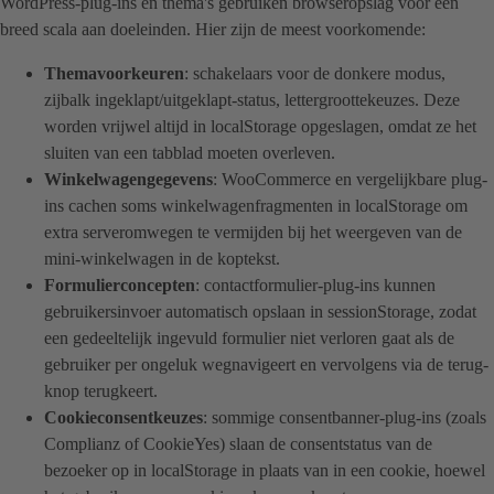
WordPress-plug-ins en thema's gebruiken browseropslag voor een
breed scala aan doeleinden. Hier zijn de meest voorkomende:
Themavoorkeuren
: schakelaars voor de donkere modus,
zijbalk ingeklapt/uitgeklapt-status, lettergroottekeuzes. Deze
worden vrijwel altijd in localStorage opgeslagen, omdat ze het
sluiten van een tabblad moeten overleven.
Winkelwagengegevens
: WooCommerce en vergelijkbare plug-
ins cachen soms winkelwagenfragmenten in localStorage om
extra serveromwegen te vermijden bij het weergeven van de
mini-winkelwagen in de koptekst.
Formulierconcepten
: contactformulier-plug-ins kunnen
gebruikersinvoer automatisch opslaan in sessionStorage, zodat
een gedeeltelijk ingevuld formulier niet verloren gaat als de
gebruiker per ongeluk wegnavigeert en vervolgens via de terug-
knop terugkeert.
Cookieconsentkeuzes
: sommige consentbanner-plug-ins (zoals
Complianz of CookieYes) slaan de consentstatus van de
bezoeker op in localStorage in plaats van in een cookie, hoewel