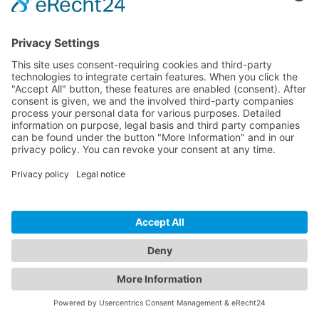
Met zorg gemaakt in Duitsland en Spanje
Colofon
Privacybeleid
Voorwaarden
Cookie-instellingen
🇳🇱
Bestelling bevestigen
Close
Bevestig de onderstaande mededeling. Daarna wordt u doorgestuurd
naar de beveiligde betaling via Stripe.