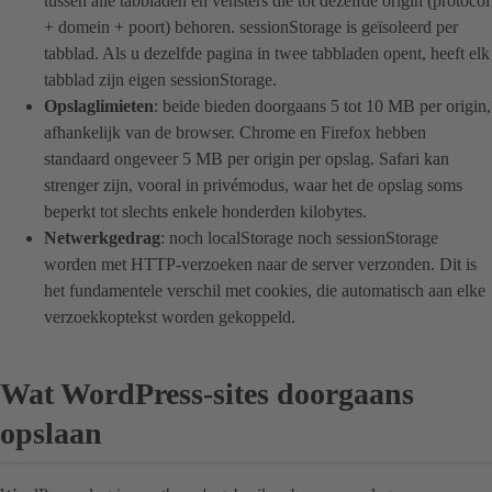
tussen alle tabbladen en vensters die tot dezelfde origin (protocol
+ domein + poort) behoren. sessionStorage is geïsoleerd per
tabblad. Als u dezelfde pagina in twee tabbladen opent, heeft elk
tabblad zijn eigen sessionStorage.
Opslaglimieten
: beide bieden doorgaans 5 tot 10 MB per origin,
afhankelijk van de browser. Chrome en Firefox hebben
standaard ongeveer 5 MB per origin per opslag. Safari kan
strenger zijn, vooral in privémodus, waar het de opslag soms
beperkt tot slechts enkele honderden kilobytes.
Netwerkgedrag
: noch localStorage noch sessionStorage
worden met HTTP-verzoeken naar de server verzonden. Dit is
het fundamentele verschil met cookies, die automatisch aan elke
verzoekkoptekst worden gekoppeld.
Wat WordPress-sites doorgaans
opslaan