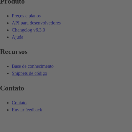
Produto
Preços e planos
API para desenvolvedores
Changelog
v6.3.0
Ajuda
Recursos
Base de conhecimento
Snippets de código
Contato
Contato
Enviar feedback