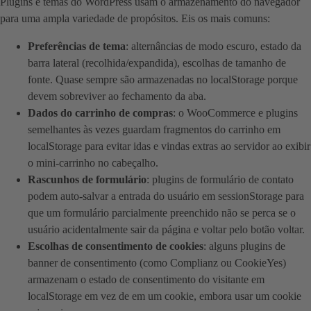
Plugins e temas do WordPress usam o armazenamento do navegador
para uma ampla variedade de propósitos. Eis os mais comuns:
Preferências de tema
: alternâncias de modo escuro, estado da
barra lateral (recolhida/expandida), escolhas de tamanho de
fonte. Quase sempre são armazenadas no localStorage porque
devem sobreviver ao fechamento da aba.
Dados do carrinho de compras
: o WooCommerce e plugins
semelhantes às vezes guardam fragmentos do carrinho em
localStorage para evitar idas e vindas extras ao servidor ao exibir
o mini-carrinho no cabeçalho.
Rascunhos de formulário
: plugins de formulário de contato
podem auto-salvar a entrada do usuário em sessionStorage para
que um formulário parcialmente preenchido não se perca se o
usuário acidentalmente sair da página e voltar pelo botão voltar.
Escolhas de consentimento de cookies
: alguns plugins de
banner de consentimento (como Complianz ou CookieYes)
armazenam o estado de consentimento do visitante em
localStorage em vez de em um cookie, embora usar um cookie