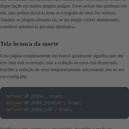
depreciação em muitos plugins antigos. Esses avisos não quebram seu
site, mas podem deixá-lo lento se o registro de erros for verboso.
Atualize os plugins afetados ou, se um plugin estiver abandonado,
considere substituí-lo por uma alternativa.
Tela branca da morte
Uma página completamente em branco geralmente significa que um
erro fatal está ocorrendo, mas a exibição de erros está desativada.
Habilite a exibição de erros temporariamente adicionando isto ao seu
wp-config.php:
define
(
'WP_DEBUG'
,
true
)
;
define
(
'WP_DEBUG_DISPLAY'
,
true
)
;
define
(
'WP_DEBUG_LOG'
,
true
)
;