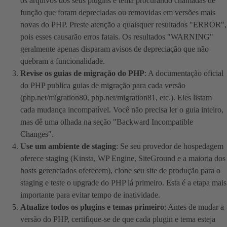
os arquivos dos seus plugins e tema procurando chamadas de
função que foram depreciadas ou removidas em versões mais
novas do PHP. Preste atenção a quaisquer resultados "ERROR",
pois esses causarão erros fatais. Os resultados "WARNING"
geralmente apenas disparam avisos de depreciação que não
quebram a funcionalidade.
Revise os guias de migração do PHP
: A documentação oficial
do PHP publica guias de migração para cada versão
(php.net/migration80, php.net/migration81, etc.). Eles listam
cada mudança incompatível. Você não precisa ler o guia inteiro,
mas dê uma olhada na seção "Backward Incompatible
Changes".
Use um ambiente de staging
: Se seu provedor de hospedagem
oferece staging (Kinsta, WP Engine, SiteGround e a maioria dos
hosts gerenciados oferecem), clone seu site de produção para o
staging e teste o upgrade do PHP lá primeiro. Esta é a etapa mais
importante para evitar tempo de inatividade.
Atualize todos os plugins e temas primeiro
: Antes de mudar a
versão do PHP, certifique-se de que cada plugin e tema esteja