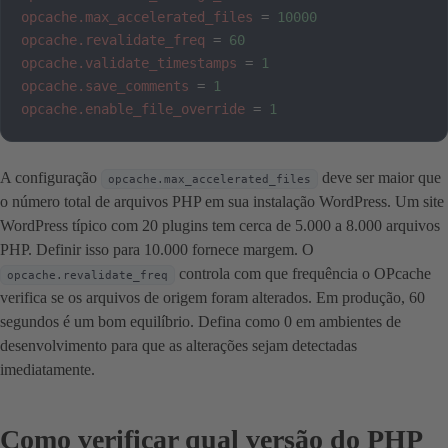
opcache.max_accelerated_files
=
10000
opcache.revalidate_freq
=
60
opcache.validate_timestamps
=
1
opcache.save_comments
=
1
opcache.enable_file_override
=
1
A configuração
deve ser maior que
opcache.max_accelerated_files
o número total de arquivos PHP em sua instalação WordPress. Um site
WordPress típico com 20 plugins tem cerca de 5.000 a 8.000 arquivos
PHP. Definir isso para 10.000 fornece margem. O
controla com que frequência o OPcache
opcache.revalidate_freq
verifica se os arquivos de origem foram alterados. Em produção, 60
segundos é um bom equilíbrio. Defina como 0 em ambientes de
desenvolvimento para que as alterações sejam detectadas
imediatamente.
Como verificar qual versão do PHP