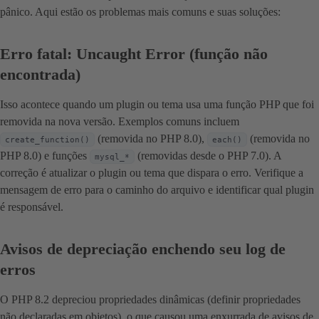
pânico. Aqui estão os problemas mais comuns e suas soluções:
Erro fatal: Uncaught Error (função não
encontrada)
Isso acontece quando um plugin ou tema usa uma função PHP que foi
removida na nova versão. Exemplos comuns incluem
(removida no PHP 8.0),
(removida no
create_function()
each()
PHP 8.0) e funções
(removidas desde o PHP 7.0). A
mysql_*
correção é atualizar o plugin ou tema que dispara o erro. Verifique a
mensagem de erro para o caminho do arquivo e identificar qual plugin
é responsável.
Avisos de depreciação enchendo seu log de
erros
O PHP 8.2 depreciou propriedades dinâmicas (definir propriedades
não declaradas em objetos), o que causou uma enxurrada de avisos de