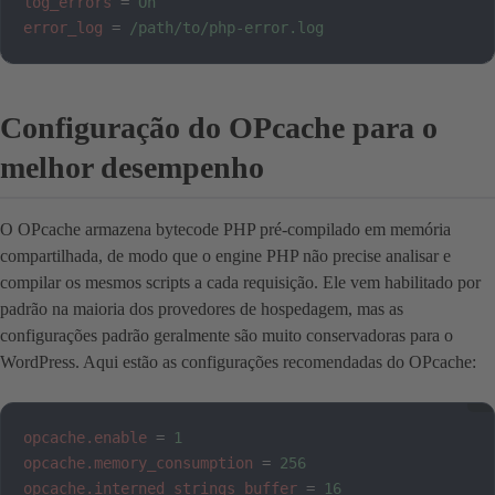
log_errors
=
On
error_log
=
/path/to/php-error.log
Configuração do OPcache para o
melhor desempenho
O OPcache armazena bytecode PHP pré-compilado em memória
compartilhada, de modo que o engine PHP não precise analisar e
compilar os mesmos scripts a cada requisição. Ele vem habilitado por
padrão na maioria dos provedores de hospedagem, mas as
configurações padrão geralmente são muito conservadoras para o
WordPress. Aqui estão as configurações recomendadas do OPcache:
opcache.enable
=
1
opcache.memory_consumption
=
256
opcache.interned_strings_buffer
=
16