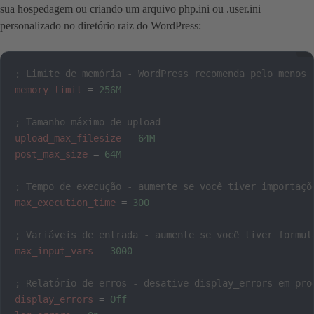
sua hospedagem ou criando um arquivo php.ini ou .user.ini
personalizado no diretório raiz do WordPress:
; Limite de memória - WordPress recomenda pelo menos 
memory_limit
=
256M
; Tamanho máximo de upload
upload_max_filesize
=
64M
post_max_size
=
64M
; Tempo de execução - aumente se você tiver importaçõ
max_execution_time
=
300
; Variáveis de entrada - aumente se você tiver formul
max_input_vars
=
3000
; Relatório de erros - desative display_errors em pro
display_errors
=
Off