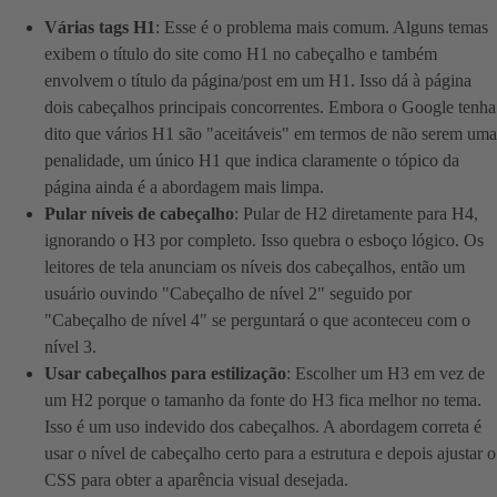
Várias tags H1
: Esse é o problema mais comum. Alguns temas
exibem o título do site como H1 no cabeçalho e também
envolvem o título da página/post em um H1. Isso dá à página
dois cabeçalhos principais concorrentes. Embora o Google tenha
dito que vários H1 são "aceitáveis" em termos de não serem uma
penalidade, um único H1 que indica claramente o tópico da
página ainda é a abordagem mais limpa.
Pular níveis de cabeçalho
: Pular de H2 diretamente para H4,
ignorando o H3 por completo. Isso quebra o esboço lógico. Os
leitores de tela anunciam os níveis dos cabeçalhos, então um
usuário ouvindo "Cabeçalho de nível 2" seguido por
"Cabeçalho de nível 4" se perguntará o que aconteceu com o
nível 3.
Usar cabeçalhos para estilização
: Escolher um H3 em vez de
um H2 porque o tamanho da fonte do H3 fica melhor no tema.
Isso é um uso indevido dos cabeçalhos. A abordagem correta é
usar o nível de cabeçalho certo para a estrutura e depois ajustar o
CSS para obter a aparência visual desejada.