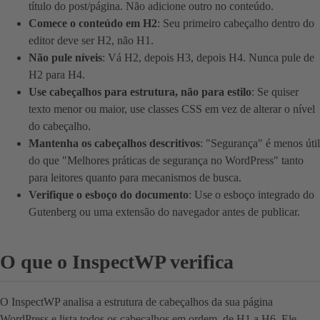
título do post/página. Não adicione outro no conteúdo.
Comece o conteúdo em H2
: Seu primeiro cabeçalho dentro do
editor deve ser H2, não H1.
Não pule níveis
: Vá H2, depois H3, depois H4. Nunca pule de
H2 para H4.
Use cabeçalhos para estrutura, não para estilo
: Se quiser
texto menor ou maior, use classes CSS em vez de alterar o nível
do cabeçalho.
Mantenha os cabeçalhos descritivos
: "Segurança" é menos útil
do que "Melhores práticas de segurança no WordPress" tanto
para leitores quanto para mecanismos de busca.
Verifique o esboço do documento
: Use o esboço integrado do
Gutenberg ou uma extensão do navegador antes de publicar.
O que o InspectWP verifica
O InspectWP analisa a estrutura de cabeçalhos da sua página
WordPress e lista todos os cabeçalhos em ordem, de H1 a H6. Ele