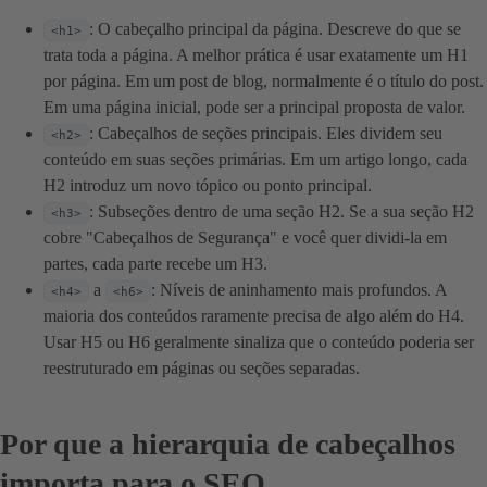
: O cabeçalho principal da página. Descreve do que se
<h1>
trata toda a página. A melhor prática é usar exatamente um H1
por página. Em um post de blog, normalmente é o título do post.
Em uma página inicial, pode ser a principal proposta de valor.
: Cabeçalhos de seções principais. Eles dividem seu
<h2>
conteúdo em suas seções primárias. Em um artigo longo, cada
H2 introduz um novo tópico ou ponto principal.
: Subseções dentro de uma seção H2. Se a sua seção H2
<h3>
cobre "Cabeçalhos de Segurança" e você quer dividi-la em
partes, cada parte recebe um H3.
a
: Níveis de aninhamento mais profundos. A
<h4>
<h6>
maioria dos conteúdos raramente precisa de algo além do H4.
Usar H5 ou H6 geralmente sinaliza que o conteúdo poderia ser
reestruturado em páginas ou seções separadas.
Por que a hierarquia de cabeçalhos
importa para o SEO