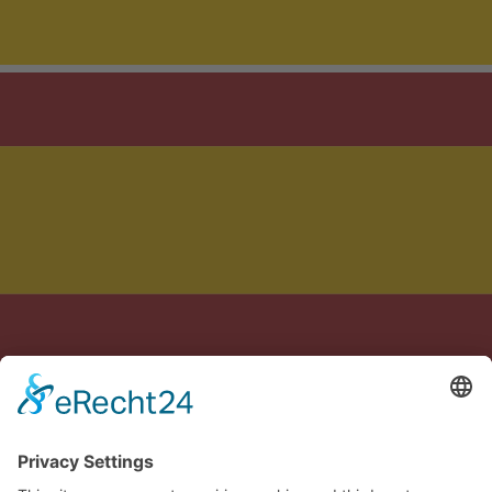
Feito com carinho na Alemanha e na Espanha
Aviso legal
Política de privacidade
Termos
Configurações de cookies
🇧🇷